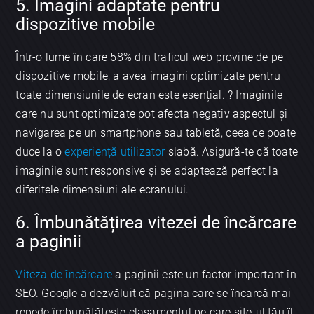
5. Imagini adaptate pentru
dispozitive mobile
Într-o lume în care 58% din traficul web provine de pe
dispozitive mobile, a avea imagini optimizate pentru
toate dimensiunile de ecran este esențial. ? Imaginile
care nu sunt optimizate pot afecta negativ aspectul și
navigarea pe un smartphone sau tabletă, ceea ce poate
duce la o
experiență utilizator
slabă. Asigură-te că toate
imaginile sunt responsive și se adaptează perfect la
diferitele dimensiuni ale ecranului.
6. Îmbunătățirea vitezei de încărcare
a paginii
Viteza de încărcare
a paginii este un factor important în
SEO. Google a dezvăluit că pagina care se încarcă mai
repede îmbunătățește clasamentul pe care site-ul tău îl