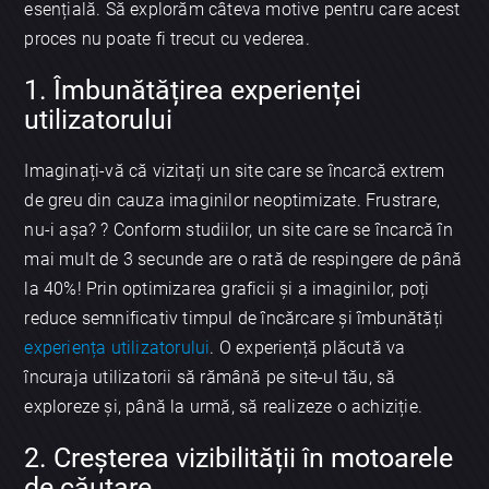
esențială. Să explorăm câteva motive pentru care acest
proces nu poate fi trecut cu vederea.
1. Îmbunătățirea experienței
utilizatorului
Imaginați-vă că vizitați un site care se încarcă extrem
de greu din cauza imaginilor neoptimizate. Frustrare,
nu-i așa? ? Conform studiilor, un site care se încarcă în
mai mult de 3 secunde are o rată de respingere de până
la 40%! Prin optimizarea graficii și a imaginilor, poți
reduce semnificativ timpul de încărcare și îmbunătăți
experiența utilizatorului
. O experiență plăcută va
încuraja utilizatorii să rămână pe site-ul tău, să
exploreze și, până la urmă, să realizeze o achiziție.
2. Creșterea vizibilității în motoarele
de căutare