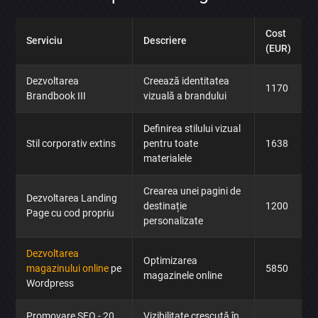
Cost
Serviciu
Descriere
(EUR)
Dezvoltarea
Creează identitatea
1170
Brandbook III
vizuală a brandului
Definirea stilului vizual
Stil corporativ extins
pentru toate
1638
materialele
Crearea unei pagini de
Dezvoltarea Landing
destinație
1200
Page cu cod propriu
personalizate
Dezvoltarea
Optimizarea
magazinului online
pe
5850
magazinele online
Wordpress
Promovare SEO - 20
Vizibilitate crescută în