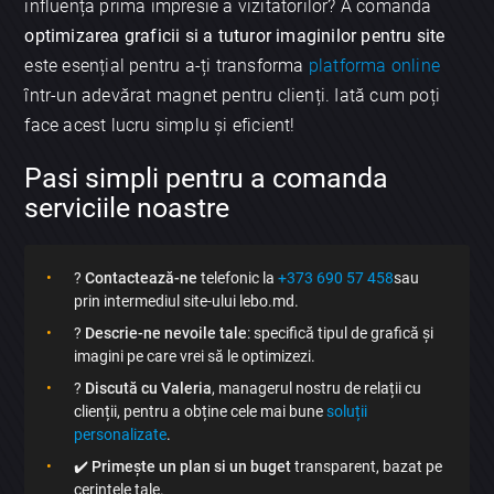
influența prima impresie a vizitatorilor? A comanda
optimizarea graficii si a tuturor imaginilor pentru site
este esențial pentru a-ți transforma
platforma online
într-un adevărat magnet pentru clienți. Iată cum poți
face acest lucru simplu și eficient!
Pasi simpli pentru a comanda
serviciile noastre
?
Contactează-ne
telefonic la
+373 690 57 458
sau
prin intermediul site-ului lebo.md.
?
Descrie-ne nevoile tale
: specifică tipul de grafică și
imagini pe care vrei să le optimizezi.
?
Discută cu Valeria
, managerul nostru de relații cu
clienții, pentru a obține cele mai bune
soluții
personalizate
.
✔️
Primește un plan si un buget
transparent, bazat pe
cerințele tale.