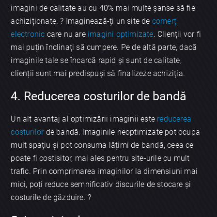
imagini de calitate au cu 40% mai multe șanse să fie
achiziționate. ? Imaginează-ți un site de
comerț
electronic
care nu are
imagini optimizate
. Clienții vor fi
mai puțin înclinați să cumpere. Pe de altă parte, dacă
imaginile tale se încarcă rapid și sunt de calitate,
clienții sunt mai predispuși să finalizeze achiziția.
4. Reducerea costurilor de bandă
Un alt avantaj al optimizării imaginii este
reducerea
costurilor
de bandă. Imaginile neoptimizate pot ocupa
mult spațiu și pot consuma lățimi de bandă, ceea ce
poate fi costisitor, mai ales pentru site-urile cu mult
trafic. Prin comprimarea imaginilor la dimensiuni mai
mici, poți reduce semnificativ discurile de stocare și
costurile de găzduire. ?