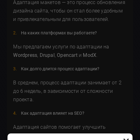
Адаптация макетов — это процесс обновления
дизайна сайта, чтобы он стал более удобным
и привлекательным для пользователей.
На каких платформах вы работаете?
Мы предлагаем услуги по адаптации на
Wordpress
,
Drupal
,
Opencart
и
ModX
.
Как долго длится процесс адаптации?
В среднем, процесс адаптации занимает от 2
до 6 недель, в зависимости от сложности
проекта.
Как адаптация влияет на SEO?
Адаптация сайтов помогает улучшить
позиции в поисковых системах за счет