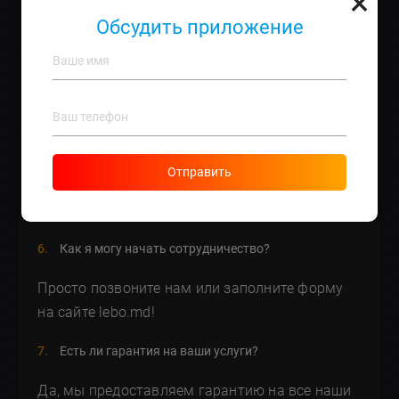
×
повышения удобства использования и
Обсудить приложение
скорости загрузки страниц.
Сколько это стоит?
Стоимость услуг варьируется в зависимости
от требований, но мы обеспечиваем
конкурентоспособные цены. Например,
Отправить
адаптация сайта на
Wordpress
начинается от
400 евро
.
Как я могу начать сотрудничество?
Просто позвоните нам или заполните форму
на сайте lebo.md!
Есть ли гарантия на ваши услуги?
Да, мы предоставляем гарантию на все наши