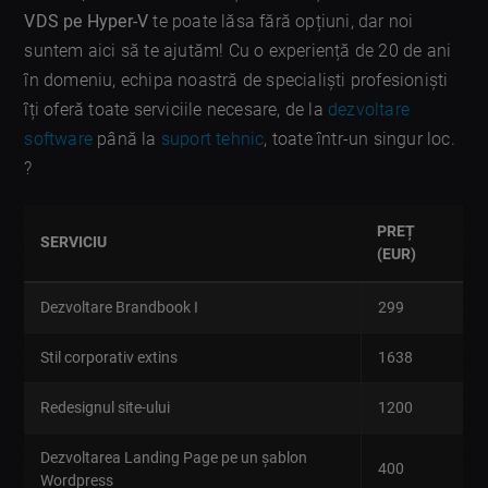
VDS pe Hyper-V
te poate lăsa fără opțiuni, dar noi
suntem aici să te ajutăm! Cu o experiență de 20 de ani
în domeniu, echipa noastră de specialiști profesioniști
îți oferă toate serviciile necesare, de la
dezvoltare
software
până la
suport tehnic
, toate într-un singur loc.
?
PREȚ
SERVICIU
(EUR)
Dezvoltare Brandbook I
299
Stil corporativ extins
1638
Redesignul site-ului
1200
Dezvoltarea Landing Page pe un șablon
400
Wordpress