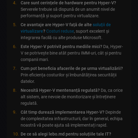
Care sunt cerințele de hardware pentru Hyper-V?
Serverele trebuie să dispună de un anumit nivel de
performanță și suport pentru virtualizare.
Ce avantaje are Hyper-V față de alte
soluții de
virtualizare
?
Costuri reduse
, suport excelent și
integrarea facilă cu alte produse Microsoft.
Este Hyper-V potrivit pentru mediile mici?
Da, Hyper-
V se potrivește bine atât pentru IMM-uri, cât și pentru
companii mari.
Cum pot beneficia afacerile de pe urma virtualizării?
Prin eficiența costurilor și îmbunătățirea securității
datelor.
Necesită Hyper-V mentenanță regulată?
Da, ca orice
alt sistem, are nevoie de monitorizare și întreținere
regulată.
Cât timp durează implementarea Hyper-V?
Depinde
de complexitatea infrastructurii, dar în general, echipa
noastră vă poate ajuta să implementați rapid.
De ce să alegi lebo.md pentru soluțiile tale IT?