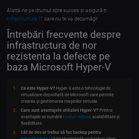
Alattă-ne pe drumul spre succes și asigură-ți
infrastructura IT
care nu te va dezamăgi!
Întrebări frecvente despre
infrastructura de nor
rezistenta la defecte pe
baza Microsoft Hyper-V
Ce este Hyper-V?
Hyper-V este o tehnologie de
virtualizare dezvoltată de Microsoft care permite
crearea și gestionarea mașinilor virtuale.
Care sunt avantajele utilizării Hyper-V?
Printre
avantajele se numără
costuri reduse
, scalabilitate și
flexibilitate.
Cât de des ar trebui să fac backup pentru
infrastructura IT
?
Se recomandă un backup zilnic