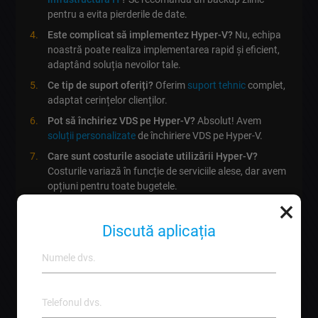
pentru a evita pierderile de date.
Este complicat să implementez Hyper-V?
Nu, echipa
noastră poate realiza implementarea rapid și eficient,
adaptând soluția nevoilor tale.
Ce tip de suport oferiți?
Oferim
suport tehnic
complet,
adaptat cerințelor clienților.
Pot să închiriez VDS pe Hyper-V?
Absolut! Avem
soluții personalizate
de închiriere VDS pe Hyper-V.
Care sunt costurile asociate utilizării Hyper-V?
Costurile variază în funcție de serviciile alese, dar avem
opțiuni pentru toate bugetele.
×
Ce experiență are echipa lebo.md?
Avem peste 20 de
ani de experiență în dezvoltarea soluțiilor IT.
Discută aplicația
Cum poate Hyper-V să îmbunătățească
securitatea
datelor
?
Prin implementarea de măsuri de redundanță
și backup constant.
De ce este importantă o infrastructură de nor
rezistenta la defecte?
O astfel de infrastructură