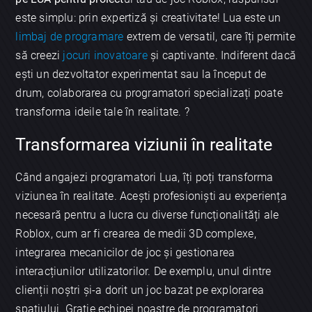
este simplu: prin expertiză și creativitate! Lua este un
limbaj de programare
extrem de versatil, care îți permite
să creezi
jocuri inovatoare
și captivante. Indiferent dacă
ești un dezvoltator experimentat sau la început de
drum, colaborarea cu programatori specializați poate
transforma ideile tale în realitate. ?
Transformarea viziunii în realitate
Când angajezi programatori Lua, îți poți transforma
viziunea în realitate. Acești profesioniști au experiența
necesară pentru a lucra cu diverse funcționalități ale
Roblox, cum ar fi crearea de medii 3D complexe,
integrarea mecanicilor de joc și gestionarea
interacțiunilor utilizatorilor. De exemplu, unul dintre
clienții noștri și-a dorit un joc bazat pe explorarea
spațiului. Grație echipei noastre de programatori