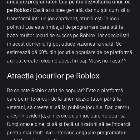
angajare programatori Lua pentru dezvoltarea unui joc
pe Roblox
? Dacă ai o idee genială, dar nu știi cum să o
transformi într-un joc captivant, atunci ești în locul
potrivit! Lua este limbajul de programare care stă la
baza multor jocuri de succes pe Roblox, iar specialiștii
în acest domeniu îți pot aduce viziunea la viață. Se
estimează că 60% din jocurile populare de pe platformă
au fost create folosind acest limbaj. Wow, nu-i așa? ?
Atracția jocurilor pe Roblox
De ce este Roblox atât de popular? Este o platformă
care permite oricui, de la tineri dezvoltatori până la
veterani, să creeze și să își publice jocurile. Dar, pentru
a ieși în evidență, ai nevoie de un joc care nu doar să
funcționeze bine, ci să și facă utilizatorii să se întoarcă
pentru mai mult. Aici intervine
angajare programatori