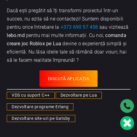
Dacă ești pregătit să îți transformi proiectul într-un
succes, nu ezita să ne contactezi! Suntem disponibili
pentru orice întrebare la
+373 690 57 458
sau vizitează
lebo.md
pentru mai multe informații. Cu noi,
comanda
creare joc Roblox pe Lua
devine o experiență simplă și
eficientă. Nu lăsa ideile tale să rămână doar visuri; hai
să le facem realitate împreună! ?
DISCUTĂ APLICAȚIA
VDS cu suport C++
Dezvoltare pe Lua
Dezvoltare programe Erlang
Dezvoltare site-uri pe Gatsby