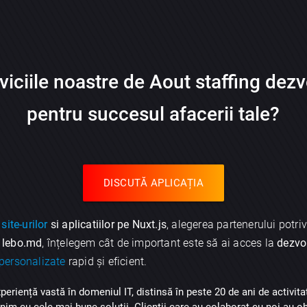
viciile noastre de
Aout staffing dezv
pentru succesul afacerii tale?
DISCUTĂ APLICAȚIA
site-urilor
si aplicatiilor pe Nuxt.js
, alegerea partenerului potriv
a
lebo.md
, înțelegem cât de important este să ai acces la
dezvol
 personalizate
rapid și eficient.
periență vastă în domeniul IT, distinsă în peste 20 de ani de activi
venim cu cele mai bune soluții. Clienții care au colaborat cu noi au o