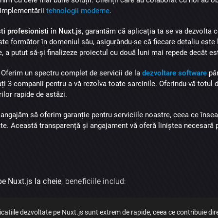
 implementării
tehnologii moderne
.
ti profesionisti
în
Nuxt.js
, garantăm că aplicația ta se va dezvolta 
e formător în domeniul său, asigurându-se că fiecare detaliu este l
, a putut să-și finalizeze proiectul cu două luni mai repede decât est
: Oferim un spectru complet de servicii de la
dezvoltare software
pâ
i 3 companii pentru a vă rezolva toate sarcinile. Oferindu-vă totul d
ilor rapide de astăzi.
 angajăm să oferim garanție pentru serviciile noastre, ceea ce înse
jate. Această transparență și angajament vă oferă liniștea necesară
pe Nuxt.js la cheie
, beneficiile includ:
tiile dezvoltate pe Nuxt.js sunt extrem de rapide, ceea ce contribuie direct 