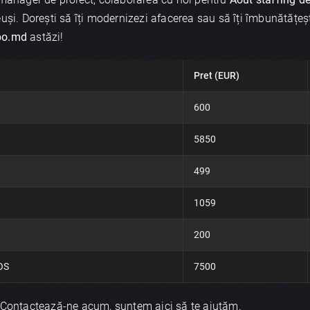
uși. Dorești să îți modernizezi afacerea sau să îți îmbunătățeșt
bo.md
astăzi!
Pret (EUR)
600
×
5850
Discută aplicația
499
1059
200
Trimite
iOS
7500
! Contactează-ne acum, suntem aici să te ajutăm.