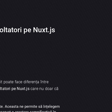
oltatori pe Nuxt.js
it poate face diferența între
tatori pe Nuxt.js
care nu doar că
tate. Aceasta ne permite să înțelegem
bservat o creștere semnificativă în