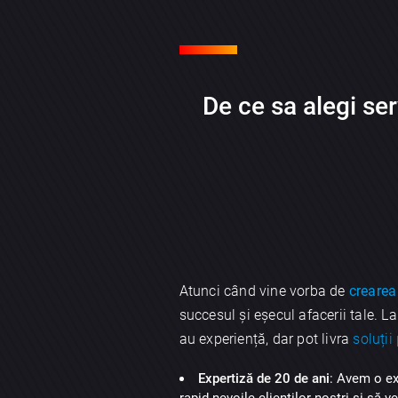
De ce sa alegi ser
Atunci când vine vorba de
crearea 
succesul și eșecul afacerii tale. L
au experiență, dar pot livra
soluții
Expertiză de 20 de ani
: Avem o ex
rapid nevoile clienților noștri și să 