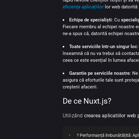
eficiența aplicațiilor
lor web datorită
Echipa de specialiști
: Cu
specialiș
Fiecare membru al echipei noastre est
ne-a spus că, datorită echipei noastre
Toate serviciile într-un singur loc
înseamnă că nu va trebui să contactaț
ceea ce este esențial în lumea afacer
Garantie pe serviciile noastre
: Ne
asigura că eforturile tale sunt prote
creșterii afacerii.
De ce Nuxt.js?
Utilizând
crearea aplicatiilor web 
? Performanță îmbunătățită: Aplica