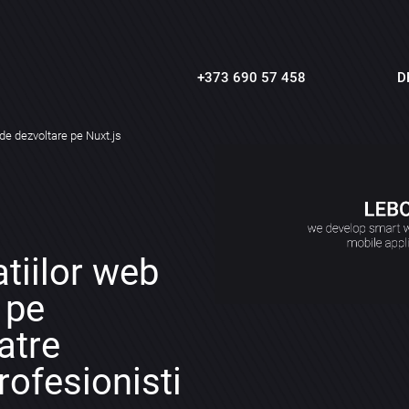
+373 690 57 458
D
 de dezvoltare pe Nuxt.js
tiilor web
r pe
atre
rofesionisti