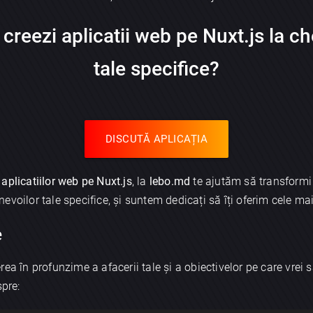
creezi aplicatii web pe
Nuxt.js
la ch
tale specifice?
DISCUTĂ APLICAȚIA
 aplicatiilor web pe Nuxt.js
, la
lebo.md
te ajutăm să transformi i
voilor tale specifice, și suntem dedicați să îți oferim cele mai
e
ea în profunzime a afacerii tale și a obiectivelor pe care vrei 
spre: