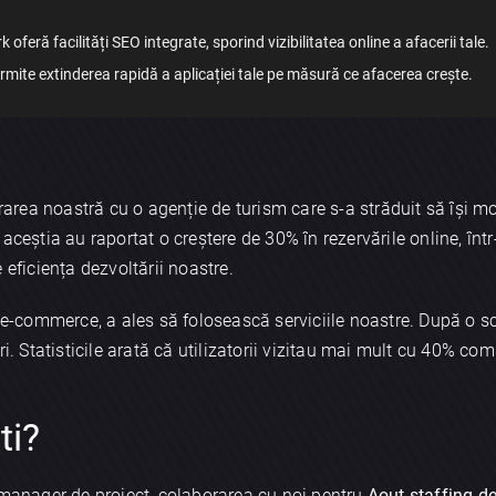
feră facilități SEO integrate, sporind vizibilitatea online a afacerii tale.
ermite extinderea rapidă a aplicației tale pe măsură ce afacerea crește.
rea noastră cu o agenție de turism care s-a străduit să își m
, aceștia au raportat o creștere de 30% în rezervările online, înt
 eficiența dezvoltării noastre.
l e-commerce, a ales să folosească serviciile noastre. După o sc
ri. Statisticile arată că utilizatorii vizitau mai mult cu 40% co
ti?
 manager de proiect, colaborarea cu noi pentru
Aout staffing de