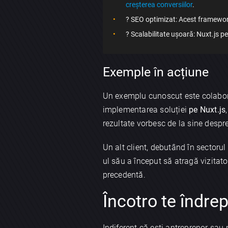
creșterea conversiilor
.
? SEO optimizat: Acest framework o
? Scalabilitate ușoară: Nuxt.js p
Exemple în acțiune
Un exemplu cunoscut este colabora
implementarea soluției
pe Nuxt.js
rezultate vorbesc de la sine despre
Un alt client, debutând în sectoru
ul său a început să atragă vizitato
precedentă.
Încotro te îndrep
Indiferent că ești antreprenor sau