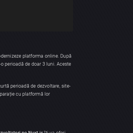
odernizeze platforma online. După
r-o perioadă de doar 3 luni. Aceste
urtă perioadă de dezvoltare, site-
mparație cu platformă lor
zvoltatori pe Nuxt.js
îți va oferi