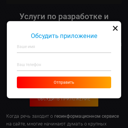
Услуги по разработке и
×
внедрению
Обсудить приложение
геоинформационного сервиса
на сайт: мифы и реальные
возможности
Отправить
ОБСУДИТЬ ПРИЛОЖЕНИЕ
Когда речь заходит о
геоинформационном сервисе
на сайте, многие начинают думать о крупных