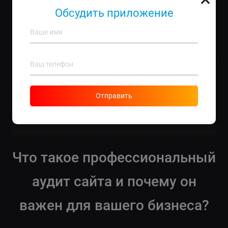
анализа?
Google Analytics — один из самых
Обсудить приложение
популярных.
Что такое полный аудит сайта?
Это более
глубокая проверка с оценкой всех аспектов
функционирования.
Как долго будет идти аудит?
Обычно занимает от
1 до 3 недель в зависимости от объема работы.
Что делать после получения отчета?
Разработать
Отправить
план внедрения рекомендаций и начать
действовать!
Что такое профессиональный
аудит сайта и почему он
важен для вашего бизнеса?