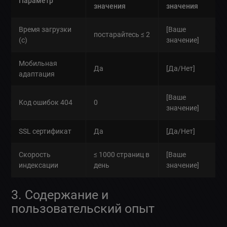
Параметр
значения
значения
Время загрузки
[Ваше
постарайтесь ≤ 2
(с)
значение]
Мобильная
Да
[Да/Нет]
адаптация
[Ваше
Код ошибок 404
0
значение]
SSL сертификат
Да
[Да/Нет]
Скорость
≤ 1000 страниц в
[Ваше
индексации
день
значение]
3. Содержание и
пользовательский опыт