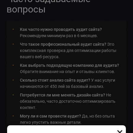
вопросы
Как часто нужно проводить аудит сайта?
Рекомендуем минимум раз в 6 месяцев.
Что такое профессиональный аудит сайта?
Это
комплексная проверка для оптимизации работы
вашего веб-ресурса.
Как выбрать подходящую компанию для аудита?
Обратите внимание на опыт и отзывы клиентов.
Сколько стоит анализ сайта аудит?
У нас услуги
начинаются от 450 лей за базовый анализ.
Потребуется ли мне менять дизайн сайта?
Не
обязательно, часто достаточно оптимизировать
контент.
Могу ли я сам провести аудит?
Да, но без опыта
легко упустить важные детали.
×
Какой инструмент лучше использовать для