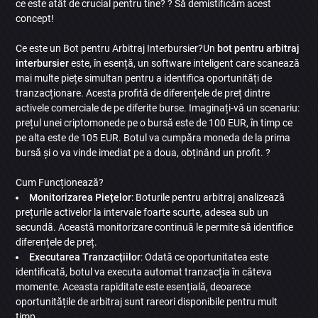
ce este atât de crucial pentru tine? ? Să demistificăm acest
concept!
Ce este un Bot pentru Arbitraj Interbursier?Un
bot pentru arbitraj
interbursier
este, în esență, un software inteligent care scanează
mai multe piețe simultan pentru a identifica oportunități de
tranzacționare. Acesta profită de diferențele de preț dintre
activele comerciale de pe diferite burse. Imaginați-vă un scenariu:
prețul unei criptomonede pe o bursă este de 100 EUR, în timp ce
pe alta este de 105 EUR. Botul va cumpăra moneda de la prima
bursă și o va vinde imediat pe a doua, obținând un profit. ?
Cum Funcționează?
Monitorizarea Piețelor
: Boturile pentru arbitraj analizează
prețurile activelor la intervale foarte scurte, adesea sub un
secundă. Această monitorizare continuă le permite să identifice
diferențele de preț.
Executarea Tranzacțiilor
: Odată ce oportunitatea este
identificată, botul va executa automat tranzacția în câteva
momente. Aceasta rapiditate este esențială, deoarece
oportunitățile de arbitraj sunt rareori disponibile pentru mult
timp.