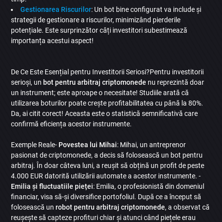
Gestionarea Riscurilor
: Un bot bine configurat va include și
strategii de gestionare a riscurilor, minimizând pierderile
potențiale. Este surprinzător câți investitori subestimează
importanța acestui aspect!
De Ce Este Esențial pentru Investitorii Seriosi?Pentru investitorii
serioși, un
bot pentru arbitraj criptomonede
nu reprezintă doar
un instrument; este aproape o necesitate! Studiile arată că
utilizarea boturilor poate crește profitabilitatea cu până la 80%.
Da, ai citit corect! Aceasta este o statistică semnificativă care
confirmă eficiența acestor instrumente.
Exemple Reale-
Povestea lui Mihai
: Mihai, un antreprenor
pasionat de criptomonede, a decis să folosească un bot pentru
arbitraj. În doar câteva luni, a reușit să obțină un profit de peste
4.000 EUR datorită utilizării automate a acestor instrumente. -
Emilia și fluctuatiile pieței
: Emilia, o profesionistă din domeniul
financiar, visa să-și diversifice portofoliul. După ce a început să
folosească un
robot pentru arbitraj criptomonede
, a observat că
reușește să capteze profituri chiar și atunci când piețele erau