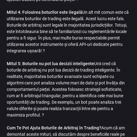
Mitul 4: Folosirea boturilor este ilegală
Un alt mit comun este că
utilizarea boturilor de trading este ilegală. Acest lucru este fals.
Boturile de arbitraj sunt legale în majoritatea jurisdicțiilor. Totuși,
este întotdeauna bine să te familiarizezi cu reglementările locale
pentru a fi sigur. În plus, mai multe burse respectabile permit
utilizarea acestor instrumente și oferă API-uri dedicate pentru
integrarea ușoară! ?
Mitul 5: Boturile nu pot lua decizii inteligente
Unii cred că
boturile de arbitraj nu pot lua decizii de trading inteligente. În
realitate, majoritatea boturilor avansate sunt echipate cu
algoritmi care pot analiza volume mari de date și pot învăța din
comportamentul pieței. Acestea folosesc strategii sofisticate,
cum ar fi arbitrajul triangular, pentru a identifica cele mai bune
oportunități de trading. De exemplu, un bot poate analiza trei
valute diferite și poate realiza tranzacții între ele pentru a
maximiza profitul. ?
Cum Te Pot Ajuta Boturile de Arbitraj în Trading?
Acum că am
demontat aceste mituri, să discutăm despre beneficiile reale pe