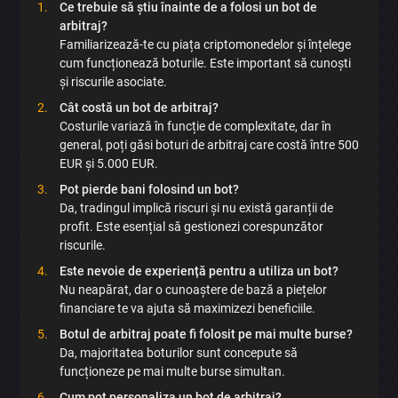
Ce trebuie să știu înainte de a folosi un bot de
arbitraj?
Familiarizează-te cu piața criptomonedelor și înțelege
cum funcționează boturile. Este important să cunoști
și riscurile asociate.
Cât costă un bot de arbitraj?
Costurile variază în funcție de complexitate, dar în
general, poți găsi boturi de arbitraj care costă între 500
EUR și 5.000 EUR.
Pot pierde bani folosind un bot?
Da, tradingul implică riscuri și nu există garanții de
profit. Este esențial să gestionezi corespunzător
riscurile.
Este nevoie de experiență pentru a utiliza un bot?
Nu neapărat, dar o cunoaștere de bază a piețelor
financiare te va ajuta să maximizezi beneficiile.
Botul de arbitraj poate fi folosit pe mai multe burse?
Da, majoritatea boturilor sunt concepute să
funcționeze pe mai multe burse simultan.
Cum pot personaliza un bot de arbitraj?