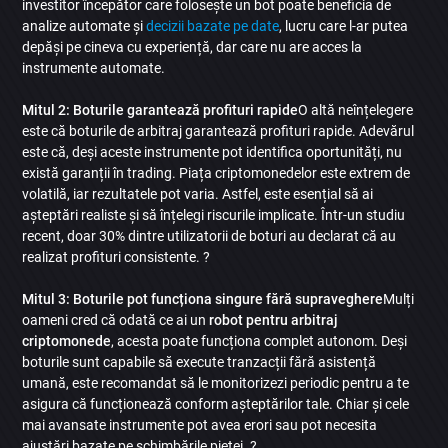
investitor începător care folosește un bot poate beneficia de
analize automate și
decizii bazate pe date
, lucru care l-ar putea
depăși pe cineva cu experiență, dar care nu are acces la
instrumente automate.
Mitul 2: Boturile garantează profituri rapide
O altă neînțelegere
este că boturile de arbitraj garantează profituri rapide. Adevărul
este că, deși aceste instrumente pot identifica oportunități, nu
există garanții în trading. Piața criptomonedelor este extrem de
volatilă, iar rezultatele pot varia. Astfel, este esențial să ai
așteptări realiste și să înțelegi riscurile implicate. Într-un studiu
recent, doar 30% dintre utilizatorii de boturi au declarat că au
realizat profituri consistente. ?
Mitul 3: Boturile pot funcționa singure fără supraveghere
Mulți
oameni cred că odată ce ai un
robot pentru arbitraj
criptomonede
, acesta poate funcționa complet autonom. Deși
boturile sunt capabile să execute tranzacții fără asistență
umană, este recomandat să le monitorizezi periodic pentru a te
asigura că funcționează conform așteptărilor tale. Chiar și cele
mai avansate instrumente pot avea erori sau pot necesita
ajustări bazate pe schimbările pieței. ?