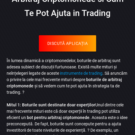
Trimite
Te Pot Ajuta in Trading
DISCUTĂ APLICAȚIA
În lumea dinamică a criptomonedelor, boturile de arbitraj sunt
adesea subiect de discuții furtunoase. Există multe mituri și
neînțelegeri legate de aceste
instrumente de trading
. Să aruncăm
o privire la cele mai frecvente mituri despre
boturile de arbitraj
criptomonede
și să vedem cum te pot ajuta în strategia ta de
trading. ?
Mitul 1: Boturile sunt destinate doar experților
Unul dintre cele
mai frecvente mituri este că doar experții în trading pot utiliza
eficient un
bot pentru arbitraj criptomonede
. Aceasta este o idee
preconcepută. De fapt, boturile sunt concepute pentru a ajuta
investitorii de toate nivelurile de experiență. ? De exemplu, un