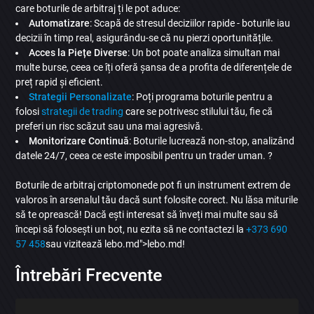
care boturile de arbitraj ți le pot aduce:
Automatizare
: Scapă de stresul deciziilor rapide - boturile iau
decizii în timp real, asigurându-se că nu pierzi oportunitățile.
Acces la Piețe Diverse
: Un bot poate analiza simultan mai
multe burse, ceea ce îți oferă șansa de a profita de diferențele de
preț rapid și eficient.
Strategii Personalizate
: Poți programa boturile pentru a
folosi
strategii de trading
care se potrivesc stilului tău, fie că
preferi un risc scăzut sau una mai agresivă.
Monitorizare Continuă
: Boturile lucrează non-stop, analizând
datele 24/7, ceea ce este imposibil pentru un trader uman. ?
Boturile de arbitraj criptomonede pot fi un instrument extrem de
valoros în arsenalul tău dacă sunt folosite corect. Nu lăsa miturile
să te oprească! Dacă ești interesat să înveți mai multe sau să
începi să folosești un bot, nu ezita să ne contactezi la
+373 690
57 458
sau vizitează lebo.md">lebo.md!
Întrebări Frecvente