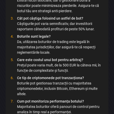
Există riscuri asociate, dar o gestionare bună a
riscurilor poate minimizeaza pierderile. Asigura-te că
botul tău are strategii anti-pierdere.
Cât pot câștiga folosind un astfel de bot?
Câștigurile pot varia semnificativ, dar investitorii
raportann câteodată profituri de peste 50% lunar.
Boturile sunt legale?
Da, utilizarea boturilor de trading este legală în
majoritatea jurisdicțiilor, dar asigură-te că respecți
reglementările locale.
Care este costul unui bot pentru arbitraj?
Prețul poate varia mult, de la 500 EUR la câteva mii, în
funcție de complexitate și funcții.
Ce tip de criptomonede pot tranzacționa?
Boturile pot gestionaa tranzacții cu majoritatea
criptomonedelor, inclusiv Bitcoin, Ethereum și multe
altele.
Cum pot monitoriza performanța botului?
Majoritatea boturilor oferă panouri de control pentru
analiza în timp real a performanței.