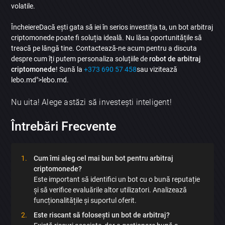
volatile.
ÎncheiereDacă ești gata să iei în serios investiția ta, un bot arbitraj
criptomonede poate fi soluția ideală. Nu lăsa oportunitățile să
treacă pe lângă tine. Contactează-ne acum pentru a discuta
despre cum îți putem personaliza soluțiile de
robot de arbitraj
criptomonede
! Sună la
+373 690 57 458
sau vizitează
lebo.md">lebo.md.
Nu uita! Alege astăzi să investești inteligent!
Întrebări Frecvente
Cum îmi aleg cel mai bun bot pentru arbitraj
criptomonede?
Este important să identifici un bot cu o bună reputație
și să verifice evaluările altor utilizatori. Analizează
funcționalitățile și suportul oferit.
Este riscant să folosești un bot de arbitraj?