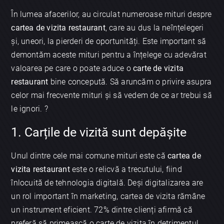
În lumea afacerilor, au circulat numeroase mituri despre
cartea de vizita restaurant
, care au dus la neînțelegeri
și, uneori, la pierderi de oportunități. Este important să
demontăm aceste mituri pentru a înțelege cu adevărat
valoarea pe care o poate aduce o
carte de vizita
restaurant
bine concepută. Să aruncăm o privire asupra
celor mai frecvente mituri și să vedem de ce ar trebui să
le ignori. ?
1. Carțile de vizită sunt depășite
Unul dintre cele mai comune mituri este că
cartea de
vizita restaurant
este o relicvă a trecutului, fiind
înlocuită de tehnologia digitală. Deși digitalizarea are
un rol important în marketing, cartea de vizita rămâne
un instrument eficient. 72% dintre clienți afirmă că
preferă să primească o carte de vizita în detrimentul