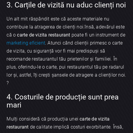
3. Carțile de vizită nu aduc clienți noi
Un alt mit răspândit este că aceste materiale nu
contribuie la atragerea de clienți noi.însă, adevărul este
că o
carte de vizita restaurant
poate fi un instrument de
marketing eficient
. Atunci când clienții primesc o carte
de vizita, cu siguranță vor fi mai predispuși să
recomande restaurantul tău prietenilor și familiei. În
plus, oferindu-le o carte, pui restaurantul tău pe radarul
lor și, astfel, îți crești șansele de atragere a clienților noi.
?
4. Costurile de producție sunt prea
mari
Mulți consideră că producția unei
carte de vizita
restaurant
de calitate implică costuri exorbitante. Însă,