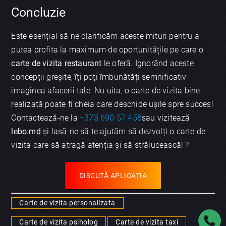
Concluzie
Este esențial să ne clarificăm aceste mituri pentru a
putea profita la maximum de oportunitățile pe care o
carte de vizita restaurant
le oferă. Ignorând aceste
concepții greșite, îți poți îmbunătăți semnificativ
imaginea afacerii tale. Nu uita, o carte de vizita bine
realizată poate fi cheia care deschide ușile spre succes!
Contactează-ne la
+373 690 57 458
sau vizitează
lebo.md
și lasă-ne să te ajutăm să dezvolți o carte de
vizita care să atragă atenția și să strălucească! ?
DISCUTĂ APLICAȚIA
Carte de vizita personalizata
Carte de vizita psiholog
Carte de vizita taxi