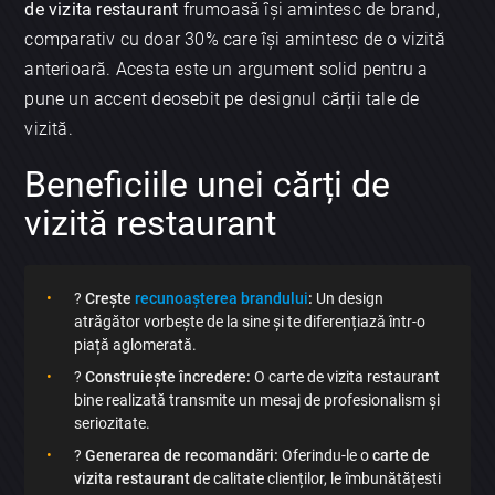
de vizita restaurant
frumoasă își amintesc de brand,
comparativ cu doar 30% care își amintesc de o vizită
anterioară. Acesta este un argument solid pentru a
pune un accent deosebit pe designul cărții tale de
vizită.
Beneficiile unei cărți de
vizită restaurant
?
Crește
recunoașterea brandului
:
Un design
atrăgător vorbește de la sine și te diferențiază într-o
piață aglomerată.
?
Construiește încredere:
O carte de vizita restaurant
bine realizată transmite un mesaj de profesionalism și
seriozitate.
?
Generarea de recomandări:
Oferindu-le o
carte de
vizita restaurant
de calitate clienților, le îmbunătățesti