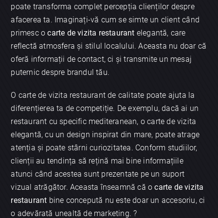
poate transforma complet percepția clienților despre
afacerea ta. Imaginați-vă cum se simte un client când
primesc o
carte de vizita restaurant
elegantă, care
reflectă atmosfera și stilul localului. Aceasta nu doar că
oferă informații de contact, ci și transmite un mesaj
puternic despre brandul tău.
O carte de vizita restaurant de calitate poate ajuta la
diferențierea ta de competiție. De exemplu, dacă ai un
restaurant cu specific mediteranean, o carte de vizita
elegantă, cu un design inspirat din mare, poate atrage
atenția și poate stârni curiozitatea. Conform studiilor,
clienții au tendința să rețină mai bine informațiile
atunci când acestea sunt prezentate pe un suport
vizual atrăgător. Aceasta înseamnă că o
carte de vizita
restaurant
bine concepută nu este doar un accesoriu, ci
o adevărată unealtă de marketing. ?