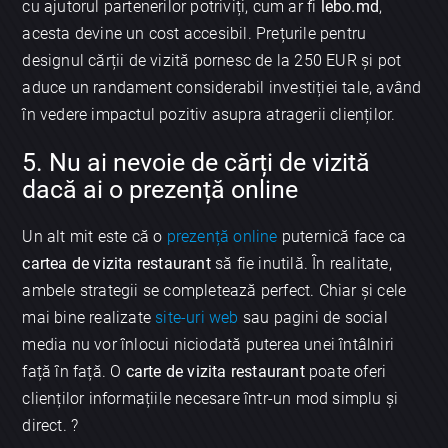
cu ajutorul partenerilor potriviți, cum ar fi
lebo.md
,
acesta devine un cost accesibil. Prețurile pentru
designul cărții de vizită pornesc de la 250 EUR și pot
aduce un randament considerabil investiției tale, având
în vedere impactul pozitiv asupra atragerii clienților.
5. Nu ai nevoie de cărți de vizită
dacă ai o prezență online
Un alt mit este că o
prezență online
puternică face ca
cartea de vizita restaurant
să fie inutilă. În realitate,
ambele strategii se completează perfect. Chiar și cele
mai bine realizate
site-uri web
sau pagini de social
media nu vor înlocui niciodată puterea unei întâlniri
față în față. O
carte de vizita restaurant
poate oferi
clienților informațiile necesare într-un mod simplu și
direct. ?