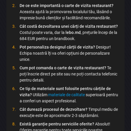
De ce este importantă o carte de vizita restaurant?
Aceasta ajută la promovarea localului tău, lăsând o
impresie bună clienților și facilitând recomandările.
Cât costă dezvoltarea unei cărți de vizita restaurant?
Costul poate varia, dar la
lebo.md
, prețurile încep de la
684 EUR pentru un brandbook.
Pot personaliza designul cărții de vizita?
Desigur!
Echipa noastră îți va oferi opțiuni de personalizare
unice.
Cum pot comanda o carte de vizita restaurant?
Te
poți înscrie direct pe site sau ne poți contacta telefonic
pentru detalii.
Ce tip de materiale sunt folosite pentru cărțile de
vizita?
Utilizăm
materiale de calitate
superioară pentru
a conferi un aspect profesional.
Cât durează procesul de dezvoltare?
Timpul mediu de
execuție este de aproximativ 2-3 săptămâni.
Există garanție pentru serviciile oferite?
Absolut!
Oferim garanție pentru toate serviciile noastre.