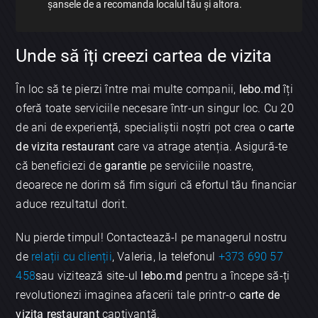
șansele de a recomanda localul tău și altora.
Unde să îți creezi cartea de vizita
În loc să te pierzi între mai multe companii,
lebo.md
îți
oferă toate serviciile necesare într-un singur loc. Cu 20
de ani de experiență, specialiștii noștri pot crea o
carte
de vizita restaurant
care va atrage atenția. Asigură-te
că beneficiezi de
garantie
pe serviciile noastre,
deoarece ne dorim să fim siguri că efortul tău financiar
aduce rezultatul dorit.
Nu pierde timpul! Contactează-l pe managerul nostru
de
relații cu clienții
, Valeria, la telefonul
+373 690 57
458
sau vizitează site-ul
lebo.md
pentru a începe să-ți
revolutionezi imaginea afacerii tale printr-o
carte de
vizita restaurant
captivantă.