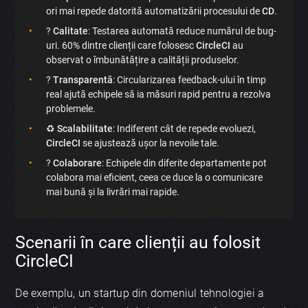
ori mai repede datorită automatizării procesului de
CD
.
?
Calitate
: Testarea automată reduce numărul de bug-
uri. 60% dintre clienții care folosesc
CircleCI
au
observat o îmbunătățire a calității produselor.
?
Transparentă
: Circularizarea feedback-ului în timp
real ajută echipele să ia măsuri rapid pentru a rezolva
problemele.
♻️
Scalabilitate
: Indiferent cât de repede evoluezi,
CircleCI
se ajustează ușor la nevoile tale.
?
Colaborare
: Echipele din diferite departamente pot
colabora mai eficient, ceea ce duce la o comunicare
mai bună și la livrări mai rapide.
Scenarii în care clienții au folosit
CircleCI
De exemplu, un startup din domeniul tehnologiei a