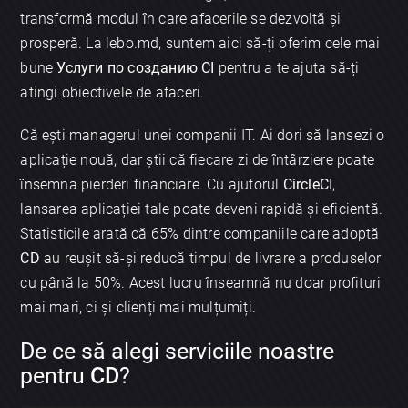
transformă modul în care afacerile se dezvoltă și
prosperă. La lebo.md, suntem aici să-ți oferim cele mai
bune
Услуги по созданию CI
pentru a te ajuta să-ți
atingi obiectivele de afaceri.
Că ești managerul unei companii IT. Ai dori să lansezi o
aplicație nouă, dar știi că fiecare zi de întârziere poate
însemna pierderi financiare. Cu ajutorul
CircleCI
,
lansarea aplicației tale poate deveni rapidă și eficientă.
Statisticile arată că 65% dintre companiile care adoptă
CD
au reușit să-și reducă timpul de livrare a produselor
cu până la 50%. Acest lucru înseamnă nu doar profituri
mai mari, ci și clienți mai mulțumiți.
De ce să alegi serviciile noastre
pentru
CD
?