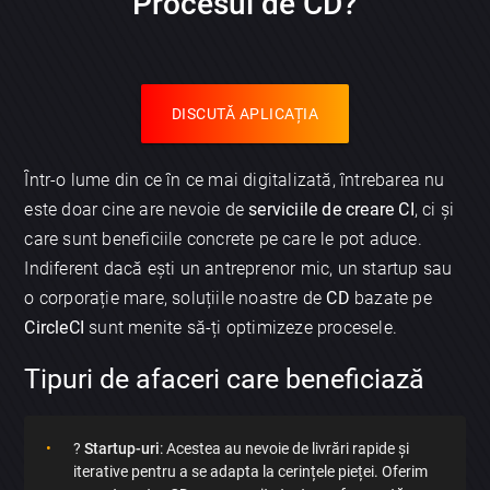
Procesul de CD?
DISCUTĂ APLICAȚIA
Într-o lume din ce în ce mai digitalizată, întrebarea nu
este doar cine are nevoie de
serviciile de creare CI
, ci și
care sunt beneficiile concrete pe care le pot aduce.
Indiferent dacă ești un antreprenor mic, un startup sau
o corporație mare, soluțiile noastre de
CD
bazate pe
CircleCI
sunt menite să-ți optimizeze procesele.
Tipuri de afaceri care beneficiază
?
Startup-uri
: Acestea au nevoie de livrări rapide și
iterative pentru a se adapta la cerințele pieței. Oferim