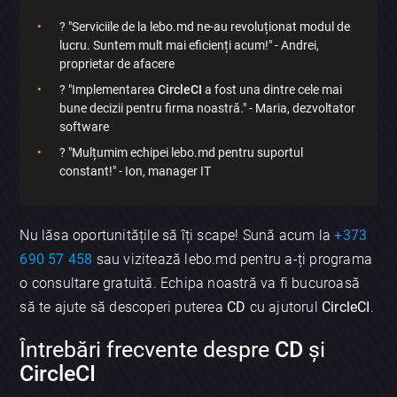
? "Serviciile de la lebo.md ne-au revoluționat modul de
lucru. Suntem mult mai eficienți acum!" - Andrei,
proprietar de afacere
? "Implementarea
CircleCI
a fost una dintre cele mai
bune decizii pentru firma noastră." - Maria, dezvoltator
software
? "Mulțumim echipei lebo.md pentru suportul
constant!" - Ion, manager IT
Nu lăsa oportunitățile să îți scape! Sună acum la
+373
690 57 458
sau vizitează lebo.md pentru a-ți programa
o consultare gratuită. Echipa noastră va fi bucuroasă
×
să te ajute să descoperi puterea
CD
cu ajutorul
CircleCI
.
Discută aplicația
Întrebări frecvente despre
CD
și
CircleCI