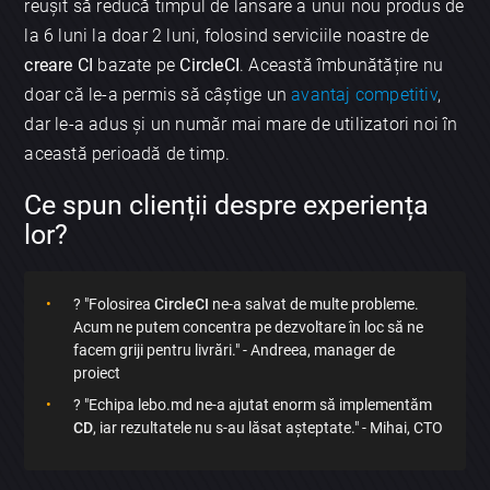
reușit să reducă timpul de lansare a unui nou produs de
la 6 luni la doar 2 luni, folosind serviciile noastre de
creare CI
bazate pe
CircleCI
. Această îmbunătățire nu
doar că le-a permis să câștige un
avantaj competitiv
,
dar le-a adus și un număr mai mare de utilizatori noi în
această perioadă de timp.
Ce spun clienții despre experiența
lor?
? "Folosirea
CircleCI
ne-a salvat de multe probleme.
Acum ne putem concentra pe dezvoltare în loc să ne
facem griji pentru livrări." - Andreea, manager de
proiect
? "Echipa lebo.md ne-a ajutat enorm să implementăm
CD
, iar rezultatele nu s-au lăsat așteptate." - Mihai, CTO