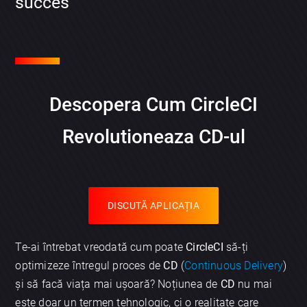
succes
Descopera Cum CircleCI
Revolutioneaza CD-ul
DISCUTĂ APLICAȚIA
Te-ai întrebat vreodată cum poate
CircleCI
să-ți
optimizeze întregul proces de
CD
(
Continuous Delivery
)
și să facă viața mai ușoară? Noțiunea de
CD
nu mai
este doar un termen tehnologic, ci o realitate care