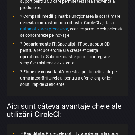
suport pentru
CD
care permite testarea frecventă a
produselor.
?
Companii medii și mari
: Funcționarea la scară mare
necesită o infrastructură robustă.
CircleCI
ajută la
automatizarea proceselor
, ceea ce permite echipelor să
se concentreze pe inovație.
?
Departamente IT
: Specialiștii IT pot adopta
CD
pentru a reduce erorile și a crește eficiența
operațională. Soluțiile noastre permit o integrare
simplă cu sistemele existente.
?️
Firme de consultanță
: Acestea pot beneficia de pe
urma integrării
CircleCI
pentru a oferi clienților lor
soluții rapide și eficiente.
Aici sunt câteva avantaje cheie ale
utilizării CircleCI:
⚡
Rapiditate
: Proiectele pot fi livrate de până la două