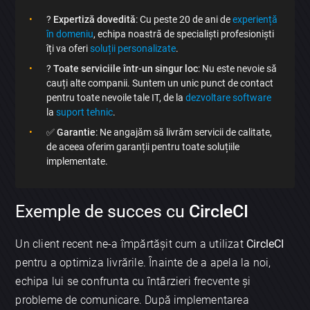
?
Expertiză dovedită
: Cu peste 20 de ani de
experiență
în domeniu
, echipa noastră de specialiști profesioniști
îți va oferi
soluții personalizate
.
?
Toate serviciile într-un singur loc
: Nu este nevoie să
cauți alte companii. Suntem un unic punct de contact
pentru toate nevoile tale IT, de la
dezvoltare software
la
suport tehnic
.
✅
Garantie
: Ne angajăm să livrăm servicii de calitate,
de aceea oferim garanții pentru toate soluțiile
implementate.
Exemple de succes cu
CircleCI
Un client recent ne-a împărtășit cum a utilizat
CircleCI
pentru a optimiza livrările. Înainte de a apela la noi,
echipa lui se confrunta cu întârzieri frecvente și
probleme de comunicare. După implementarea