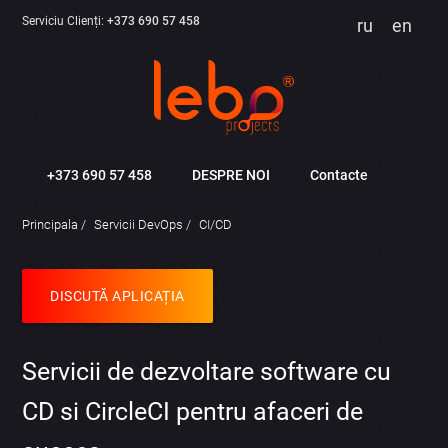
Serviciu Clienți:
+373 690 57 458
ru
en
+373 690 57 458
DESPRE NOI
Contacte
Principala
Servicii DevOps
CI/CD
DISCUTĂ APLICAȚIA
Servicii de dezvoltare software cu
CD si CircleCI pentru afaceri de