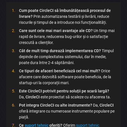
Cum poate CircleCI să îmbunătățească procesul de
livrare?
Prin automatizarea testării și livrării, reduce
riscurile și timpul de a introduce noi funcționalități.
Trimite
Care sunt cele mai mari avantaje ale CD?
Un timp mai
rapid de livrare, reducerea bug-urilor și o satisfacție
crescută a clienților.
Cât de mult timp durează implementarea CD?
Timpul
depinde de complexitatea sistemului, dar în medie,
poate dura între 2-4 săptămâni.
Ce tipuri de afaceri beneficiază cel mai mult?
Orice
afacere care dezvoltă software poate beneficia, de la
startup-uri la corporații mari.
Este CircleCI potrivit pentru soluții pe scară largă?
Da,
CircleCI
este proiectat să scaleze cu afacerea ta.
Pot integra CircleCI cu alte instrumente?
Da,
CircleCI
oferă integrare cu numeroase instrumente populare pe
piață.
Ce
suport tehnic
oferiți?
Oferim
suport tehnic