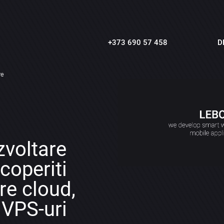
+373 690 57 458
D
re
zvoltare
coperiti
tre cloud,
i VPS-uri