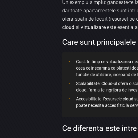
Un exemplu simplu: gandeste-te l
dar toate apartamentele sunt intr-o
ofera spatii de locuit (resurse) pe c
cloud
si
virtualizare
este esentiala
Care sunt principalele
Cost: In timp ce
virtualizarea
nec
ceea ce inseamna ca platesti doar 
functie de utilizare, incepand de 
Scalabilitate: Cloud-ul ofera o s
cloud, fara a te ingrijora de inves
Accesibilitate: Resursele
cloud
su
poate necesita acces fizic la serv
Ce diferenta este intr