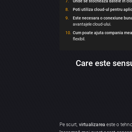
Unde se stocheaza datele in cl
Poti utiliza cloud-ul pentru apli
Este necesara o conexiune buna
avantajele cloud-ului.
Cum poate ajuta compania me
flexibil.
Care este sensu
Pe scurt,
virtualizarea
este o tehno