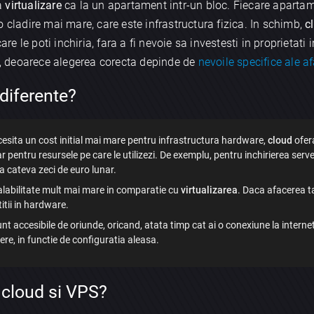
a
virtualizare
ca la un apartament intr-un bloc. Fiecare aparta
 cladire mai mare, care este infrastructura fizica. In schimb,
c
are le poti inchiria, fara a fi nevoie sa investesti in proprietati
, deoarece alegerea corecta depinde de
nevoile specifice ale af
 diferente?
esita un cost initial mai mare pentru infrastructura hardware,
cloud
ofer
pentru resursele pe care le utilizezi. De exemplu, pentru inchirierea server
la cateva zeci de euro lunar.
calabilitate mult mai mare in comparatie cu
virtualizarea
. Daca afacerea ta
titii in hardware.
nt accesibile de oriunde, oricand, atata timp cat ai o conexiune la interne
ere, in functie de configuratia aleasa.
e cloud si VPS?