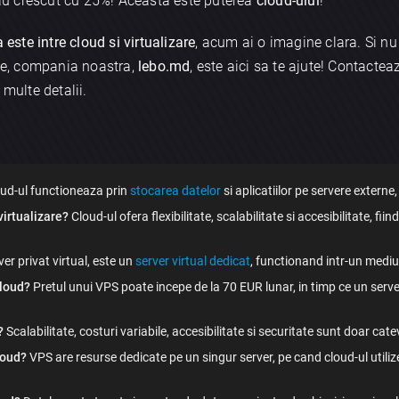
e au crescut cu 25%! Aceasta este puterea
cloud-ului
!
 este intre cloud si virtualizare
, acum ai o imagine clara. Si nu
ale, compania noastra,
lebo.md
, este aici sa te ajute! Contacte
Trimite
 multe detalii.
ud-ul functioneaza prin
stocarea datelor
si aplicatiilor pe servere externe,
virtualizare?
Cloud-ul ofera flexibilitate, scalabilitate si accesibilitate, f
er privat virtual, este un
server virtual dedicat
, functionand intr-un medi
cloud?
Pretul unui VPS poate incepe de la 70 EUR lunar, in timp ce un serv
?
Scalabilitate, costuri variabile, accesibilitate si securitate sunt doar catev
loud?
VPS are resurse dedicate pe un singur server, pe cand cloud-ul utili