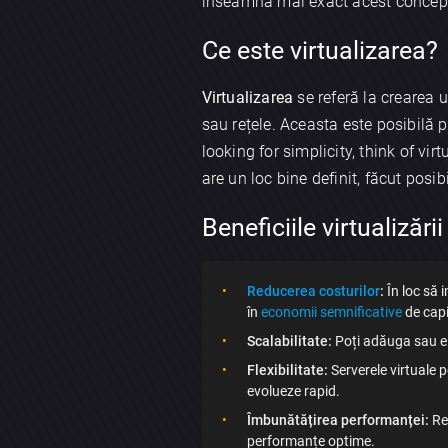
înseamnă mai exact acest concept
Ce este virtualizarea?
Virtualizarea
se referă la crearea 
sau rețele. Aceasta este posibilă p
looking for simplicity, think of vi
are un loc bine definit, făcut posib
Beneficiile virtualizării
Reducerea costurilor
:
În loc să i
în
economii semnificative
de capi
Scalabilitate:
Poți adăuga sau elim
Flexibilitate:
Serverele virtuale p
evolueze rapid.
Îmbunătățirea performanței:
Res
performanțe optime.