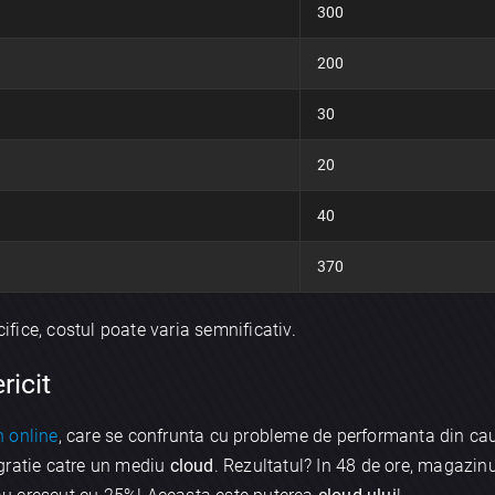
300
200
30
20
40
370
cifice, costul poate varia semnificativ.
×
ricit
Discută aplicația
 online
, care se confrunta cu probleme de performanta din cau
gratie catre un mediu
cloud
. Rezultatul? In 48 de ore, magazin