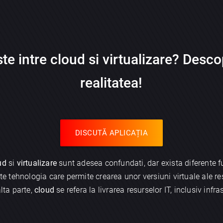
te intre cloud si virtualizare?
Descop
realitatea!
DISCUTĂ APLICAȚIA
ud
si
virtualizare
sunt adesea confundati, dar exista diferente f
te tehnologia care permite crearea unor versiuni virtuale ale re
alta parte,
cloud
se refera la livrarea resurselor IT, inclusiv infra