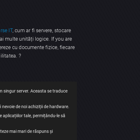
rse IT
, cum ar fi servere, stocare
i multe unități logice. If you are
mereze cu documente fizice, fiecare
itatea. ?️
n singur server. Aceasta se traduce
fi nevoie de noi achiziții de hardware.
 aplicațiilor tale, permițându-le să
 viteze mai mari de răspuns și