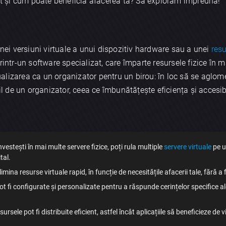
 și cum poate beneficia afacerea ta? Să explorăm împreună!
unei versiuni virtuale a unui dispozitiv hardware sau a unei
resu
rintr-un software specializat, care împarte resursele fizice în ma
rtualizarea ca un organizator pentru un birou: în loc să se aglo
il de un organizator, ceea ce îmbunătățește eficiența și accesibil
nvestești în mai multe servere fizice, poți rula multiple
servere virtuale
pe u
tal.
ina resurse virtuale rapid, în funcție de necesitățile afacerii tale, fără a 
ot fi configurate și personalizate pentru a răspunde cerințelor specifice ale
ursele pot fi distribuite eficient, astfel încât aplicațiile să beneficieze de