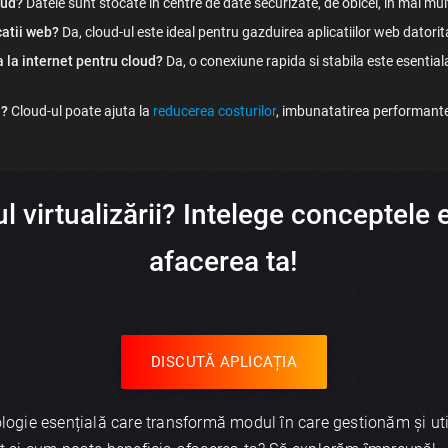
oud?
Datele sunt stocate in centre de date securizate, de obicei, in mai mu
catii web?
Da, cloud-ul este ideal pentru gazduirea aplicatiilor web datorita f
 la internet pentru cloud?
Da, o conexiune rapida si stabila este esential
a?
Cloud-ul poate ajuta la
reducerea costurilor
, imbunatatirea performantei
l virtualizării? Intelege conceptele 
afacerea ta!
DISCUTĂ APLICAȚIA
logie esențială care transformă modul în care gestionăm și uti