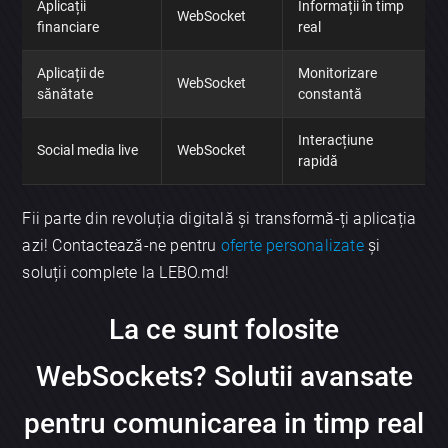
Aplicații
Informații în timp
WebSocket
financiare
real
Aplicații de
Monitorizare
WebSocket
sănătate
constantă
Interacțiune
Social media live
WebSocket
rapidă
Fii parte din revoluția digitală și transformă-ți aplicația
azi! Contactează-ne pentru
oferte personalizate
și
soluții complete la LEBO.md!
La ce sunt folosite
WebSockets? Solutii avansate
pentru comunicarea in timp real