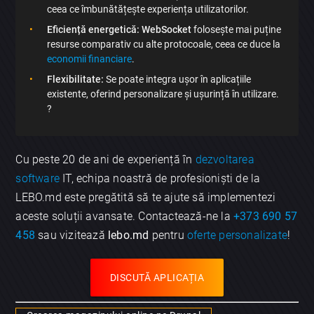
ceea ce îmbunătățește experiența utilizatorilor.
Eficiență energetică:
WebSocket
folosește mai puține
resurse comparativ cu alte protocoale, ceea ce duce la
economii financiare
.
Flexibilitate:
Se poate integra ușor în aplicațiile
existente, oferind personalizare și ușurință în utilizare.
?
Cu peste 20 de ani de experiență în
dezvoltarea
software
IT, echipa noastră de profesioniști de la
LEBO.md este pregătită să te ajute să implementezi
aceste soluții avansate. Contactează-ne la
+373 690 57
458
sau vizitează
lebo.md
pentru
oferte personalizate
!
DISCUTĂ APLICAȚIA