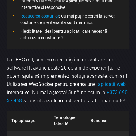
Interactivitate crescută: Aplicațiile devin mult mai
interactive și responsive.
Reducerea costurilor
: Cu mai puține cereri la server,
costurile de mentenanță sunt mai mici.
Flexibilitate: Ideal pentru aplicații care necesită
actualizări constante.?
La LEBO.md, suntem specialiști în dezvoltarea de
software IT, având peste 20 de ani de experiență. Te
putem ajuta să implementezi soluții avansate, cum ar fi
Utilizarea WebSocket pentru crearea unei
aplicatii web
interactive
. Nu mai aștepta! Sună-ne acum la
+373 690
57 458
sau vizitează
lebo.md
pentru a afla mai multe!
Tehnologie
Tip aplicație
Beneficii
folosită