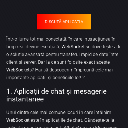
DISCUTĂ APLICAȚIA
Într-o lume tot mai conectată, în care interacțiunea în
timp real devine esențială,
WebSocket
se dovedește a fi
o soluție avansată pentru transferul rapid de date între
client și server. Dar la ce sunt folosite exact aceste
WebSockets
? Hai să descoperim împreună cele mai
importante aplicații și beneficiile lor! ?
1. Aplicații de chat și mesagerie
instantanee
Unul dintre cele mai comune locuri în care întâlnim
WebSocket
este în aplicațiile de chat. Gândește-te la
aplicații populare, cum ar fi WhatsApp sau Messenger.