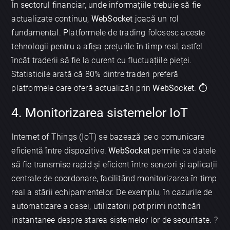
În sectorul financiar, unde informațiile trebuie să fie
actualizate continuu,
WebSocket
joacă un rol
fundamental. Platformele de trading folosesc aceste
tehnologii pentru a afișa prețurile în timp real, astfel
încât traderii să fie la curent cu fluctuațiile pieței.
Statisticile arată că 80% dintre traderi preferă
platformele care oferă actualizări prin
WebSocket
. ⏱️
4. Monitorizarea sistemelor IoT
Internet of Things (IoT) se bazează pe o comunicare
eficientă între dispozitive.
WebSocket
permite ca datele
să fie transmise rapid și eficient între senzori și aplicații
centrale de coordonare, facilitând monitorizarea în timp
real a stării echipamentelor. De exemplu, în cazurile de
automatizare a casei, utilizatorii pot primi notificări
instantanee despre starea sistemelor lor de securitate. ?