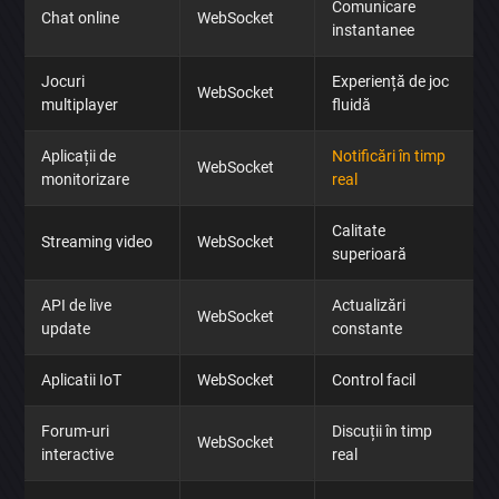
Comunicare
Chat online
WebSocket
instantanee
Jocuri
Experiență de joc
WebSocket
multiplayer
fluidă
Aplicații de
Notificări în timp
WebSocket
monitorizare
real
Calitate
Streaming video
WebSocket
superioară
×
API de live
Actualizări
Discută aplicația
WebSocket
update
constante
Aplicatii IoT
WebSocket
Control facil
Forum-uri
Discuții în timp
WebSocket
interactive
real
Trimite