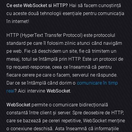
Ce este WebSocket si HTTP?
Hai să facem cunoștință
cu aceste două tehnologii esențiale pentru comunicația
în internet!
HTTP (HyperText Transfer Protocol) este protocolul
standard pe care îl folosim zilnic atunci când navigăm
pe web. Fie că deschidem un site, fie că trimitem un
mesaj, totul se întâmplă prin HTTP. Este un protocol de
tip request-response, ceea ce înseamnă că pentru
fiecare cerere pe care o facem, serverul ne răspunde.
Dar ce se întâmplă când dorim o
comunicare în timp
real
? Aici intervine
WebSocket
.
WebSocket
permite o comunicare bidirecțională
constantă între client și server. Spre deosebire de HTTP,
care se bazează pe cereri repetitive, WebSocket menține
o conexiune deschisă. Asta înseamnă că informațiile