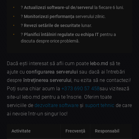
?
Actualizezi software-ul de/serverul
la fiecare 6 luni.
?
Monitorizezi performanța
serverului zilnic.
?
Revezi setările de securitate
lunar.
?
Planifici întâlniri regulate cu echipa IT
pentru a
discuta despre orice problemă.
Dacă ești interesat să afli cum poate
lebo.md
să te
ajute cu
configurarea serverului
sau dacă ai întrebări
despre
întreținerea serverului
, nu ezita să ne contactezi!
Poți suna chiar acum la
+373 690 57 458
sau vizitează
site-ul lebo.md pentru a te înscrie. Oferim toate
serviciile de
dezvoltare software
și
suport tehnic
de care
ai nevoie într-un singur loc!
Activitate
Frecvență
Responsabil