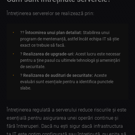
Întreținerea serverelor se realizează prin:
?‍?
Întocmirea unui plan detaliat:
Stabilirea unui
program de mentenanță, astfel încât echipa IT să știe
exact ce trebuie să facă.
?
Realizarea de upgrade-uri:
Acest lucru este necesar
pentru a ține pasul cu ultimele tehnologii și amenințări
de securitate.
?
Realizarea de audituri de securitate:
Aceste
evaluări sunt esențiale pentru a identifica punctele
slabe.
Întreținerea regulată a serverului reduce riscurile și este
esențială pentru asigurarea unei operări continue și
fără întreruperi. Dacă nu ești sigur dacă infrastructura
ta IT este optim configurată sau întreținută, nu ezita să