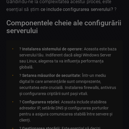
Gândindu-ne la complexitatea acestui proces, este
esențial să știm
ce include configurarea serverului?
?
Componentele cheie ale configurării
serverului
?
Instalarea sistemului de operare:
Aceasta este baza
serverului tău. Indiferent dacă alegi Windows Server
sau Linux, alegerea ta va influența performanța
globală.
?️
Setarea măsurilor de securitate:
Într-un mediu
digital în care amenințările sunt omniprezente,
securitatea este crucială. Instalarea firewalls, antivirus
și configurarea criptării sunt pași vitali.
?
Configurarea rețelei:
Aceasta include stabilirea
adreselor IP, setările DNS și configurarea porturilor
pentru a asigura comunicarea stabilă între servere și
clienți.
?
Gestionarea stocării:
Este esențial să decizi