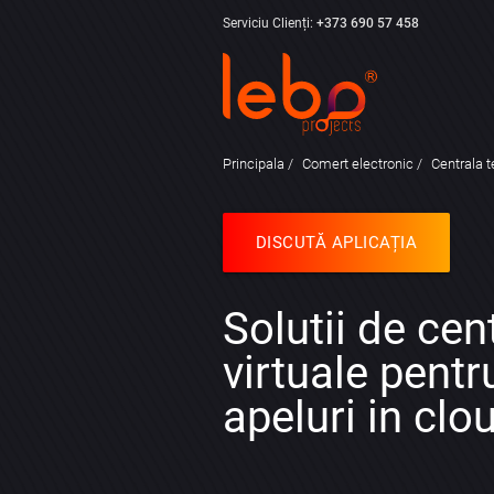
Serviciu Clienți:
+373 690 57 458
Principala
Comert electronic
Centrala t
DISCUTĂ APLICAȚIA
Solutii de cen
virtuale pentr
apeluri in clo