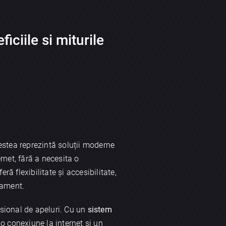
iciile si miturile
estea reprezintă soluții moderne
ernet, fără a necesita o
ă flexibilitate și accesibilitate,
pament.
esional de apeluri. Cu un
sistem
 o conexiune la internet și un