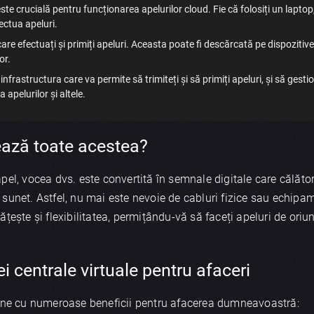
te crucială pentru funcționarea apelurilor cloud. Fie că folosiți un lapto
ectua apeluri.
care efectuați și primiți apeluri. Aceasta poate fi descărcată pe dispozitiv
or.
nfrastructura care va permite să trimiteți și să primiți apeluri, și să gest
apelurilor și altele.
ază toate acestea?
el, vocea dvs. este convertită în semnale digitale care călătore
sunet. Astfel, nu mai este nevoie de cabluri fizice sau echipa
țește și flexibilitatea, permițându-vă să faceți apeluri de oriu
ei centrale virtuale pentru afaceri
vine cu numeroase beneficii pentru afacerea dumneavoastră: