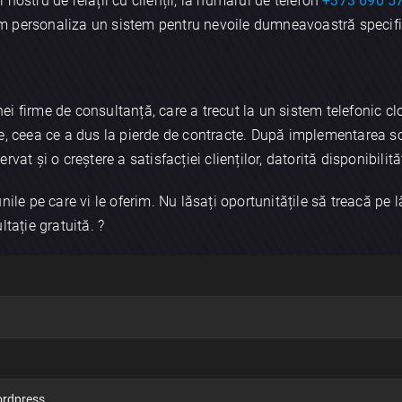
nostru de relații cu clienții, la numărul de telefon
+373 690 5
m personaliza un sistem pentru nevoile dumneavoastră specifi
i firme de consultanță, care a trecut la un sistem telefonic cl
e, ceea ce a dus la pierde de contracte. După implementarea so
vat și o creștere a satisfacției clienților, datorită disponibilit
nile pe care vi le oferim. Nu lăsați oportunitățile să treacă pe l
tație gratuită. ?
×
Discută aplicația
rdpress