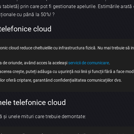
tabletă) prin care pot fi gestionate apelurile. Estimările arată
ționale cu până la 50%! ?
 telefonice cloud
nic cloud reduce cheltuielile cu infrastructura fizică. Nu mai trebuie să inve
ra de oriunde, având acces la aceleași
servicii de comunicare
.
rea crește, puteți adăuga cu ușurință noi linii și funcții fără a face modi
or oferă criptare, garantând confidențialitatea comunicațiilor dvs.
mele telefonice cloud
tă și unele mituri care trebuie demontate: