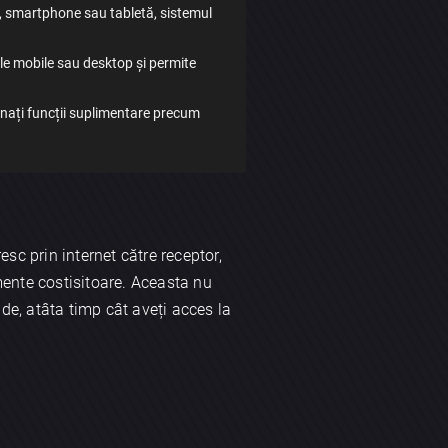
p, smartphone sau tabletă, sistemul
ele mobile sau desktop și permite
ionați funcții suplimentare precum
sc prin internet către receptor,
mente costisitoare. Aceasta nu
nde, atâta timp cât aveți acces la