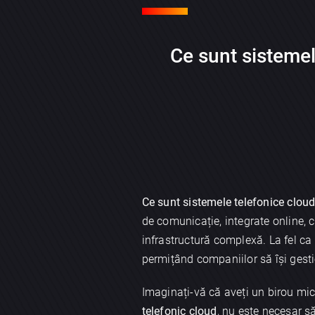
Ce sunt sistemele
Ce sunt sistemele telefonice clou
de comunicație, integrate online, ca
infrastructură complexă. La fel ca ș
permițând companiilor să își gesti
Imaginați-vă că aveți un birou mic,
telefonic cloud
, nu este necesar să