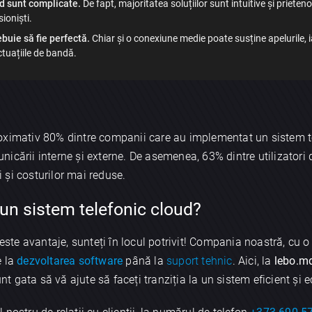
ud sunt complicate.
De fapt, majoritatea soluțiilor sunt intuitive și prieten
sioniști.
buie să fie perfectă.
Chiar și o conexiune medie poate susține apelurile, 
tuațiile de bandă.
oximativ 80% dintre companii care au implementat un sistem te
icării interne și externe. De asemenea, 63% dintre utilizatori d
i și costurilor mai reduse.
un sistem telefonic cloud?
ceste avantaje, sunteți în locul potrivit! Compania noastră, cu 
 la
dezvoltarea software
până la
suport tehnic
. Aici, la
lebo.m
unt gata să vă ajute să faceți tranziția la un sistem eficient și