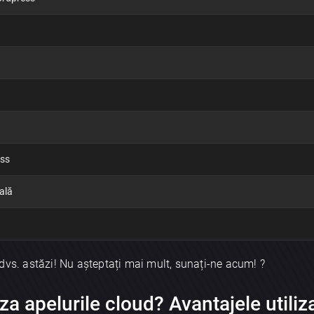
Trimite
ess
ală
dvs. astăzi! Nu așteptați mai mult, sunați-ne acum! ?
 apelurile cloud? Avantajele utiliza