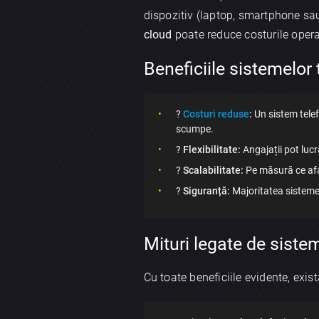
dispozitiv (laptop, smartphone sau 
cloud
poate reduce costurile opera
Beneficiile sistemelor
?
Costuri reduse
:
Un sistem telefo
scumpe.
?
Flexibilitate:
Angajații pot luc
?
Scalabilitate:
Pe măsură ce aface
?
Siguranță:
Majoritatea sistemel
Mituri legate de siste
Cu toate beneficiile evidente, exis