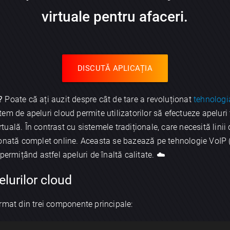
virtuale pentru afaceri.
DISCUTĂ APLICAȚIA
?
Poate că ați auzit despre cât de tare a revoluționat
tehnologi
em de apeluri cloud permite utilizatorilor să efectueze apeluri 
irtuală. În contrast cu sistemele tradiționale, care necesită lin
onată complet online. Aceasta se bazează pe tehnologie VoIP (V
permițând astfel apeluri de înaltă calitate. ☁️
elurilor cloud
rmat din trei componente principale: