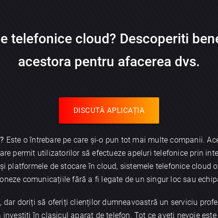
 telefonice cloud? Descoperiti benef
acestora pentru afacerea dvs.
DISCUTĂ APLICAȚIA
d?
Este o întrebare pe care și-o pun tot mai multe companii. Ac
re permit utilizatorilor să efectueze apeluri telefonice prin int
i platformele de stocare în cloud, sistemele telefonice cloud ofer
oneze comunicațiile fără a fi legate de un singur loc sau echi
 dar doriți să oferiți clienților dumneavoastră un serviciu prof
 investiți în clasicul aparat de telefon. Tot ce aveți nevoie este