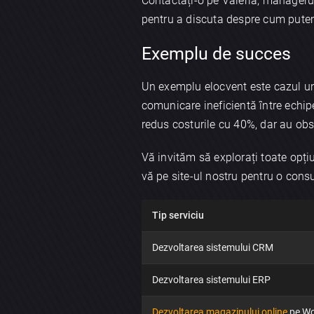
Contactați-o pe Valeria, managerul 
pentru a discuta despre cum pute
Exemplu de succes
Un exemplu elocvent este cazul une
comunicare ineficientă între echip
redus costurile cu 40%, dar au obser
Vă invităm să explorați toate opțiu
vă pe site-ul nostru pentru o consul
Tip serviciu
Dezvoltarea sistemului CRM
Dezvoltarea sistemului ERP
Dezvoltarea magazinului online
pe Wo