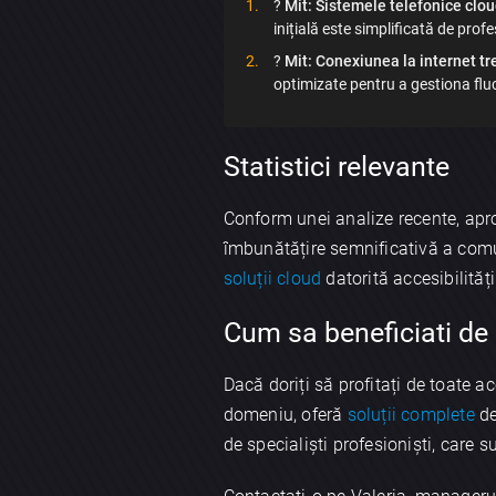
?
Mit: Sistemele telefonice clo
inițială este simplificată de profe
?
Mit: Conexiunea la internet tre
optimizate pentru a gestiona fluc
Statistici relevante
Conform unei analize recente, apr
îmbunătățire semnificativă a comun
soluții cloud
datorită accesibilități
Cum sa beneficiati de 
Dacă doriți să profitați de toate a
domeniu, oferă
soluții complete
de
de specialiști profesioniști, care s