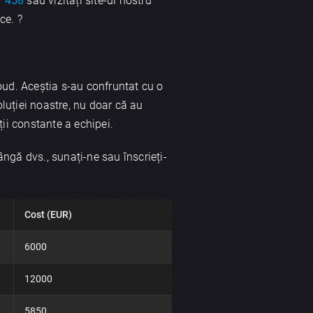
7 458
sau vizitați site-ul nostru
ce. ?
oud. Aceștia s-au confruntat cu o
luției noastre, nu doar că au
ății constante a echipei.
ângă dvs., sunați-ne sau înscrieți-
Cost (EUR)
6000
12000
5850