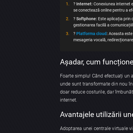
?
Internet:
Conexiunea internet es
se conectează online pentru a ef
?
Softphone:
Este aplicația prin 
gestionarea facilă a comunicațiil
?
Platforma cloud
:
Aceasta este i
mesageria vocală, redirecționarea 
Așadar, cum funcțione
Foarte simplu! Când efectuați un ap
unde sunt transformate din nou în 
doar reduce costurile, dar îmbunătă
internet.
Avantajele utilizării un
Adoptarea unei centrale virtuale 