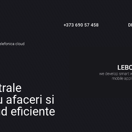
+373 690 57 458
D
elefonica cloud
trale
u afaceri si
ud eficiente