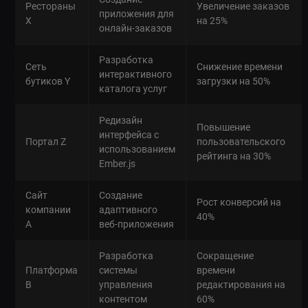
Рестораны
Увеличение заказов
приложения для
X
на 25%
онлайн-заказов
Разработка
Сеть
Снижение времени
интерактивного
бутиков Y
загрузки на 50%
каталога услуг
Редизайн
Повышение
интерфейса с
Портал Z
пользовательского
использованием
рейтинга на 30%
Ember.js
Сайт
Создание
Рост конверсий на
компании
адаптивного
40%
A
веб-приложения
Разработка
Сокращение
Платформа
системы
времени
B
управления
редактирования на
контентом
60%