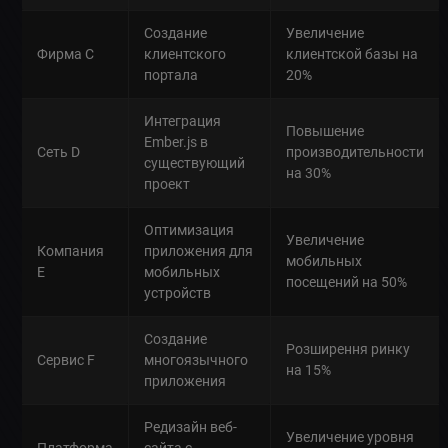
Создание
Увеличение
Фирма C
клиентского
клиентской базы на
портала
20%
Интеграция
Повышение
Ember.js в
Сеть D
производительности
существующий
на 30%
проект
Оптимизация
Увеличение
Компания
приложения для
мобильных
E
мобильных
посещений на 50%
устройств
Создание
Розширення ринку
Сервис F
многоязычного
на 15%
приложения
Редизайн веб-
Увеличение уровня