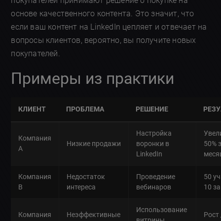
покупателей принимают решение о покупке на
основе качественного контента. Это значит, что
если ваш контент на LinkedIn цепляет и отвечает на
вопросы клиентов, вероятно, вы получите новых
покупателей.
Примеры из практики
КЛИЕНТ
ПРОБЛЕМА
РЕШЕНИЕ
РЕЗУ
Настройка
Увел
Компания
Низкие продажи
воронки в
50% з
A
LinkedIn
меся
Компания
Недостаток
Проведение
50 у
B
интереса
вебинаров
10 з
Использование
Компания
Неэффективные
Рост
витрины