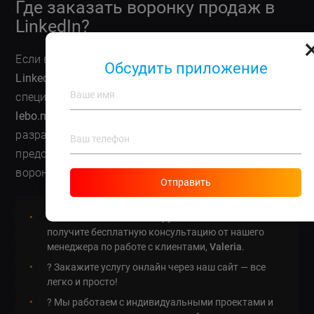
Где заказать воронку продаж в
LinkedIn?
Если вы ищете,
где заказать воронку продаж в
Обсудить приложение
LinkedIn
, лучшим вариантом будет обратиться в
специализированные IT-компании, такие как
lebo.md
. Мы обладаем 20-летним опытом в сфере
разработки программного обеспечения и
предоставляем полный спектр услуг — от создания
воронок до технической поддержки.
Отправить
? Позвоните нам по номеру
+373 690 57 458
и
получите бесплатную консультацию от нашего
менеджера по работе с клиентами,
Valeria
.
? Закажите услугу онлайн через наш сайт — все
легко и просто!
? Мы работаем с индивидуальными проектами и