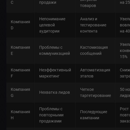
C
продажи
на 2
товаров
Непонимание
Анализ и
Увел
Компания
целевой
тестирование
вовл
D
аудитории
контента
на 4
Увел
Компания
Проблемы с
Кастомизация
конв
E
коммуникацией
сообщений
15%
Компания
Неэффективный
Автоматизация
Сниж
F
маркетинг
этапов
затр
Компания
Четкое
50 н
Нехватка лидов
G
таргетирование
лидо
Проблемы с
Рост
Компания
Последующие
повторными
повт
H
кампании
продажами
зака