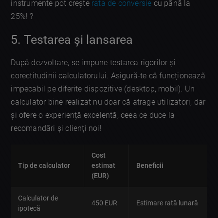
instrumente pot crește
rata de conversie
cu până la
25%! ?
5. Testarea și lansarea
După dezvoltare, se impune testarea rigorilor și
corectitudinii calculatorului. Asigură-te că funcționează
impecabil pe diferite dispozitive (desktop, mobil). Un
calculator bine realizat nu doar că atrage utilizatori, dar
și ofere o experiență excelentă, ceea ce duce la
recomandări și clienți noi!
Cost
Tip de calculator
estimat
Beneficii
(EUR)
Calculator de
450 EUR
Estimare rată lunară
ipotecă