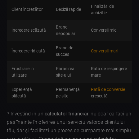
Finalizări de
Client încrezător
Decizii rapide
achiziție
Brand
Încredere scăzută
Conversii mici
nepopular
Brand de
Încredere ridicată
Conversii mari
succes
Frustrare în
Părăsirea
Rată de respingere
utilizare
site-ului
mare
Experiență
Permanență
Rată de conversie
plăcută
pe site
crescută
? Investind în un
calculator financiar
, nu doar că faci un
pas înainte în oferirea unui serviciu valoros clientului
tău, dar și facilitezi un proces de cumpărare mai simplu
și mai plăcut.
Comandati crearea unui calculator