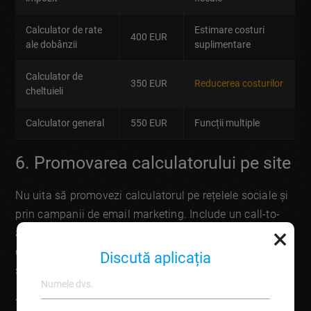
Calculator de rate
Estimare costuri
400 EUR
ale dobânzii
suplimentare
Calculator de
350 EUR
Reducerea costurilor
cheltuieli
Calculator general
550 EUR
Funcții multiple
6. Promovarea calculatorului pe site
Nu uita să promovezi calculatorul pe rețelele sociale și
prin campanii de email marketing. Include un call-to-
×
action îndemnând vizitatorii să-și folosească
calculatorul financiar personalizat, iar astfel vei atrage
Discută aplicația
și mai mulți utilizatori!
? Nu mai sta pe gânduri!
Comandati crearea unui