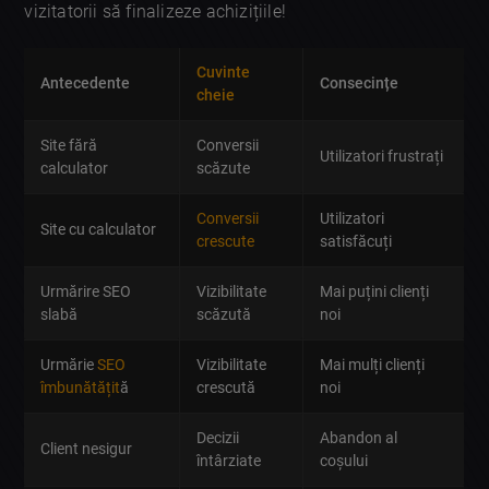
vizitatorii să finalizeze achizițiile!
Cuvinte
Antecedente
Consecințe
cheie
Site fără
Conversii
Utilizatori frustrați
calculator
scăzute
Conversii
Utilizatori
Site cu calculator
crescute
satisfăcuți
Urmărire SEO
Vizibilitate
Mai puțini clienți
slabă
scăzută
noi
Urmărie
SEO
Vizibilitate
Mai mulți clienți
îmbunătățit
ă
crescută
noi
Decizii
Abandon al
Client nesigur
întârziate
coșului