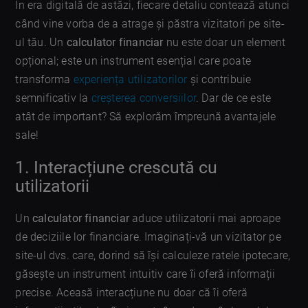
În era digitală de astăzi, fiecare detaliu contează atunci
când vine vorba de a atrage și păstra vizitatori pe site-
ul tău. Un
calculator financiar
nu este doar un element
opțional; este un instrument esențial care poate
transforma
experiența utilizatorilor
și contribuie
semnificativ la
creșterea conversiilor
. Dar de ce este
atât de important? Să explorăm împreună avantajele
sale!
1. Interacțiune crescută cu
utilizatorii
Un
calculator financiar
aduce utilizatorii mai aproape
de deciziile lor financiare. Imaginați-vă un vizitator pe
site-ul dvs. care, dorind să își calculeze ratele ipotecare,
găsește un instrument intuitiv care îi oferă informații
precise. Aceasă interacțiune nu doar că îi oferă