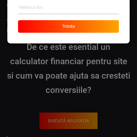
calculator financiar pentru site
printr-un simplu apel la
+373 690 57 458
sau vizitând site-ul nostru
lebo.md
.
Valeria, managerul nostru de relații cu clienții, este
Trimite
pregătită să te ajute! ?️
De ce este esential un
calculator financiar pentru site
si cum va poate ajuta sa cresteti
conversiile?
DISCUTĂ APLICAȚIA