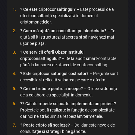
?
Ce este criptoconsaltingul?
– Este procesul de a
oferi consultanță specializată în domeniul
criptomonedelor.
?
Cum mă ajută un consultant pe blockchain?
– Te
ajută să îți structurezi afacerea și să navighezi mai
ușor pe piață.
?
Ce servicii oferă Obzor institului
criptoconsaltingului?
– De la audit smart-contracte
până la lansarea de afaceri de criptoconsalting.
?
Este criptoconsaltingul costisitor?
– Prețurile sunt
accesibile și reflectă valoarea pe care o oferim.
?
Ce îmi trebuie pentru a începe?
– O idee și dorința
de a colabora cu specialiști în domeniu.
?‍?
Cât de repede se poate implementa un proiect?
–
Proiectele pot fi realizate în funcție de complexitate,
dar noi ne străduim să respectăm termenele.
?
Poate cripto să scaleze?
– Da, dar este nevoie de
consultație și strategii bine gândite.