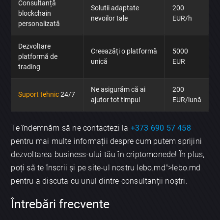
Consultanță
Solutii adaptate
200
blockchain
nevoilor tale
EUR/h
personalizată
Dezvoltare
Creeazăți o platformă
5000
platformă de
unică
EUR
trading
Ne asigurăm că ai
200
Suport tehnic
24/7
ajutor tot timpul
EUR/lună
Te îndemnăm să ne contactezi la
+373 690 57 458
pentru mai multe informații despre cum putem sprijini
dezvoltarea business-ului tău în criptomonede! În plus,
poți să te înscrii și pe site-ul nostru lebo.md">lebo.md
pentru a discuta cu unul dintre consultanții noștri.
Întrebări frecvente