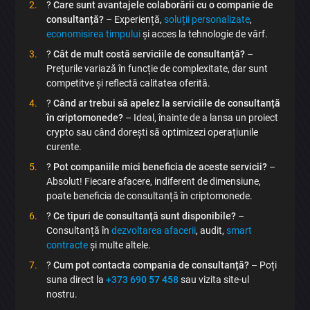
?
Care sunt avantajele colaborării cu o companie de
consultanță?
– Experiență,
soluții personalizate
,
economisirea timpului
și acces la tehnologie de vârf.
?
Cât de mult costă serviciile de consultanță?
–
Prețurile variază în funcție de complexitate, dar sunt
competitve și reflectă calitatea oferită.
?
Când ar trebui să apelez la serviciile de consultanță
în criptomonede?
– Ideal, înainte de a lansa un proiect
crypto sau când dorești să optimizezi operațiunile
curente.
?
Pot companiile mici beneficia de aceste servicii?
–
Absolut! Fiecare afacere, indiferent de dimensiune,
poate beneficia de consultanță în criptomonede.
?
Ce tipuri de consultanță sunt disponibile?
–
Consultanță în
dezvoltarea afacerii
, audit,
smart
contracte
și multe altele.
?
Cum pot contacta compania de consultanță?
– Poți
suna direct la
+373 690 57 458
sau vizita site-ul
nostru.