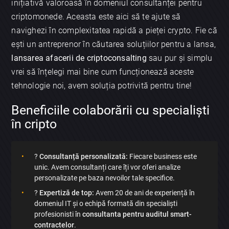
inițiativă valoroasă în domeniul consultanței pentru
criptomonede. Aceasta este aici să te ajute să
navighezi în complexitatea rapidă a pieței crypto. Fie că
ești un antreprenor în căutarea soluțiilor pentru a lansa,
lansarea afacerii de criptoconsalting
sau pur și simplu
vrei să înțelegi mai bine cum funcționează aceste
tehnologie noi, avem soluția potrivită pentru tine!
Beneficiile colaborării cu specialiști
în cripto
?
Consultanță personalizată:
Fiecare business este
unic. Avem consultanți care îți vor oferi analize
personalizate pe baza nevoilor tale specifice.
?
Expertiză de top:
Avem 20 de ani de experiență în
domeniul IT și o echipă formată din specialiști
profesionisti în
consultanta pentru auditul smart-
contractelor
.