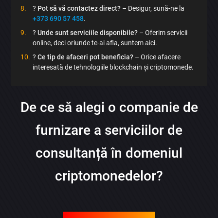
?
Pot să vă contactez direct?
– Desigur, sună-ne la
+373 690 57 458
.
?
Unde sunt serviciile disponibile?
– Oferim servicii
online, deci oriunde te-ai afla, suntem aici.
?
Ce tip de afaceri pot beneficia?
– Orice afacere
interesată de tehnologiile blockchain și criptomonede.
×
Discută aplicația
De ce să alegi o companie de
furnizare a serviciilor de
consultanță în domeniul
criptomonedelor?
Trimite