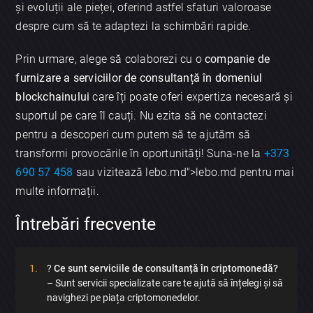
și evoluții ale pieței, oferind astfel sfaturi valoroase
despre cum să te adaptezi la schimbări rapide.
Prin urmare, alege să colaborezi cu o
companie de
furnizare a serviciilor de consultanță în domeniul
blockchainului
care îți poate oferi expertiza necesară și
suportul pe care îl cauți. Nu ezita să ne contactezi
pentru a descoperi cum putem să te ajutăm să
transformi provocările în oportunități! Suna-ne la
+373
690 57 458
sau vizitează lebo.md">lebo.md pentru mai
multe informații.
Întrebări frecvente
?
Ce sunt serviciile de consultanță în criptomonedă?
– Sunt servicii specializate care te ajută să înțelegi și să
navighezi pe piața criptomonedelor.