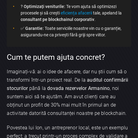
?
Optimizați veniturile:
Te vom ajuta să optimizezi
procesele și să crești
eficiența afacerii
tale, apeland la
consultant pe blockchainul corporativ
.
✅
Garantie:
Toate serviciile noastre vin cu o garanție,
asigurandu-ne ca privești fără griji spre viitor.
Cum te putem ajuta concret?
Imaginați-vă: ai o idee de afacere, dar nu știi cum să o
transformi într-un proiect real. De la
auditul confirmării
stocurilor
până la
dovada rezervelor Armanino
, noi
suntem aici să te ajutăm. Am avut clienți care au
obținut un profit de 30% mai mult în primul an de
activitate datorită consultanței noastre pe blockchain.
Povestea lui Ion, un antreprenor local, este un exemplu
perfect: a trecut printr-un proces complex de validare a