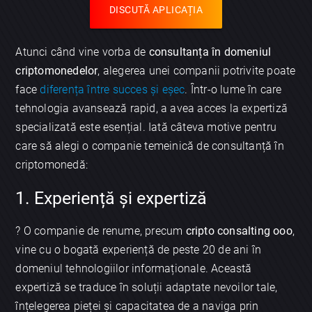
DISCUTĂ APLICAȚIA
Atunci când vine vorba de
consultanța în domeniul
criptomonedelor
, alegerea unei companii potrivite poate
face
diferența între succes și eșec
. Într-o lume în care
tehnologia avansează rapid, a avea acces la expertiză
specializată este esențial. Iată câteva motive pentru
care să alegi o companie temeinică de consultanță în
criptomonedă:
1. Experiență și expertiză
? O companie de renume, precum
cripto consalting ooo
,
vine cu o bogată experiență de peste 20 de ani în
domeniul tehnologiilor informaționale. Această
expertiză se traduce în soluții adaptate nevoilor tale,
înțelegerea pieței și capacitatea de a naviga prin