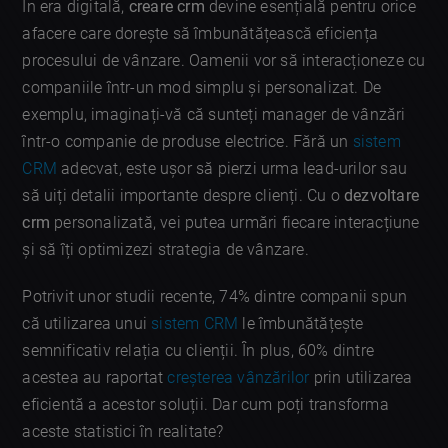
În era digitală,
creare crm
devine esențială pentru orice
afacere care dorește să îmbunătățească eficiența
procesului de vânzare. Oamenii vor să interacționeze cu
companiile într-un mod simplu și personalizat. De
exemplu, imaginați-vă că sunteți manager de vânzări
într-o companie de produse electrice. Fără un
sistem
CRM
adecvat, este ușor să pierzi urma lead-urilor sau
să uiți detalii importante despre clienți. Cu o
dezvoltare
crm
personalizată, vei putea urmări fiecare interacțiune
și să îți optimizezi strategia de vânzare.
Potrivit unor studii recente, 74% dintre companii spun
că utilizarea unui
sistem CRM
le îmbunătățește
semnificativ relația cu clienții. În plus, 60% dintre
acestea au raportat
creșterea vânzărilor
prin utilizarea
eficientă a acestor soluții. Dar cum poți transforma
aceste statistici în realitate?