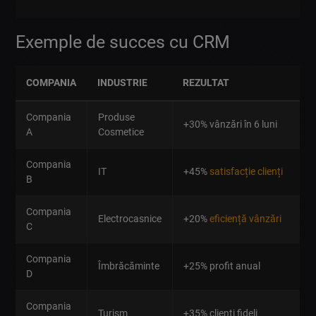
Exemple de succes cu CRM
COMPANIA
INDUSTRIE
REZULTAT
Compania
Produse
+30% vânzări în 6 luni
A
Cosmetice
Compania
IT
+45%
satisfacție clienți
B
Compania
Electrocasnice
+20%
eficiență vânzări
C
Compania
Îmbrăcăminte
+25% profit anual
D
Compania
Turism
+35% clienți fideli