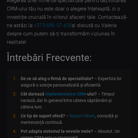
Alegerea unei firme de specialitate pentru dezvoltarea
CRM-ului tău nu este doar o alegere înțeleaptă, ci o
investiție crucială în viitorul afacerii tale. Contactează-
ne astăzi la
+373 690 57 458
și discută cu Valeria
despre cum putem să-ți transformăm viziunea în
realitate!
Întrebări Frecvente:
De ce să aleg o firmă de specialitate?
– Expertiza lor
asigură o soluție personalizată și eficientă.
Cât durează
implementarea CRM
-ului?
– Timpul
variază, dar în general între câteva săptămâni și
câteva luni.
Ce tip de suport oferă?
–
Suport tehnic
, consulță și
mentenanță continuă.
Pot adapta sistemul la nevoile mele?
– Absolut. Un
sistem CRM este customizabil.