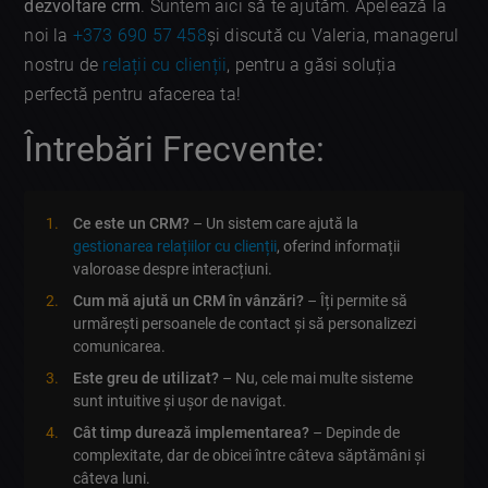
dezvoltare crm
. Suntem aici să te ajutăm. Apelează la
noi la
+373 690 57 458
și discută cu Valeria, managerul
nostru de
relații cu clienții
, pentru a găsi soluția
perfectă pentru afacerea ta!
Întrebări Frecvente:
Ce este un CRM?
– Un sistem care ajută la
gestionarea relațiilor cu clienții
, oferind informații
valoroase despre interacțiuni.
Cum mă ajută un CRM în vânzări?
– Îți permite să
urmărești persoanele de contact și să personalizezi
comunicarea.
Este greu de utilizat?
– Nu, cele mai multe sisteme
sunt intuitive și ușor de navigat.
Cât timp durează implementarea?
– Depinde de
complexitate, dar de obicei între câteva săptămâni și
câteva luni.