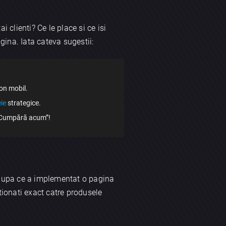
 clienti? Ce le place si ce isi
gina. Iata cateva sugestii:
fon mobil.
ie
strategice.
 „Cumpără acum”!
 dupa ce a implementat o pagina
ctionati exact catre produsele