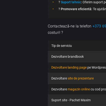
?️
Suport tehnic
:
Oferim suport pe
?
Promovare eficientă:
Te ajutăm 
Contactează-ne la telefon
+373 6
costuri! ?
Tip de serviciu
Dezvoltare brandbook
Dezvoltare landing page
pe Wordpres
Dezvoltare
site de prezentare
Dezvoltare
magazin online
cu cod pro
Suport site - Pachet Maxim