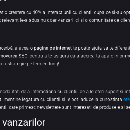
o crestere cu 40% a interactiunii cu clientii dupa ce si-au op
 relevant le-a adus nu doar vanzari, ci si o comunitate de clienti
 acerbă, a avea o
pagina pe internet
te poate ajuta sa te diferent
movarea SEO
, pentru a te asigura ca afacerea ta apare in prime
ci o strategie pe termen lung!
odalitati de a interactiona cu clientii, de a le oferi suport si i
oti mentine legatura cu clientii si le poti aduce la cunostinta
ofe
ntii care primesc newslettere sunt interesati de produsele si serv
 vanzarilor