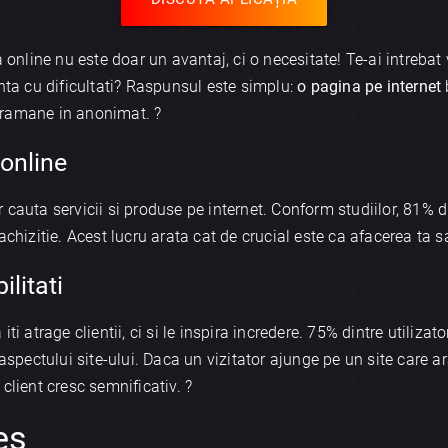
a online nu este doar un avantaj, ci o necesitate! Te-ai intreba
unta cu dificultati? Raspunsul este simplu:
o pagina pe internet
 a ramane in anonimat. ?
 online
cauta servicii si produse pe internet. Conform studiilor, 81% di
chizitie. Acest lucru arata cat de crucial este ca afacerea ta sa 
ilitati
ti atrage clientii, ci si le inspira incredere. 75% dintre utilizat
 aspectului site-ului. Daca un vizitator ajunge pe un site care ar
client cresc semnificativ. ?
es