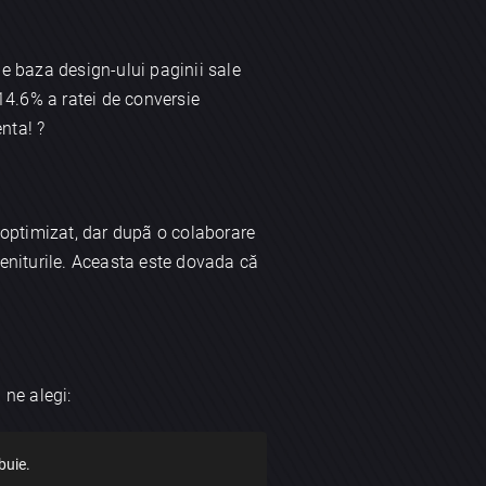
pe baza design-ului paginii sale
14.6% a ratei de conversie
nta! ?
eoptimizat, dar dupã o colaborare
veniturile. Aceasta este dovada că
 ne alegi:
buie.