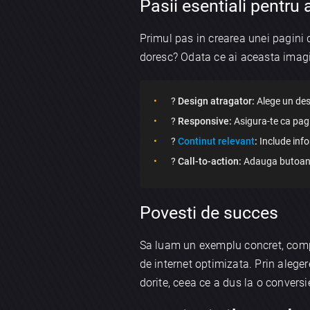
Pasii esentiali pentru a
Primul pas in crearea unei pagini de
doresc? Odata ce ai aceasta imagin
?
Design atragator:
Alege un desi
?
Responsive:
Asigura-te ca pagi
?
Continut relevant
:
Include infor
?
Call-to-action:
Adauga butoane 
Povesti de succes
Sa luam un exemplu concret, compa
de internet optimizata. Prin alege
dorite, ceea ce a dus la o convers