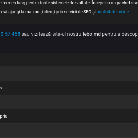
 termen lung pentru toate sistemele dezvoltate. Începe cu un
pachet sta
să ajungi la mai mulți clienți prin servicii de
SEO
și
publicitate online
.
90 57 458
sau vizitează site-ul nostru
lebo.md
pentru a descope
×
Discută aplicația
s
Trimite
priu