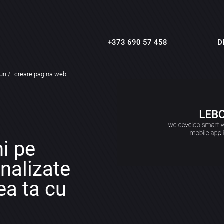
+373 690 57 458
D
uri
creare pagina web
i pe
nalizate
ea ta cu