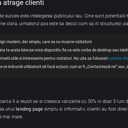
 atrage clienti
 succes este intelegerea publicului tau. Cine sunt potentialii tai
e clara, urmatorul pas este sa decizi cum sa iti structurezi pa
gn modern, dar simplu, care sa nu incarce vizitatorii.
na ta arata bine pe orice dispozitiv, fie ca este vorba de desktop sau tele
matii utile si interesante pentru vizitatori. Nu uita sa folosesti
cuvinte che
ce indrumă utilizatorii să facă acțiuni, cum ar fi „Contactează-ne” sau
nia X a reusit sa-si creasca vanzarile cu 30% in doar 3 luni
rea unui
landing page
simplu si informativ, clientii au fost dire
ie mai mare.