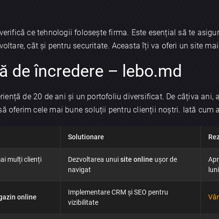
verifică ce tehnologii folosește firma. Este esențial să te asigu
oltare, cât și pentru securitate. Aceasta îți va oferi un site mai
ă de încredere – lebo.md
ență de 20 de ani și un portofoliu diversificat. De câțiva ani
 oferim cele mai bune soluții pentru clienții noștri. Iată cum a
Solutionare
Rez
×
i mulți clienți
Dezvoltarea unui
site online
ușor de
Apr
navigat
luni
Discută aplicația
Implementare CRM și SEO pentru
azin online
Vân
vizibilitate