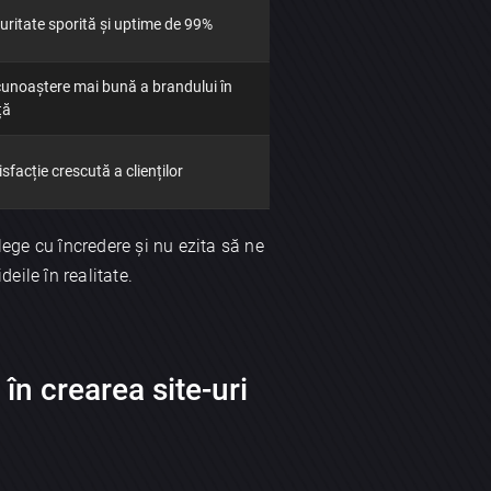
uritate sporită și uptime de 99%
unoaștere mai bună a brandului în
ță
isfacție crescută a clienților
lege cu încredere și nu ezita să ne
eile în realitate.
e în
crearea site-uri