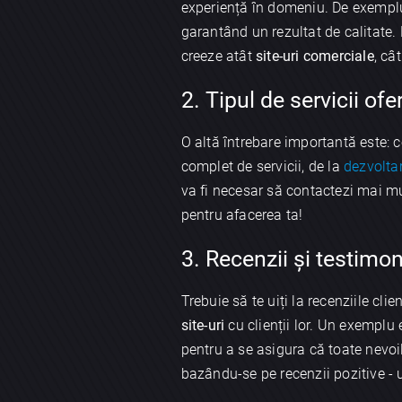
experiență în domeniu. De exemplu,
garantând un rezultat de calitate. 
creeze atât
site-uri comerciale
, câ
2. Tipul de servicii ofer
O altă întrebare importantă este: c
complet de servicii, de la
dezvolta
va fi necesar să contactezi mai m
pentru afacerea ta!
3. Recenzii și testimon
Trebuie să te uiți la recenziile cl
site-uri
cu clienții lor. Un exemplu 
pentru a se asigura că toate nevoil
bazându-se pe recenzii pozitive - 