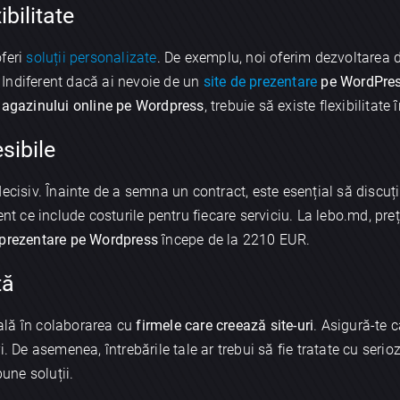
ibilitate
oferi
soluții personalizate
. De exemplu, noi oferim dezvoltarea 
e. Indiferent dacă ai nevoie de un
site de prezentare
pe WordPre
agazinului online pe Wordpress
, trebuie să existe flexibilitate
sibile
ecisiv. Înainte de a semna un contract, este esențial să discuți
nt ce include costurile pentru fiecare serviciu. La lebo.md, preț
 prezentare pe Wordpress
începe de la 2210 EUR.
tă
ală în colaborarea cu
firmele care creează site-uri
. Asigură-te 
. De asemenea, întrebările tale ar trebui să fie tratate cu serio
bune soluții.