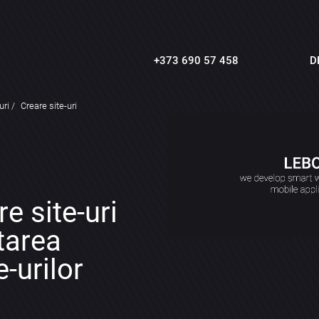
+373 690 57 458
D
uri
Creare site-uri
e site-uri
tarea
e-urilor