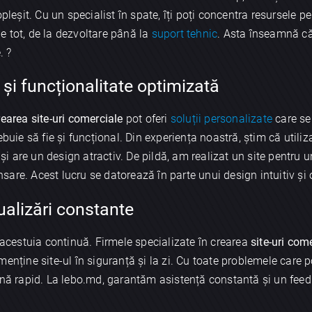
pleșit. Cu un specialist în spate, îți poți concentra resursele pe 
e tot, de la dezvoltare până la
suport tehnic
. Asta înseamnă că
. ?
 și funcționalitate optimizată
rearea site-uri comerciale
pot oferi
soluții personalizate
care se 
buie să fie și funcțional. Din experiența noastră, știm că utiliz
 și are un design atractiv. De pildă, am realizat un site pentru u
are. Acest lucru se datorează în parte unui design intuitiv și 
ualizări constante
a acestuia continuă. Firmele specializate în crearea
site-uri com
enține site-ul în siguranță și la zi. Cu toate problemele care p
ină rapid. La lebo.md, garantăm asistență constantă și un fee