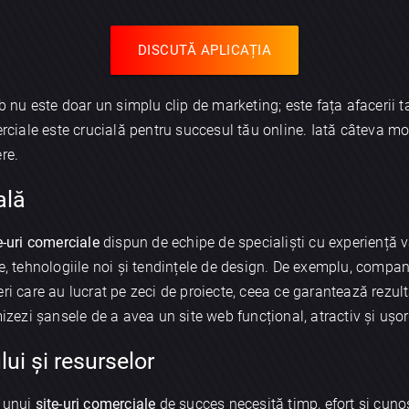
DISCUTĂ APLICAȚIA
eb nu este doar un simplu clip de marketing; este fața afacerii 
ciale este crucială pentru succesul tău online. Iată câteva mot
re.
ală
e-uri comerciale
dispun de echipe de specialiști cu experiență v
ie, tehnologiile noi și tendințele de design. De exemplu, compa
eri care au lucrat pe zeci de proiecte, ceea ce garantează rezu
mizezi șansele de a avea un site web funcțional, atractiv și ușo
ui și resurselor
 unui
site-uri comerciale
de succes necesită timp, efort și cuno