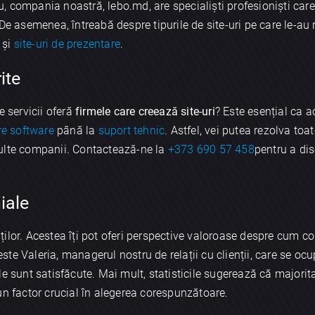
 compania noastră, lebo.md, are specialiști profesioniști care
De asemenea, întreabă despre tipurile de site-uri pe care le-au re
t și
site-uri de prezentare
.
ite
e servicii oferă
firmele care creează site-uri
? Este esențial ca 
re software
până la
suport tehnic
. Astfel, vei putea rezolva toat
ulte companii. Contactează-ne la
+373 690 57 458
pentru a dis
iale
ienților. Acestea îți pot oferi perspective valoroase despre cum 
este Valeria, managerul nostru de relații cu clienții, care se oc
e sunt satisfăcute. Mai mult, statisticile sugerează că majorita
un factor crucial în alegerea corespunzătoare.