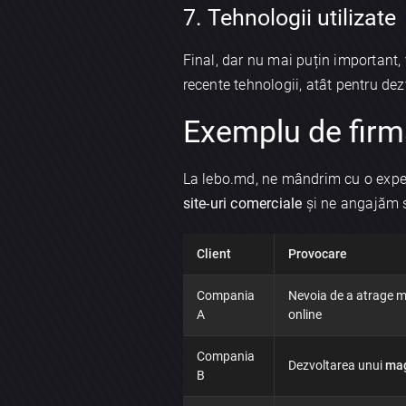
7. Tehnologii utilizate
Final, dar nu mai puțin important, 
recente tehnologii, atât pentru dezv
Exemplu de firm
La lebo.md, ne mândrim cu o experi
site-uri comerciale
și ne angajăm să
Client
Provocare
Compania
Nevoia de a atrage ma
A
online
Compania
Dezvoltarea unui
mag
B