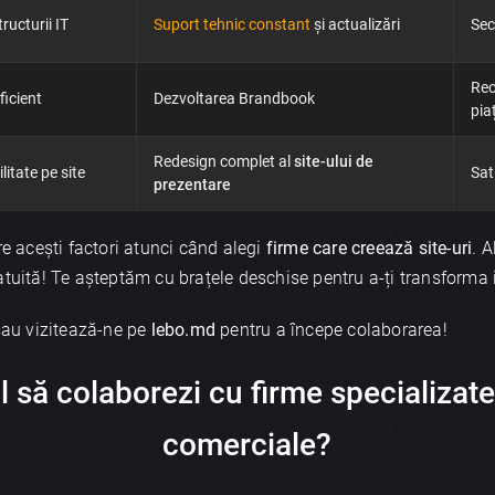
ructurii IT
Suport tehnic constant
și actualizări
Sec
Rec
Trimite
ficient
Dezvoltarea Brandbook
pia
Redesign complet al
site-ului de
itate pe site
Sat
prezentare
re acești factori atunci când alegi
firme care creează site-uri
. A
tuită! Te așteptăm cu brațele deschise pentru a-ți transforma id
sau vizitează-ne pe
lebo.md
pentru a începe colaborarea!
l să colaborezi cu firme specializat
comerciale
?