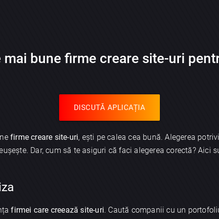
e mai bune
firme creare site-uri
pentr
DISCUTĂ APLICAȚIA
une
firme creare site-uri
, ești pe calea cea bună. Alegerea potriv
eușește. Dar, cum să te asiguri că faci alegerea corectă? Aici 
iza
ența
firmei care creează site-uri
. Caută companii cu un portofoliu