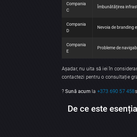
Compania
Îmbunătățirea infrast
C
Compania
Nevoia de branding e
D
Compania
Probleme de navigabil
E
Așadar, nu uita să iei în considera
contactezi pentru o consultație gra
?
Sună acum
la
+373 690 57 458
De ce este esenția