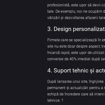
profesionistă, este ușor să devii co
tale. De exemplu, noi ne ocupăm d
vânzări și dezvoltarea afacerii tale
3. Design personalizat
Firmele care se specializează în
c
site nu este doar despre aspect; tre
încarcă rapid, este ușor de utilizat
conversie de 40% imediat după lans
4. Suport tehnic și act
După lansarea unui site, îngrijire
permanent și actualizări pentru a m
echipă de încredere care să interv
tehnice. ?