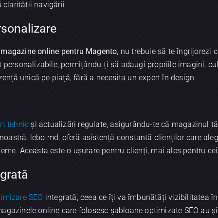
clarității navigării.
rsonalizare
 magazine online pentru Magento
, nu trebuie să te îngrijorezi
 personalizabile, permițându-ți să adaugi propriile imagini, culor
ezență unică pe piață, fără a necesita un expert în design.
i
rt tehnic
și actualizări regulate, asigurându-te că magazinul tă
oastră, lebo.md, oferă asistență constantă clienților care ale
eme. Aceasta este o ușurare pentru clienți, mai ales pentru cei 
egrată
timizare SEO
integrată, ceea ce îți va îmbunătăți vizibilitatea î
magazinele online care folosesc șabloane optimizate SEO au și 