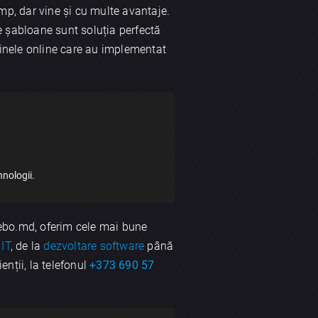
p, dar vine și cu multe avantaje.
te șabloane sunt soluția perfectă
zinele online care au implementat
nologii.
lebo.md, oferim cele mai bune
 IT
, de la
dezvoltare software
până
enții, la telefonul
+373 690 57