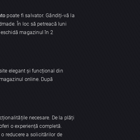
nto
poate fi salvator. Gândiți-vă la
dmade. În loc să petreacă luni
 deschidă magazinul în 2
ite elegant și funcțional din
 magazinul online. După
ționalitățile necesare. De la plăți
 oferi o experiență completă.
o reducere a solicitărilor de