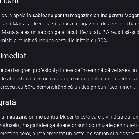
i bani
țios, a apela la
șabloane pentru magazine online pentru Mage
 ar fi Maria, a decis să-și lanseze magazinul de accesorii han
, Maria a ales un șablon gata făcut. Rezultatul? A reușit să-și
sit, a reușit să reducă costurile initale cu 30%.
 imediat
e de designeri profesioniști, ceea ce înseamnă că vei avea un s
t de-al nostru a ales un șablon premium pentru a-și moderniza
crescut cu 50%, demonstrând că un design bun face minuni.
grată
tru magazine online pentru Magento
este că ele vin deja cu func
 produselor, majoritatea șabloanelor sunt optimizate pentru a-ți
lectronicelor, a implementat un astfel de șablon și a observat 