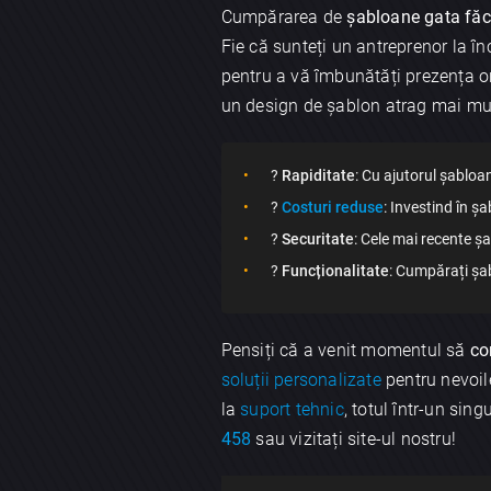
Cumpărarea de
șabloane gata fă
Fie că sunteți un antreprenor la 
pentru a vă îmbunătăți prezența o
un design de șablon atrag mai mulț
?
Rapiditate
: Cu ajutorul șabloa
?
Costuri reduse
: Investind în ș
?️
Securitate
: Cele mai recente ș
?
Funcționalitate
: Cumpărați șa
Pensiți că a venit momentul să
co
soluții personalizate
pentru nevoil
la
suport tehnic
, totul într-un sing
458
sau vizitați site-ul nostru!