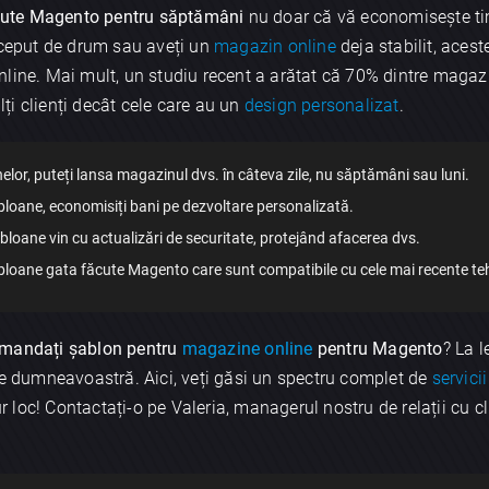
cute Magento pentru săptămâni
nu doar că vă economisește tim
început de drum sau aveți un
magazin online
deja stabilit, aces
nline. Mai mult, un studiu recent a arătat că 70% dintre maga
i clienți decât cele care au un
design personalizat
.
nelor, puteți lansa magazinul dvs. în câteva zile, nu săptămâni sau luni.
abloane, economisiți bani pe dezvoltare personalizată.
abloane vin cu actualizări de securitate, protejând afacerea dvs.
bloane gata făcute Magento care sunt compatibile cu cele mai recente teh
mandați șablon pentru
magazine online
pentru Magento
? La 
e dumneavoastră. Aici, veți găsi un spectru complet de
servicii
ur loc! Contactați-o pe Valeria, managerul nostru de relații cu cli