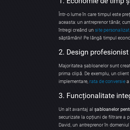
1. Economie de timp ș
Într-o lume în care timpul este pre
aceasta: un antreprenor tânăr, cum
întregi creând un
site personalizat
săptămâni! Pe lângă timpul economi
2. Design profesionist
Majoritatea șabloanelor sunt creat
prima clipă. De exemplu, un clien
implementare,
rata de conversie
a 
3. Funcționalitate inte
Un alt avantaj al
șabloanelor pen
securizate la opțiuni de filtrare a
David, un antreprenor în domeniul e