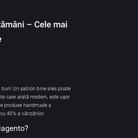
tămâni – Cele mai
e
el bun! Un șablon bine ales poate
ite care arată modern, este ușor
vinde produse handmade a
cu 40% a vânzărilor.
Magento?