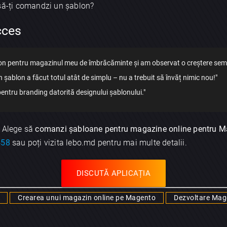
 să-ți comandzi un șablon?
cces
n pentru magazinul meu de îmbrăcăminte și am observat o creștere semnif
n șablon a făcut totul atât de simplu – nu a trebuit să învăț nimic nou!"
 pentru branding datorită designului șablonului."
! Alege să
comanzi șabloane pentru magazine online pentru 
458
sau poți vizita lebo.md pentru mai multe detalii.
DISCUTĂ APLICAȚIA
Crearea unui magazin online pe Magento
Dezvoltare Mag