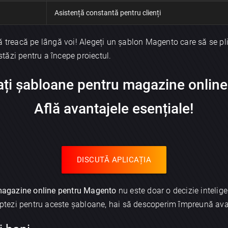
Asistență constantă pentru clienți
ă treacă pe lângă voi! Alegeți un șablon Magento care să se pli
tăzi pentru a începe proiectul.
Trimite
ți șabloane pentru magazine onlin
Află avantajele esențiale!
DISCUTĂ APLICAȚIA
magazine online pentru Magento
nu este doar o decizie inteligen
 optezi pentru aceste șabloane, hai să descoperim împreună avan