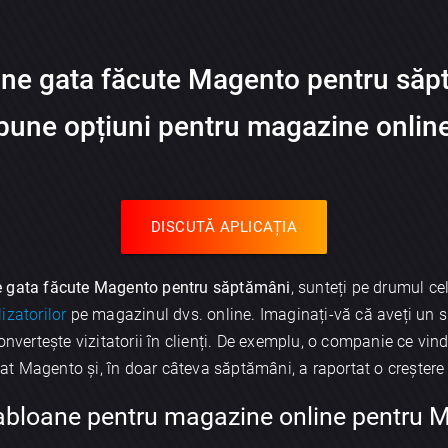
ne gata făcute Magento pentru săp
bune opțiuni pentru magazine onlin
DISCUTĂ APLICAȚIA
 gata făcute Magento pentru săptămâni
, sunteți pe drumul c
lizatorilor
pe magazinul dvs. online. Imaginați-vă că aveți un s
convertește vizitatorii în clienți. De exemplu, o companie ce 
t Magento și, în doar câteva săptămâni, a raportat o creștere 
abloane pentru magazine online pentru 