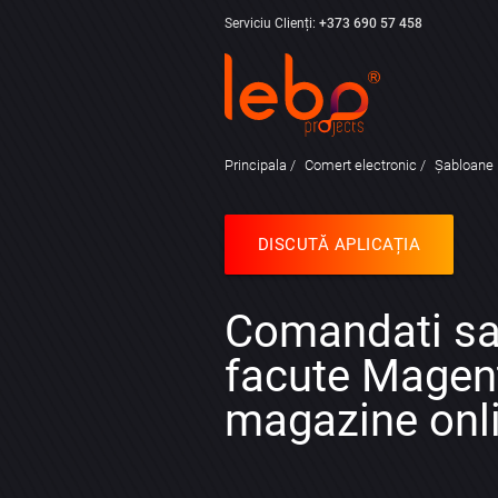
Serviciu Clienți:
+373 690 57 458
Principala
Comert electronic
Șabloane
DISCUTĂ APLICAȚIA
Comandati sa
facute Magen
magazine onl