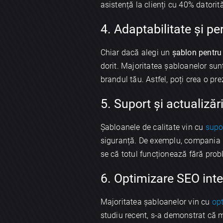
asistență la clienți cu 40% datorită 
4. Adaptabilitate și pe
Chiar dacă alegi un
șablon pentru
dorit. Majoritatea șabloanelor sunt
brandul tău. Astfel, poți crea o pr
5. Suport și actualizăr
Șabloanele de calitate vin cu
supo
siguranță. De exemplu, compania n
se că totul funcționează fără probl
6. Optimizare SEO int
Majoritatea șabloanelor vin cu
op
studiu recent, s-a demonstrat că 