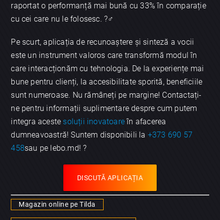
raportat o performanță mai bună cu 33% în comparație
cu cei care nu le folosesc. ?️‍♂️
Pe scurt, aplicația de recunoaștere și sinteză a vocii
este un instrument valoros care transformă modul în
care interacționăm cu tehnologia. De la experiențe mai
bune pentru clienți, la accesibilitate sporită, beneficiile
sunt numeroase. Nu rămâneți pe margine! Contactați-
ne pentru informații suplimentare despre cum putem
integra aceste
soluții inovatoare
în afacerea
dumneavoastră! Suntem disponibili la
+373 690 57
458
sau pe lebo.md! ?
DISCUTĂ APLICAȚIA
Magazin online pe Tilda