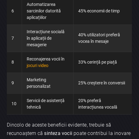
Automatizarea
6
sarcinilor datorită
45% economii de timp
aplicațiilor
Interacțiune socială
40% utilizatori preferă
7
în aplicații de
vocea în mesaje
mesagerie
Reconajerea vocii în
8
33% cerință pe piață
jocuri video
Marketing
9
25% creștere în conversii
personalizat
Servicii de asistență
20% preferă
10
tehnică
interacțiunea vocală
Dincolo de aceste beneficii evidente, trebuie să
recunoaștem că
sinteza vocii
poate contribui la inovare