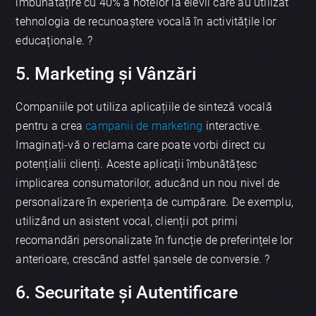
îmbunătățire cu 40% a notelor la elevii care au utilizat
tehnologia de recunoaștere vocală în activitățile lor
educaționale. ?
5. Marketing și Vânzări
Companiile pot utiliza aplicațiile de sinteză vocală
pentru a crea
campanii de marketing
interactive.
Imaginați-vă o reclama care poate vorbi direct cu
potențialii clienți. Aceste aplicații îmbunătățesc
implicarea consumatorilor, aducând un nou nivel de
personalizare în experiența de cumpărare. De exemplu,
utilizând un asistent vocal, clienții pot primi
recomandări personalizate în funcție de preferințele lor
anterioare, crescând astfel șansele de conversie. ?
6. Securitate și Autentificare