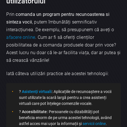
utilizatorului
Prin
comanda un program pentru recunoasterea si
sinteza vocii
, putem îmbunătăți semnificativ
interacțiunea. De exemplu, să presupunem că aveți o
afacere online
. Cum ar fi să oferiți clienților
posibilitatea de a comanda produsele doar prin voce?
Acest lucru nu doar că le-ar facilita viața, dar ar putea și
să crească vânzările!
Iată câteva utilizări practice ale acestei tehnologii:
?️
Asistenți virtuali
:
Aplicațiile de recunoaștere a vocii
sunt utilizate la scară largă pentru a crea asistenți
virtuali care pot înțelege comenzile vocale.
?
Accesibilitate:
Persoanele cu dizabilități pot
beneficia enorm de pe urma acestei tehnologii, având
astfel acces mai ușor la informații și
servicii online
.