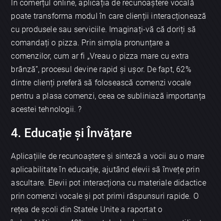
În comerțul online, aplicația de recunoaștere vocală
poate transforma modul în care clienții interacționează
cu produsele sau serviciile. Imaginați-vă că doriți să
comandați o pizza. Prin simpla pronunțare a
comenzilor, cum ar fi „Vreau o pizza mare cu extra
brânză”, procesul devine rapid și ușor. De fapt, 62%
dintre clienți preferă să folosească comenzi vocale
pentru a plasa comenzi, ceea ce subliniază importanța
acestei tehnologii. ?
4. Educație și Învățare
Aplicațiile de recunoaștere și sinteză a vocii au o mare
aplicabilitate în educație, ajutând elevii să învețe prin
ascultare. Elevii pot interacționa cu materiale didactice
prin comenzi vocale și pot primi răspunsuri rapide. O
rețea de școli din Statele Unite a raportat o