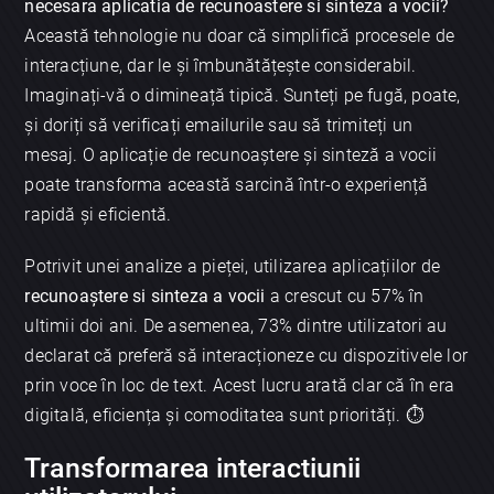
necesara aplicatia de recunoastere si sinteza a vocii?
Această tehnologie nu doar că simplifică procesele de
interacțiune, dar le și îmbunătățește considerabil.
Imaginați-vă o dimineață tipică. Sunteți pe fugă, poate,
și doriți să verificați emailurile sau să trimiteți un
mesaj. O aplicație de recunoaștere și sinteză a vocii
poate transforma această sarcină într-o experiență
rapidă și eficientă.
Potrivit unei analize a pieței, utilizarea aplicațiilor de
recunoaștere si sinteza a vocii
a crescut cu 57% în
ultimii doi ani. De asemenea, 73% dintre utilizatori au
declarat că preferă să interacționeze cu dispozitivele lor
prin voce în loc de text. Acest lucru arată clar că în era
digitală, eficiența și comoditatea sunt priorități. ⏱️
Transformarea interactiunii