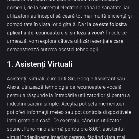
domenii, de la comerțul electronic până la sănătate, iar
utilizatorii au început să ceară tot mai multă eficiență și
comoditate în viața lor digitală. Dar
la ce este folosita
aplicatia de recunoastere si sinteza a vocii?
În cele ce
urmează, vom explora câteva utilizări esențiale care
demonstrează puterea acestei tehnologii.
1. Asistenți Virtuali
Asistenții virtuali, cum ar fi Siri, Google Assistant sau
Alexa, utilizează tehnologia de recunoaștere vocală
pentru a răspunde la întrebările utilizatorilor și pentru a
îndeplini sarcini simple. Aceștia pot seta mementouri,
pot oferi informații meteo sau pot controla dispozitivele
inteligente din casă. De exemplu, când un utilizator
spune „Pune-mi o alarmă pentru ora 8:00”, asistentul
virtual îndeplinește imediat cererea, făcând viața mai