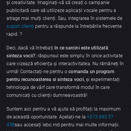
și creativitate. Imaginați-vă să creați o campanie
publicitară care să utilizeze aplicații vocale pentru a
atrage mai mulți clienți. Sau, integrarea în sistemele de
suport clienți
pentru a răspunde la întrebările frecvente
rapid. ?️
Deci, dacă vă întrebați
în ce sarcini este utilizată
sinteza vocii?
, răspunsul este simplu: în orice activitate
care vizează eficiența și interactivitatea. Nu rămâneți în
×
urmă! Contactați-ne pentru o
comanda un program
Discută aplicația
pentru recunoasterea si sinteza vocii
, și experimentați
tehnologia de vârf care transformă modul în care
comunicați cu clienții dumneavoastră!
Suntem aici pentru a vă ajuta să profitați la maximum
de această oportunitate. Apelați-ne la
+373 690 57
458
sau accesați lebo.md pentru mai multe informații.
Trimite