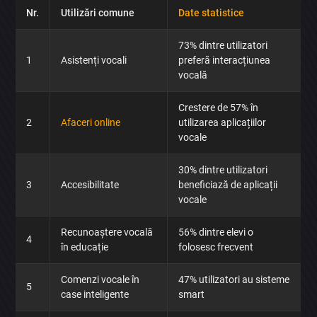
Nr.
Utilizări comune
Date statistice
73% dintre utilizatori
1
Asistenți vocali
preferă interacțiunea
vocală
Crestere de 57% în
2
Afaceri online
utilizarea aplicațiilor
vocale
30% dintre utilizatori
3
Accesibilitate
beneficiază de aplicații
vocale
Recunoaștere vocală
56% dintre elevi o
4
în educație
folosesc frecvent
Comenzi vocale în
47% utilizatori au sisteme
5
case inteligente
smart