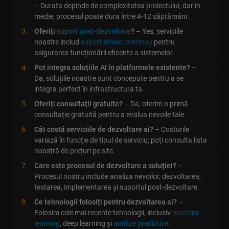
– Durata depinde de complexitatea proiectului, dar în
medie, procesul poate dura între 4-12 săptămâni.
Oferiți
suport post-dezvoltare
?
– Yes, serviciile
noastre includ
suport tehnic continuu
pentru
asigurarea funcționării eficente a sistemelor.
Pot integra soluțiile AI în platformele existente?
–
Da, soluțiile noastre sunt concepute pentru a se
integra perfect în infrastructura ta.
Oferiți consultații gratuite?
– Da, oferim o primă
consultație gratuită pentru a evalua nevoile tale.
Cât costă serviciile de dezvoltare ai?
– Costurile
variază în funcție de tipul de serviciu; poți consulta lista
noastră de prețuri pe site.
Care este procesul de dezvoltare a soluției?
–
Procesul nostru include analiza nevoilor, dezvoltarea,
testarea, implementarea și suportul post-dezvoltare.
Ce tehnologii folosiți pentru dezvoltarea ai?
–
Folosim cele mai recente tehnologii, inclusiv
machine
learning
, deep learning și
analize predictive
.