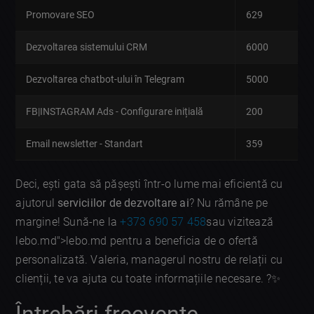
Promovare SEO
629
Dezvoltarea sistemului CRM
6000
Dezvoltarea chatbot-ului în Telegram
5000
FB|INSTAGRAM Ads - Configurare inițială
200
Email newsletter - Standart
359
Deci, ești gata să pășești într-o lume mai eficientă cu
ajutorul
serviciilor de dezvoltare ai
? Nu rămâne pe
margine! Sună-ne la
+373 690 57 458
sau vizitează
lebo.md">lebo.md pentru a beneficia de o ofertă
personalizată. Valeria, managerul nostru de relații cu
clienții, te va ajuta cu toate informațiile necesare. ?✨
Întrebări frecvente