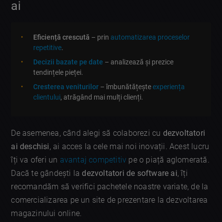
ai
Eficiență crescută
– prin
automatizarea proceselor
repetitive
.
Decizii bazate pe date
– analizează și prezice
tendințele pieței.
Cresterea veniturilor
– îmbunătățește
experiența
clientului
, atrăgând mai mulți clienți.
De asemenea, când alegi să colaborezi cu
dezvoltatori
ai deschisi
, ai acces la cele mai noi inovații. Acest lucru
îți va oferi un
avantaj competitiv
pe o piață aglomerată.
Dacă te gândești la
dezvoltatori de software ai
, îți
recomandăm să verifici pachetele noastre variate, de la
comercializarea pe un site de prezentare la dezvoltarea
magazinului online.