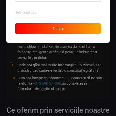
de implementare depinde de complexitatea proiectului,
dar de obicei durează între câteva săptămâni și câteva
luni.
Pot să integrez AI în sistemele existente?
– Da,
soluțiile noastre sunt personalizate pentru a se integra
Trimite
perfect în infrastructura actuală a afacerii tale.
Cine sunt
dezvoltatorii de software
ai?
– Acestea
sunt echipe specializate în crearea de soluții care
folosesc inteligența artificială pentru a îmbunătăți
serviciile clientului.
Unde pot găsi mai multe informații?
– Vizitează site-
ul nostru sau sună-ne pentru o consultație gratuită.
Cum pot începe colaborarea?
– Contactează-ne prin
telefon la
+373 690 57 458
sau completează
formularul de pe site-ul nostru.
Ce oferim prin serviciile noastre