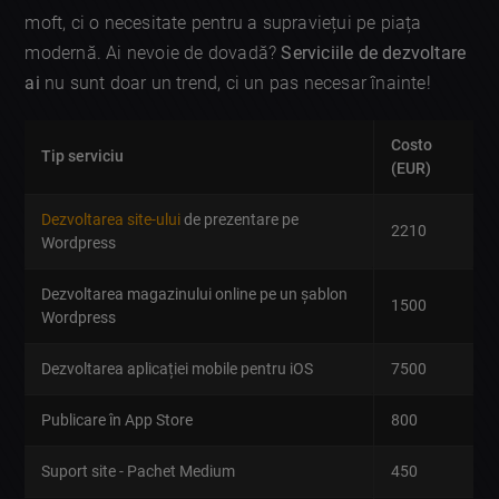
moft, ci o necesitate pentru a supraviețui pe piața
modernă. Ai nevoie de dovadă?
Serviciile de dezvoltare
ai
nu sunt doar un trend, ci un pas necesar înainte!
Costo
Tip serviciu
(EUR)
Dezvoltarea site-ului
de prezentare pe
2210
Wordpress
Dezvoltarea magazinului online pe un șablon
1500
Wordpress
Dezvoltarea aplicației mobile pentru iOS
7500
Publicare în App Store
800
Suport site - Pachet Medium
450