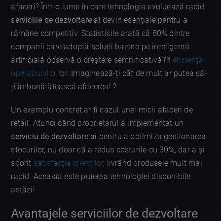
afaceri? Într-o lume în care tehnologia evoluează rapid,
serviciile de dezvoltare ai
devin esențiale pentru a
rămâne competitiv. Statisticile arată că 80% dintre
companii care adoptă soluții bazate pe inteligență
artificială observă o creștere semnificativă în
eficiența
operațiunilor
lor. Imaginează-ți cât de mult ar putea să-
ți îmbunătățească afacerea! ?
Un exemplu concret ar fi cazul unei micii afaceri de
retail. Atunci când proprietarul a implementat un
serviciu de dezvoltare ai
pentru a optimiza gestionarea
stocurilor, nu doar că a redus costurile cu 30%, dar a și
sporit
satisfacția clienților
, livrând produsele mult mai
rapid. Aceasta este puterea tehnologiei disponibile
astăzi!
Avantajele serviciilor de dezvoltare