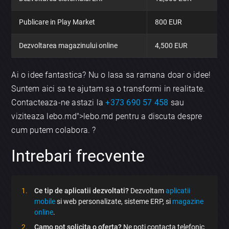
Publicare in Play Market
800 EUR
Dezvoltarea magazinului online
4,500 EUR
Ai o idee fantastica? Nu o lasa sa ramana doar o idee!
Suntem aici sa te ajutam sa o transformi in realitate.
Contacteaza-ne astazi la
+373 690 57 458
sau
viziteaza lebo.md">lebo.md pentru a discuta despre
cum putem colabora. ?
Intrebari frecvente
Ce tip de aplicatii dezvoltati?
Dezvoltam
aplicatii
mobile
si web personalizate, sisteme ERP, si
magazine
online
.
Camo pot solicita o oferta?
Ne poti contacta telefonic