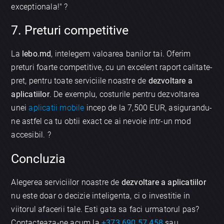
exceptionala!" ?
7. Preturi competitive
La
lebo.md
, intelegem valoarea banilor tai. Oferim
preturi foarte competitive, cu un excelent raport calitate-
pret, pentru toate serviciile noastre de
dezvoltare a
aplicatiilor
. De exemplu, costurile pentru dezvoltarea
unei
aplicatii mobile
incep de la 7,500 EUR, asigurandu-
ne astfel ca tu obtii exact ce ai nevoie intr-un mod
accesibil. ?
Concluzia
Alegerea serviciilor noastre de
dezvoltare a aplicatiilor
nu este doar o decizie inteligenta, ci o investitie in
viitorul afacerii tale. Esti gata sa faci urmatorul pas?
Contacteaza-ne acum la
+373 690 57 458
sau