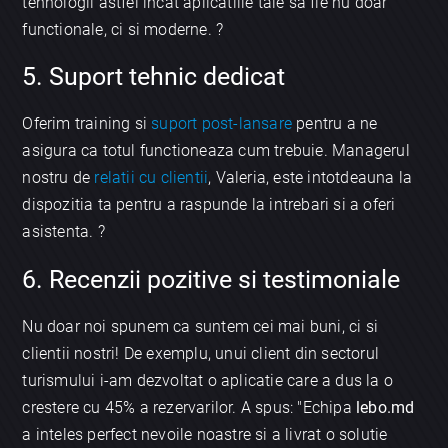
tehnologii astfel incat aplicatiile tale sa fie nu doar
functionale, ci si moderne. ?
5. Suport tehnic dedicat
Oferim training si
suport post-lansare
pentru a ne
asigura ca totul functioneaza cum trebuie. Managerul
nostru de
relatii cu clientii
, Valeria, este intotdeauna la
dispozitia ta pentru a raspunde la intrebari si a oferi
asistenta. ?
6. Recenzii pozitive si testimoniale
Nu doar noi spunem ca suntem cei mai buni, ci si
clientii nostri! De exemplu, unui client din sectorul
turismului i-am dezvoltat o aplicatie care a dus la o
crestere cu 45% a rezervarilor. A spus: "Echipa
lebo.md
a inteles perfect nevoile noastre si a livrat o solutie