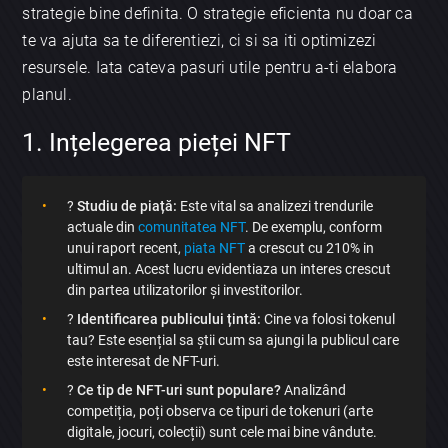
strategie bine definita. O strategie eficienta nu doar ca
te va ajuta sa te diferentiezi, ci si sa iti optimizezi
resursele. Iata cateva pasuri utile pentru a-ti elabora
planul.
1. Ințelegerea pieței NFT
?
Studiu de piață:
Este vital sa analizezi trendurile
actuale din
comunitatea NFT
. De exemplu, conform
unui raport recent,
piata NFT
a crescut cu 210% in
ultimul an. Acest lucru evidentiaza un interes crescut
din partea utilizatorilor și investitorilor.
?
Identificarea publicului țintă:
Cine va folosi tokenul
tau? Este esențial sa știi cum sa ajungi la publicul care
este interesat de NFT-uri.
?
Ce tip de NFT-uri sunt populare?
Analizând
competiția, poți observa ce tipuri de tokenuri (arte
digitale, jocuri, colecții) sunt cele mai bine vândute.