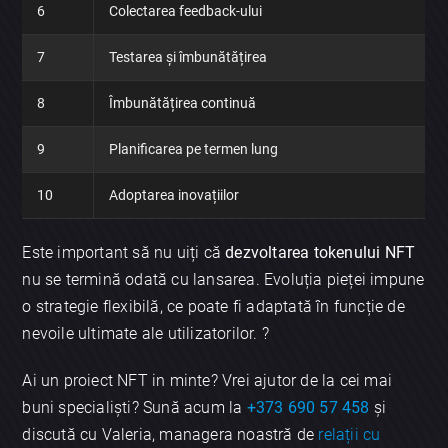
6
Colectarea feedback-ului
7
Testarea și îmbunătățirea
8
Îmbunătățirea continuă
9
Planificarea pe termen lung
×
10
Adoptarea inovațiilor
Discută aplicația
Este important să nu uiți că
dezvoltarea tokenului NFT
nu se termină odată cu lansarea. Evoluția pieței impune
o strategie flexibilă, ce poate fi adaptată în funcție de
nevoile ultimate ale utilizatorilor. ?
Ai un proiect NFT in minte? Vrei ajutor de la cei mai
Trimite
buni specialiști? Sună acum la
+373 690 57 458
și
discută cu Valeria, managera noastră de
relații cu