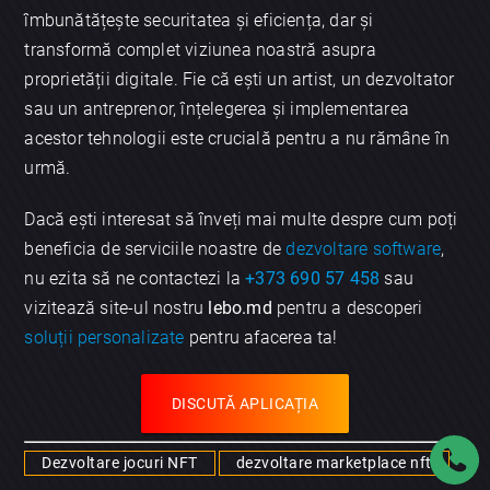
îmbunătățește securitatea și eficiența, dar și
transformă complet viziunea noastră asupra
proprietății digitale. Fie că ești un artist, un dezvoltator
sau un antreprenor, înțelegerea și implementarea
acestor tehnologii este crucială pentru a nu rămâne în
urmă.
Dacă ești interesat să înveți mai multe despre cum poți
beneficia de serviciile noastre de
dezvoltare software
,
nu ezita să ne contactezi la
+373 690 57 458
sau
vizitează site-ul nostru
lebo.md
pentru a descoperi
soluții personalizate
pentru afacerea ta!
DISCUTĂ APLICAȚIA
Dezvoltare jocuri NFT
dezvoltare marketplace nft