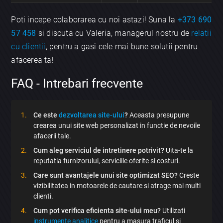
Poti incepe colaborarea cu noi astazi! Suna la
+373 690
57 458
si discuta cu Valeria, managerul nostru de
relatii
cu clientii
, pentru a gasi cele mai bune solutii pentru
afacerea ta!
FAQ - Intrebari frecvente
×
Discută aplicația
Ce este
dezvoltarea site-ului
?
Aceasta presupune
crearea unui site web personalizat in functie de nevoile
afacerii tale.
Cum aleg serviciul de intretinere potrivit?
Uita-te la
reputatia furnizorului, serviciile oferite si costuri.
Care sunt avantajele unui site optimizat SEO?
Creste
vizibilitatea in motoarele de cautare si atrage mai multi
clienti.
Trimite
Cum pot verifica eficienta site-ului meu?
Utilizati
instrumente analitice
pentru a masura traficul si