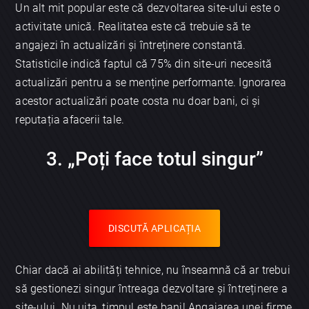
Un alt mit popular este că dezvoltarea site-ului este o
activitate unică. Realitatea este că trebuie să te
angajezi în actualizări și întreținere constantă.
Statisticile indică faptul că 75% din site-uri necesită
actualizări pentru a se menține performante. Ignorarea
acestor actualizări poate costa nu doar bani, ci și
reputația afacerii tale.
3. „Poți face totul singur”
DISCUTĂ APLICAȚIA
Chiar dacă ai abilități tehnice, nu înseamnă că ar trebui
să gestionezi singur întreaga dezvoltare și întreținere a
site-ului. Nu uita, timpul este bani! Angajarea unei firme