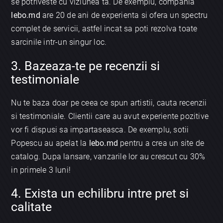
se potriveste cu viziunea ta. De exemplu, compania
lebo.md
are 20 de ani de experienta si ofera un spectru
complet de servicii, astfel incat sa poti rezolva toate
sarcinile intr-un singur loc.
3. Bazeaza-te pe recenzii si
testimoniale
Nu te baza doar pe ceea ce spun artistii, cauta recenzii
si testimoniale. Clientii care au avut experiente pozitive
vor fi dispusi sa impartaseasca. De exemplu, sotii
Popescu au apelat la
lebo.md
pentru a crea un site de
catalog. Dupa lansare, vanzarile lor au crescut cu 30%
in primele 3 luni!
4. Exista un echilibru intre pret si
calitate