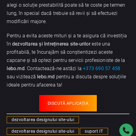
alegi o soluție prestabilită poate să te coste pe termen
lung, în special dacă trebuie să revii și să efectuezi
modificări majore.
Pentru a evita aceste mituri și a te asigura că investiția
în
dezvoltarea și întreținerea site-urilor
este una
profitabilă, te încurajăm să conștientizezi aceste
capcane și să optezi pentru servicii profesioniste de la
lebo.md
. Contactează-ne astăzi la
+373 690 57 458
sau vizitează
lebo.md
pentru a discuta despre soluțiile
ideale pentru afacerea ta!
DISCUTĂ APLICAȚIA
dezvoltarea designului site-ului
dezvoltarea designului site-ului
suport IT