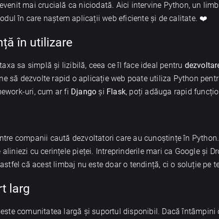
 devenit mai crucială ca niciodată. Aici intervine Python, un li
dul în care naștem aplicații web eficiente și de calitate. ❤️
nță în utilizare
xa sa simplă și lizibilă, ceea ce îl face ideal pentru
dezvoltar
ne să dezvolte rapid o aplicație web poate utiliza Python pent
mework-uri, cum ar fi
Django
și
Flask
, poți adăuga rapid funcțio
 dintre companii caută dezvoltatori care au cunoștințe în Pyth
te aliniezi cu cerințele pieței. Intreprinderile mari ca Google și
tfel că acest limbaj nu este doar o tendință, ci o soluție pe t
t larg
n este comunitatea largă și suportul disponibil. Dacă întâmpini