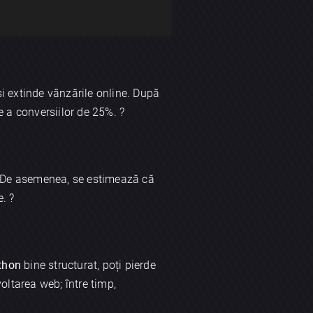
-și extinde vânzările online. După
e a conversiilor de 25%. ?
le. De asemenea, se estimează că
. ?
thon
bine structurat, poți pierde
oltarea web; între timp,