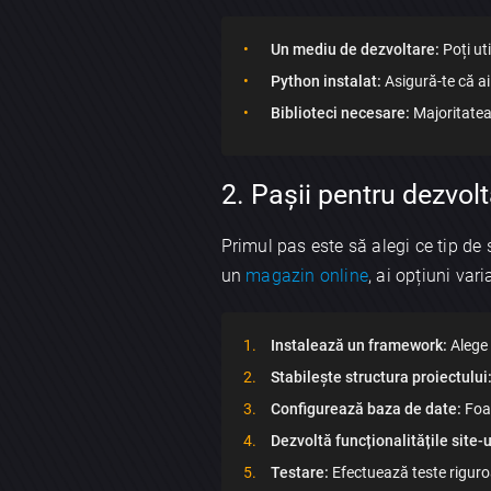
Un mediu de dezvoltare:
Poți uti
Python instalat:
Asigură-te că ai
Biblioteci necesare:
Majoritatea
2. Pașii pentru dezvol
Primul pas este să alegi ce tip de 
un
magazin online
, ai opțiuni vari
Instalează un framework:
Alege
Stabilește structura proiectului
Configurează baza de date:
Foar
Dezvoltă funcționalitățile site-u
Testare:
Efectuează teste riguroa