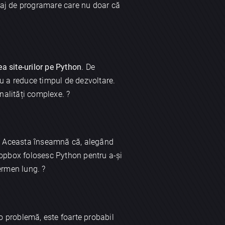
mbaj de programare care nu doar că
ea site-urilor pe Python
. De
ru a reduce timpul de dezvoltare.
nalități complexe. ?️
on. Aceasta înseamnă că, alegând
 Dropbox folosesc Python pentru a-și
ermen lung. ?
 o problemă, este foarte probabil