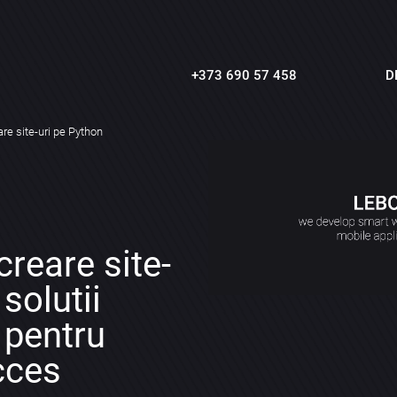
+373 690 57 458
D
re site-uri pe Python
creare site-
solutii
 pentru
cces