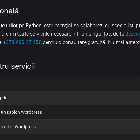
ională
ite-urilor pe Python
, este esențial să colaborezi cu specialiști 
oferim toate serviciile necesare într-un singur loc, de la
dezvol
la
+373 690 57 458
pentru o consultare gratuită. Nu mai aștepta,
ru servicii
priu
×
Discută aplicația
e un șablon Wordpress
n șablon Wordpress