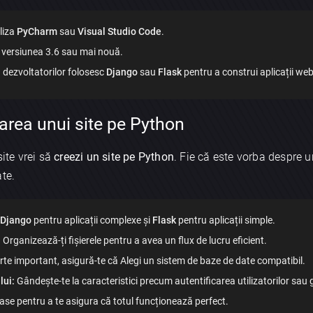
liza
PyCharm
sau
Visual Studio Code
.
 versiunea 3.6 sau mai nouă.
 dezvoltatorilor folosesc
Django
sau
Flask
pentru a construi aplicații web
tarea unui site pe Python
site vrei să
creezi un site pe Python
. Fie că este vorba despre 
ate.
Django
pentru aplicații complexe și
Flask
pentru aplicații simple.
:
Organizează-ți fișierele pentru a avea un flux de lucru eficient.
te important, asigură-te că Alegi un sistem de baze de date compatibil.
lui:
Gândește-te la caracteristici precum autentificarea utilizatorilor sau
se pentru a te asigura că totul funcționează perfect.