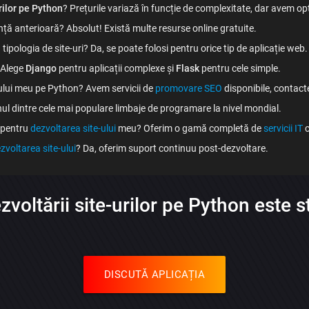
rilor pe Python
? Prețurile variază în funcție de complexitate, dar avem opț
ță anterioară? Absolut! Există multe resurse online gratuite.
tipologia de site-uri? Da, se poate folosi pentru orice tip de aplicație web.
 Alege
Django
pentru aplicații complexe și
Flask
pentru cele simple.
ului meu pe Python? Avem servicii de
promovare SEO
disponibile, contact
ul dintre cele mai populare limbaje de programare la nivel mondial.
 pentru
dezvoltarea site-ului
meu? Oferim o gamă completă de
servicii IT
c
zvoltarea site-ului
? Da, oferim suport continuu post-dezvoltare.
voltării site-urilor pe Python este 
DISCUTĂ APLICAȚIA