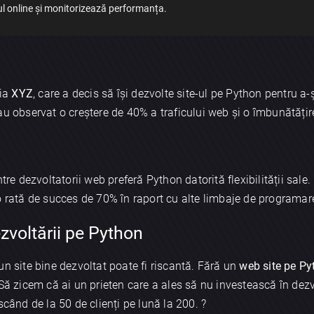
-ul online și monitorizează performanța.
nia
XYZ
, care a decis să își dezvolte site-ul pe Python pentru a
au observat o creștere de 40% a traficului web și o îmbunătățir
ntre dezvoltatorii web preferă Python datorită flexibilității sa
o rată de succes de 70% în raport cu alte limbaje de programare
ezvoltării pe Python
un site bine dezvoltat poate fi riscantă. Fără un
web site pe Py
 Să zicem că ai un prieten care a ales să nu investească în dezv
scând de la 50 de clienți pe lună la 200. ?