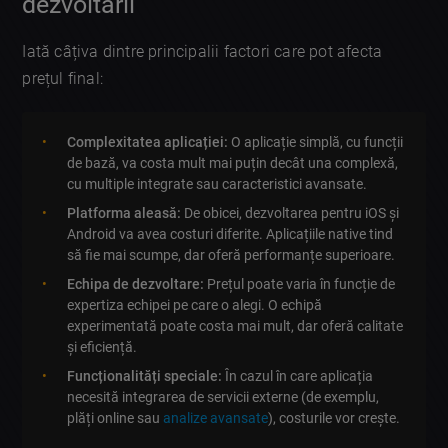
dezvoltării
Iată câțiva dintre principalii factori care pot afecta
prețul final:
Complexitatea aplicației:
O aplicație simplă, cu funcții
de bază, va costa mult mai puțin decât una complexă,
cu multiple integrate sau caracteristici avansate.
Platforma aleasă:
De obicei, dezvoltarea pentru iOS și
Android va avea costuri diferite. Aplicațiile native tind
să fie mai scumpe, dar oferă performanțe superioare.
Echipa de dezvoltare:
Prețul poate varia în funcție de
expertiza echipei pe care o alegi. O echipă
experimentată poate costa mai mult, dar oferă calitate
și eficiență.
Funcționalități speciale:
În cazul în care aplicația
necesită integrarea de servicii externe (de exemplu,
plăți online sau
analize avansate
), costurile vor crește.