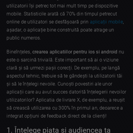
utilizatorii își petrec tot mai mult timp pe dispozitive
mobile. Statisticile arată că 70% din timpul petrecut
online de utilizatori se desfășoară prin
aplicații mobile
,
așadar, o aplicație bine construită poate atrage un
public numeros.
Bineînțeles,
crearea aplicatiilor pentru ios si android
nu
este o sarcină trivială. Este important să ai o viziune
clară și să urmezi pașii corecți. De exemplu, pe langă
aspectul tehnic, trebuie să te gândești la utilizatorii tăi
și să le înțelegi nevoile. Cunoști povestiri ale unor
aplicații care au avut succes datorită înțelegerii nevoilor
utilizatorilor? Aplicatia de livrare X, de exemplu, a reușit
să crească utilizarea cu 300% în primul an, deoarece a
integrat opțiuni de feedback direct de la clienți!
1. Înțelege piața și audiencea ta