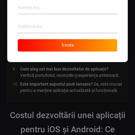
Care sunt cele mai populare platforme pentru
aplicații?
iOS și Android sunt cele mai utilizate.
Cum îmi pot promova aplicația?
Utilizând
marketing
digital
, rețele sociale și SEO.
Ce rol joacă feedback-ul utilizatorilor?
Este esențial
pentru îmbunătățirea aplicației și păstrarea interesului.
Trimite
Care sunt caracteristicile esențiale ale unei
aplicații?
Ușurința de utilizare, viteză și opțiuni de
personalizare.
Cum aleg cel mai bun dezvoltator de aplicații?
Verifică portofoliul, recenziile și experiența anterioară.
Este important suportul post-lansare?
Da, este crucial
pentru a menține aplicația actualizată și funcțională.
Costul dezvoltării unei aplicații
pentru iOS și Android: Ce