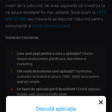
noștri de la Lebo.md, vei avea siguranța că investiția ta
va aduce rezultate! Nu mai aștepta! Sună acum la
+373
690 57 458
sau înscrie-te pe lebo.md">lebo.md pentru
consultanță și
soluții personalizate
!
Întrebări frecvente:
Care sunt pașii pentru a crea o aplicație?
Citește
despre studiul pieței, planificare, dezvoltare și
marketing.
Cât costă dezvoltarea unei aplicații?
Varietatea
costurilor se învârte în jurul a 7500 - 8000 euro pentru
aplicații simple.
Ce tipuri de aplicații pot fi dezvoltate?
Există aplicații
mobile, web, jocuri și multe altele.
×
Cât durează să dezvolt o aplicație?
Depinde de
complexitate, dar în medie 3-6 luni.
Discută aplicația