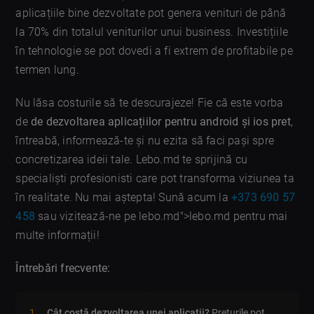
aplicațiile bine dezvoltate pot genera venituri de până
la 70% din totalul veniturilor unui business. Investițiile
în tehnologie se pot dovedi a fi extrem de profitabile pe
termen lung.
Nu lăsa costurile să te descurajeze! Fie că este vorba
de
de dezvoltarea aplicațiilor pentru android și ios pret
,
întreabă, informează-te și nu ezita să faci pași spre
concretizarea ideii tale. Lebo.md te sprijină cu
specialiști profesionisti care pot transforma viziunea ta
în realitate. Nu mai aștepta! Sună acum la
+373 690 57
458
sau vizitează-ne pe lebo.md">lebo.md pentru mai
multe informații!
Întrebări frecvente:
Cât costă dezvoltarea unei aplicații?
Prețurile pot