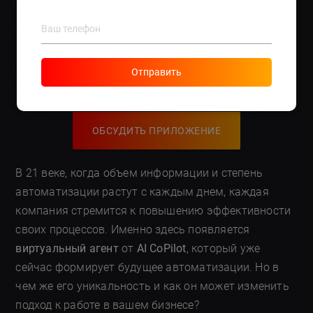
автоматизации и повышения
эффективности?
Отправить
ОБСУДИТЬ ПРИЛОЖЕНИЕ
В 21 веке, когда объем информации и степень
автоматизации растут с каждым днем, каждая
компания стремится к повышению эффективности
своих процессов. Именно здесь появляется
виртуальный агент
от
AI CoPilot
, который уже
сейчас формирует будущее автоматизации. Но в
чем же его уникальность и как он может изменить
подход к работе в вашем бизнесе?