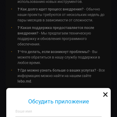
использованию новых инструментов.
❓
Как долго идет процесс внедрения?
- Обычно
наши проекты требуются от нескольких недель до
пары месяцев в зависимости от сложности.
❓
Какая поддержка предоставляется после
внедрения?
- Мы предлагаем техническую
поддержку и обновления программного
обеспечения.
❓
Что делать, если возникнут проблемы?
- Вы
можете обратиться в нашу службу поддержки в
любое время.
❓
Где можно узнать больше о ваших услугах?
- Все
информацию можно найти на нашем сайте
lebo.md
.
×
Обсудить приложение
Почему виртуальный агент от
AI CoPilot — это будущее