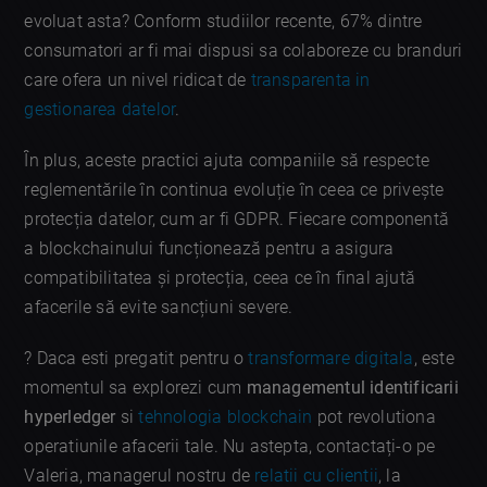
evoluat asta? Conform studiilor recente, 67% dintre
consumatori ar fi mai dispusi sa colaboreze cu branduri
care ofera un nivel ridicat de
transparenta in
gestionarea datelor
.
În plus, aceste practici ajuta companiile să respecte
reglementările în continua evoluție în ceea ce privește
protecția datelor, cum ar fi GDPR. Fiecare componentă
a blockchainului funcționează pentru a asigura
compatibilitatea și protecția, ceea ce în final ajută
afacerile să evite sancțiuni severe.
? Daca esti pregatit pentru o
transformare digitala
, este
momentul sa explorezi cum
managementul identificarii
hyperledger
si
tehnologia blockchain
pot revolutiona
operatiunile afacerii tale. Nu astepta, contactați-o pe
Valeria, managerul nostru de
relatii cu clientii
, la