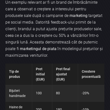
Un exemplu relevant ar fi un brand de îmbrăcăminte
care a observat o creștere a interesului pentru
produsele sale după o campanie de
marketing
targetat
pe social media. Datorită feedback-ului primit de la
clienți, brandul a putut ajusta prețurile produselor sale,
ceea ce a dus la o creștere cu 50% a vânzărilor într-o
singură lună. Aceasta demonstrează cât de puternic
poate fi
marketingul de piata
în modelingul prețurilor și
maximizarea veniturilor.
Pret
Pret final
Tip de
Crestere
initial
ajustat
produs
procentuală
(EUR)
(EUR)
Bijuteri
100
80
-20%
handmade
Haine de
200
180
-10%