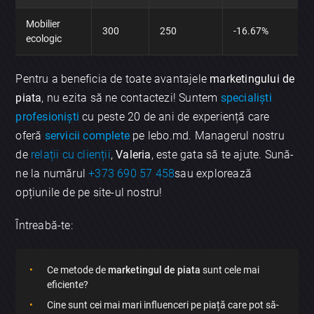
Mobilier
300
250
-16.67%
ecologic
Pentru a beneficia de toate avantajele
marketingului de
piata
, nu ezita să ne contactezi! Suntem
specialiști
profesioniști
cu peste 20 de ani de experiență care
oferă
servicii complete
pe lebo.md. Managerul nostru
de
relații cu clienții
,
Valeria
, este gata să te ajute. Sună-
ne la numărul
+373 690 57 458
sau explorează
opțiunile de pe site-ul nostru!
Întreabă-te:
Ce metode de
marketingul de piata
sunt cele mai
eficiente?
Cine sunt cei mai mari influenceri pe piață care pot să-