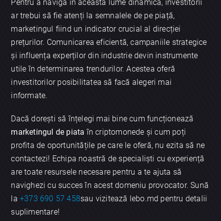
Pentru a naviga în această lume dinamică, investitorii
ar trebui să fie atenți la semnalele de pe piață,
marketingul fiind un indicator crucial al direcției
prețurilor. Comunicarea eficientă, campaniile strategice
și influența experților din industrie devin instrumente
utile în determinarea trendurilor. Acestea oferă
investitorilor posibilitatea să facă alegeri mai
informate.
Dacă dorești să înțelegi mai bine cum funcționează
marketingul de piata
în criptomonede și cum poți
profita de oportunitățile pe care le oferă, nu ezita să ne
contactezi! Echipa noastră de specialiști cu experiență
are toate resursele necesare pentru a te ajuta să
navighezi cu succes în acest domeniu provocator. Sună
la
+373 690 57 458
sau vizitează lebo.md pentru detalii
suplimentare!