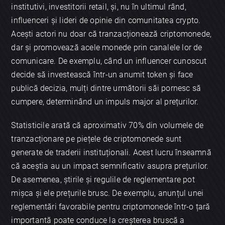
institutivi, investitorii retail, și, nu în ultimul rând,
influenceri și lideri de opinie din comunitatea crypto.
Acești actori nu doar că tranzacționează criptomonede,
dar și promovează acele monede prin canalele lor de
comunicare. De exemplu, când un influencer cunoscut
decide să investească într-un anumit token și face
publică decizia, mulți dintre următorii săi pornesc să
cumpere, determinând un impuls major al prețurilor.
Statisticile arată că aproximativ 70% din volumele de
tranzacționare pe piețele de criptomonede sunt
generate de traderii instituționali. Acest lucru înseamnă
că aceștia au un impact semnificativ asupra prețurilor.
De asemenea, știrile și regulile de reglementare pot
mișca și ele prețurile brusc. De exemplu, anunțul unei
reglementări favorabile pentru criptomonede într-o țară
importantă poate conduce la creșterea bruscă a