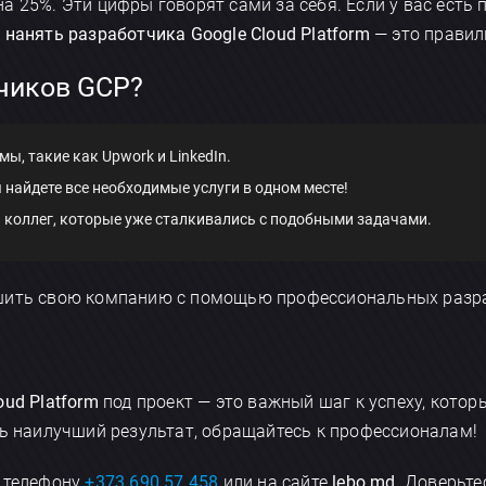
 25%. Эти цифры говорят сами за себя. Если у вас есть 
,
нанять разработчика Google Cloud Platform
— это правил
тчиков GCP?
, такие как Upwork и LinkedIn.
 найдете все необходимые услуги в одном месте!
и коллег, которые уже сталкивались с подобными задачами.
чшить свою компанию с помощью профессиональных разр
×
Обсудить приложение
oud Platform
под проект — это важный шаг к успеху, котор
ть наилучший результат, обращайтесь к профессионалам!
о телефону
+373 690 57 458
или на сайте
lebo.md
. Доверьте