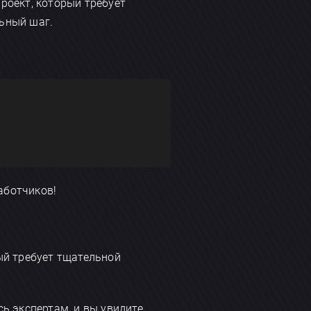
проект, который требует
ьный шаг.
аботчиков!
ый требует тщательной
сь экспертам, и вы увидите