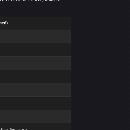
лей)
0% от бюджета