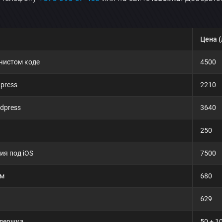
Цена (
Отправить
 чистом коде
4500
press
2210
dpress
3640
250
я под iOS
7500
ум
680
629
ддержка
50 + 1