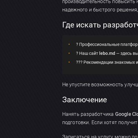
производительность повысить на
надежного и быстрого решения
Где искать разрабо
? Профессиональные платформы
? Наш сайт
lebo.md
— здесь вы
?‍?‍? Рекомендации знакомых 
Не упустите возможность улу
Заключение
Нанять разработчика
Google Cl
подготовки. Если хотят получи
Записаться на услугу можно п