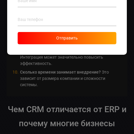
улучшает коммуникацию с клиентами.
Для чего нужна ERP?
ERP управляет всеми
ресурсами компании.
Каковы примеры успешного внедрения CRM или
ERP?
Многие компании снизили затраты и
Отправить
увеличили прибыль.
На сколько хороша интеграция этих систем?
Интеграция может значительно повысить
эффективность.
Сколько времени занимает внедрение?
Это
зависит от размера компании и сложности
системы.
Чем CRM отличается от ERP и
почему многие бизнесы