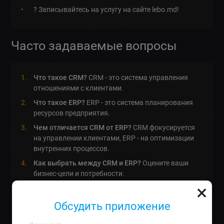
? Записывайтесь на услугу на сайте lebo.md!
Часто задаваемые вопросы
Что такое CRM?
CRM - это система управления
отношениями с клиентами.
Что такое ERP?
ERP - это система планирования
ресурсов предприятия.
Чем отличается CRM от ERP?
CRM фокусируется
на управлении клиентами, ERP - на оптимизации
внутренних процессов.
Как выбрать между CRM и ERP?
Оцените ваши
бизнес-цели и потребности.
×
Какова стоимость внедрения системы?
Внедрение CRM начинается от 6000 лей, ERP - от
Обсудить приложение
10000 лей.
В чем преимущества использования CRM?
CRM