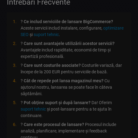
Întrebări Frecvente
?
Ce includ serviciile de lansare BigCommerce?
Aceste servicii includ instalare, configurare,
optimizare
SEO
și
suport tehnic
.
?
Care sunt avantajele utilizării acestor servicii?
Avantajele includ rapiditate, economii de timp și
expertiză profesională.
?
Care sunt costurile asociate?
Costurile variază, dar
începe de la 200 EUR pentru serviciile de bază.
?
Cât de repede pot lansa magazinul meu?
Cu
ajutorul nostru, lansarea se poate face în câteva
săptămâni.
?
Pot obține suport și după lansare?
Da! Oferim
suport tehnic
și post-lansare pentru a te ajuta în
continuare.
?
Care este procesul de lansare?
Procesul include
analiză, planificare, implementare și feedback
continuu.