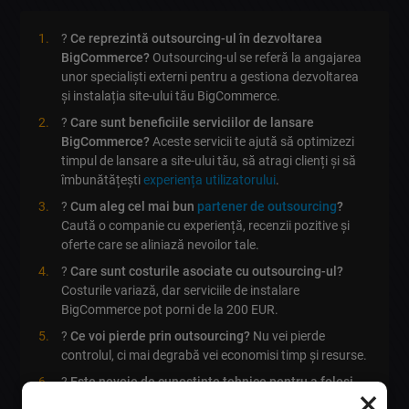
?
Ce reprezintă outsourcing-ul în dezvoltarea
BigCommerce?
Outsourcing-ul se referă la angajarea
unor specialiști externi pentru a gestiona dezvoltarea
și instalația site-ului tău BigCommerce.
?
Care sunt beneficiile serviciilor de lansare
BigCommerce?
Aceste servicii te ajută să optimizezi
timpul de lansare a site-ului tău, să atragi clienți și să
îmbunătățești
experiența utilizatorului
.
?
Cum aleg cel mai bun
partener de outsourcing
?
Caută o companie cu experiență, recenzii pozitive și
oferte care se aliniază nevoilor tale.
?
Care sunt costurile asociate cu outsourcing-ul?
Costurile variază, dar serviciile de instalare
BigCommerce pot porni de la 200 EUR.
?
Ce voi pierde prin outsourcing?
Nu vei pierde
controlul, ci mai degrabă vei economisi timp și resurse.
?
Este nevoie de cunoștințe tehnice pentru a folosi
×
aceste servicii?
Nu, specialiștii se vor ocupa de toate