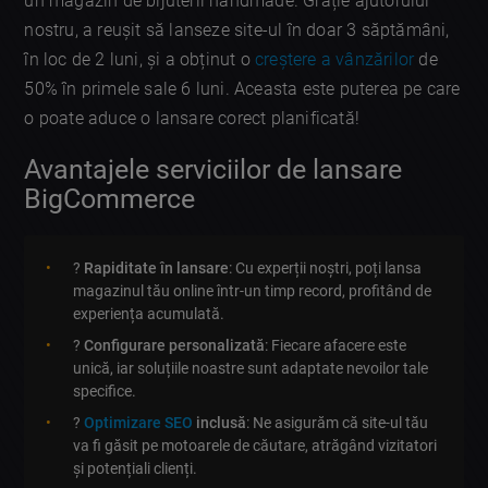
un magazin de bijuterii handmade. Grație ajutorului
nostru, a reușit să lanseze site-ul în doar 3 săptămâni,
în loc de 2 luni, și a obținut o
creștere a vânzărilor
de
50% în primele sale 6 luni. Aceasta este puterea pe care
o poate aduce o lansare corect planificată!
Avantajele serviciilor de lansare
BigCommerce
?
Rapiditate în lansare
: Cu experții noștri, poți lansa
magazinul tău online într-un timp record, profitând de
experiența acumulată.
?
Configurare personalizată
: Fiecare afacere este
unică, iar soluțiile noastre sunt adaptate nevoilor tale
specifice.
?
Optimizare SEO
inclusă
: Ne asigurăm că site-ul tău
va fi găsit pe motoarele de căutare, atrăgând vizitatori
și potențiali clienți.