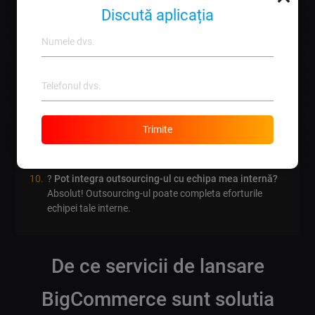
detaliile tehnice.
Discută aplicația
?
Cât de repede pot vedea rezultate?
Multe afaceri
observă rezultate semnificative în primele luni de la
outsourcing.
?
Ce tipuri de servicii pot outsource?
Poți outsource
servicii de dezvoltare, instalare,
optimizare SEO
și
suport tehnic
.
?
Este outsourcing-ul costisitor?
La noi, costurile sunt
Trimite
competitive și oferim
soluții adaptate
tuturor
bugetelor.
?
Pot integra outsourcing-ul cu echipa mea internă?
Absolut! Outsourcing-ul poate completa eforturile
echipei tale interne.
De ce servicii de lansare
BigCommerce sunt solutia