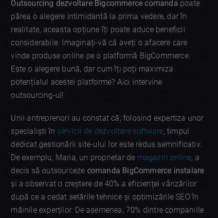
Outsourcing dezvoltare Bigcommerce comanda
poate
părea o alegere intimidantă la prima vedere, dar în
realitate, aceasta opțiune îți poate aduce beneficii
considerabile. Imaginați-vă că aveți o afacere care
vinde produse online pe o platformă BigCommerce.
Este o alegere bună, dar cum îți poți maximiza
potențialul acestei platforme? Aici intervine
outsourcing-ul!
Unii antreprenori au constat că, folosind expertiza unor
specialiști în
servicii de dezvoltare software
, timpul
dedicat gestionării site-ului lor este redus semnificativ.
De exemplu, Maria, un proprietar de
magazin online
, a
decis să outsourceze
comanda BigCommerce instalare
și a observat o creștere de 40% a eficienței vânzărilor
după ce a cedat setările tehnice și optimizările SEO în
mâinile experților. De asemenea, 70% dintre companiile