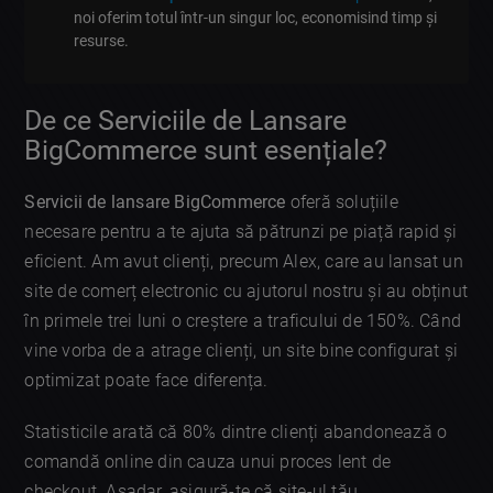
noi oferim totul într-un singur loc, economisind timp și
resurse.
De ce Serviciile de Lansare
BigCommerce sunt esențiale?
Servicii de lansare BigCommerce
oferă soluțiile
necesare pentru a te ajuta să pătrunzi pe piață rapid și
eficient. Am avut clienți, precum Alex, care au lansat un
site de comerț electronic cu ajutorul nostru și au obținut
în primele trei luni o creștere a traficului de 150%. Când
vine vorba de a atrage clienți, un site bine configurat și
optimizat poate face diferența.
Statisticile arată că 80% dintre clienți abandonează o
comandă online din cauza unui proces lent de
checkout. Așadar, asigură-te că site-ul tău