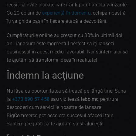
reușit să evite blocaje care i-ar fi putut afecta vânzările.
Cu 20 de ani de
experiență în domeniu
, echipa noastră
îți va ghida pașii în fiecare etapă a dezvoltării.
Cumpărăturile online au crescut cu 30% în ultimii doi
ani, iar acum este momentul perfect să îți lansezi
businessul în acest mediu favorabil. Noi suntem aici să
te ajutăm să transformi ideea în realitate!
Îndemn la acțiune
Nu lăsa ca oportunitatea să treacă pe lângă tine! Suna
la
+373 690 57 458
sau vizitează
lebo.md
pentru a
descoperi cum serviciile noastre de lansare
BigCommerce pot accelera succesul afacerii tale.
Suntem pregătiți să te ajutăm să strălucești!