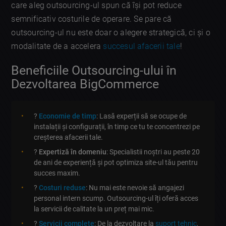
care aleg outsourcing-ul spun că își pot reduce
semnificativ costurile de operare. Se pare că
outsourcing-ul nu este doar o alegere strategică, ci și o
modalitate de a accelera
succesul afacerii tale
!
Beneficiile Outsourcing-ului în
Dezvoltarea BigCommerce
?
Economie de timp
: Lasă experții să se ocupe de
instalații și configurații, în timp ce tu te concentrezi pe
creșterea afacerii tale.
?
Expertiză în domeniu
: Specialistii noștri au peste 20
de ani de experiență și pot optimiza site-ul tău pentru
succes maxim.
?
Costuri reduse
: Nu mai este nevoie să angajezi
personal intern scump. Outsourcing-ul îți oferă acces
la servicii de calitate la un preț mai mic.
?️
Servicii complete
: De la dezvoltare la
suport tehnic
,