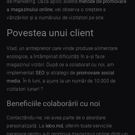
de marketing. Dacă aplici aceste
metode de promovare
a magazinului online
, vei observa o creștere a
vânzărilor și a numărului de vizitatori pe site.
Povestea unui client
Vlad, un antreprenor care vinde produse alimentare
ecologice, a întâmpinat dificultăți în a-și face
magazinul vizibil. După ce a colaborat cu noi, am
implementat
SEO
și strategii de
promovare social
media
. În 6 luni, a ajuns la un număr de 10.000 de
vizitatori lunar! ?
Beneficiile colaborării cu noi
Contactându-ne, vei avea parte de o abordare
personalizată. La
lebo.md
, oferim toate serviciile
necesare pentru a-ți promova magazinul online dintr-un