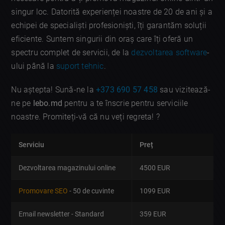
singur loc. Datorită experienței noastre de 20 de ani și a
echipei de specialiști profesioniști, îți garantăm soluții
eficiente. Suntem singurii din oraș care îți oferă un
spectru complet de servicii, de la
dezvoltarea software
-
ului până la
suport tehnic
.
Nu aștepta! Sună-ne la
+373 690 57 458
sau vizitează-
ne pe
lebo.md
pentru a te înscrie pentru serviciile
noastre. Promiteți-vă că nu veți regreta! ?
Serviciu
Preț
Dezvoltarea magazinului online
4500 EUR
Promovare SEO
- 50 de cuvinte
1099 EUR
Email newsletter - Standard
359 EUR