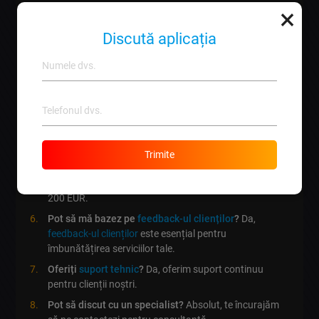
×
Cum pot să îmi promovez magazinul online?
Există
mai multe metode, inclusiv SEO, PPC și social media.
Discută aplicația
Ce este SEO?
SEO reprezintă optimizarea motorului de
căutare pentru a îmbunătăți vizibilitatea site-ului.
Cât durează să vezi rezultate din campaniile de
promovare?
De obicei, vezi rezultate în câteva luni.
Care este importanța marketingului pe rețelele
sociale?
Acesta îți permite să te conectezi direct cu
clienții tăi.
Trimite
Ce buget ar trebui să am pentru promovare?
Bugetul
variază, dar o campanie de bază poate începe de la
200 EUR.
Pot să mă bazez pe
feedback-ul clienților
?
Da,
feedback-ul clienților
este esențial pentru
îmbunătățirea serviciilor tale.
Oferiți
suport tehnic
?
Da, oferim suport continuu
pentru clienții noștri.
Pot să discut cu un specialist?
Absolut, te încurajăm