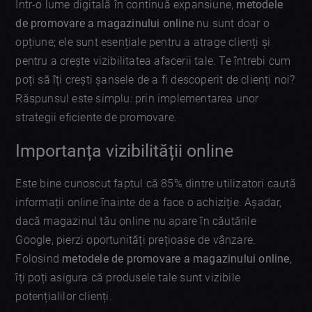
Într-o lume digitală în continuă expansiune,
metodele
de promovare a magazinului online
nu sunt doar o
opțiune; ele sunt esențiale pentru a atrage clienți și
pentru a crește vizibilitatea afacerii tale. Te întrebi cum
poți să îți crești șansele de a fi descoperit de clienți noi?
Răspunsul este simplu: prin implementarea unor
strategii eficiente de promovare.
Importanța vizibilității online
Este bine cunoscut faptul că 85% dintre utilizatori caută
informații online înainte de a face o achiziție. Așadar,
dacă magazinul tău online nu apare în căutările
Google, pierzi oportunități prețioase de vânzare.
Folosind
metodele de promovare a magazinului online
,
îți poți asigura că produsele tale sunt vizibile
potențialilor clienți.