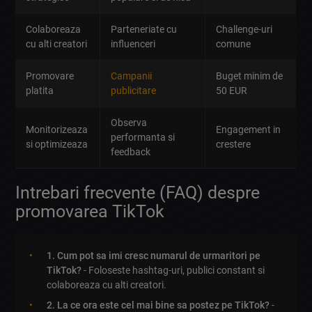
Colaboreaza
Parteneriate cu
Challenge-uri
cu alti creatori
influenceri
comune
Promovare
Campanii
Buget minim de
platita
publicitare
50 EUR
Observa
Monitorizeaza
Engagement in
performanta si
si optimizeaza
crestere
feedback
Intrebari frecvente (FAQ) despre
promovarea TikTok
1. Cum pot sa imi cresc numarul de urmaritori pe
TikTok?
- Foloseste hashtag-uri, publici constant si
colaboreaza cu alti creatori.
2. La ce ora este cel mai bine sa postez pe TikTok?
-