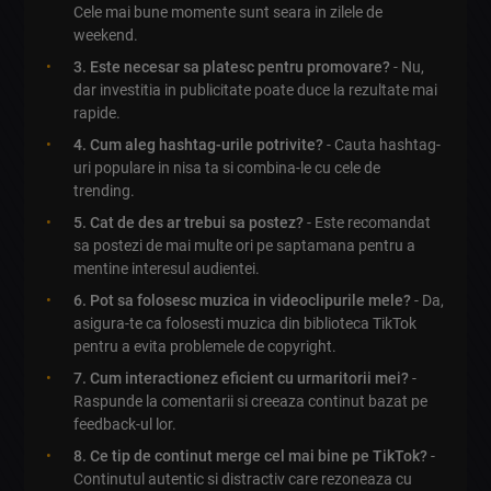
Cele mai bune momente sunt seara in zilele de
weekend.
3. Este necesar sa platesc pentru promovare?
- Nu,
dar investitia in publicitate poate duce la rezultate mai
rapide.
4. Cum aleg hashtag-urile potrivite?
- Cauta hashtag-
uri populare in nisa ta si combina-le cu cele de
trending.
5. Cat de des ar trebui sa postez?
- Este recomandat
sa postezi de mai multe ori pe saptamana pentru a
mentine interesul audientei.
6. Pot sa folosesc muzica in videoclipurile mele?
- Da,
asigura-te ca folosesti muzica din biblioteca TikTok
pentru a evita problemele de copyright.
7. Cum interactionez eficient cu urmaritorii mei?
-
Raspunde la comentarii si creeaza continut bazat pe
feedback-ul lor.
8. Ce tip de continut merge cel mai bine pe TikTok?
-
Continutul autentic si distractiv care rezoneaza cu