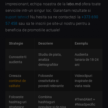
impresionant, echipa noastra de la
lebo.md
ofera toate
serviciile intr-un singur loc. Garantam rezultate si
suport tehnic
! Nu hesita sa ne contactezi la
+373 690
57 458
sau sa te inscrii pe site-ul nostru pentru a
beneficia de promotiile actuale!
Strategie
Descriere
Exemplu
Studiu de piata,
Audienta
Cunoaste-ti
analiza
tanara de 18-24
audienta
demografiilor
ani
Creeaza
Foloseste
Videoclipuri
continut de
creativitate si
inspirate de
calitate
povesti relevante
viata reala
Foloseste
Combina
#TrendAlert +
hashtag-uri
hashtaguri
#NisaSpecific
strategice
populare si de nisa