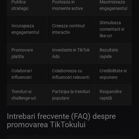
Publica
Posteaza in
Maximizeaza
strategic
momente active
engagementul
Stimuleaza
Incurajeaza
Creeaza continut
comentarii si
engagementul
interactiv
like-uri
Promovare
Investeste in TikTok
Rezultate
platita
Ads
rapide
Colaborari
Colaboreaza cu
Credibilitate si
influenceri
influenceri relevanti
expunere
Trenduri si
Participa la trenduri
Raspandire
challenge-uri
populare
rapidă
Intrebari frecvente (FAQ) despre
promovarea TikTokului