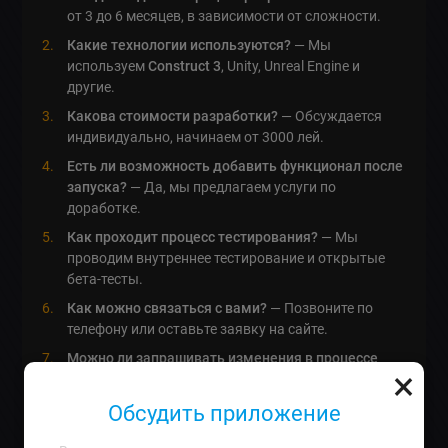
от 3 до 6 месяцев, в зависимости от сложности.
Какие технологии используются?
— Мы
используем
Construct 3
, Unity, Unreal Engine и
другие.
Какова стоимости разработки?
— Обсуждается
индивидуально, начинаем от 3000 лей.
Есть ли возможность добавить функционал после
запуска?
— Да, мы предлагаем услуги по
доработке.
Как проходит процесс тестирования?
— Мы
проводим внутреннее тестирование и открытые
бета-тесты.
Как можно связаться с вами?
— Позвоните по
телефону или оставьте заявку на сайте.
Можно ли запрашивать изменения в процессе
×
разработки?
— Да, мы всегда открыты к
изменениям.
Обсудить приложение
Как можно следить за процессом разработки?
—