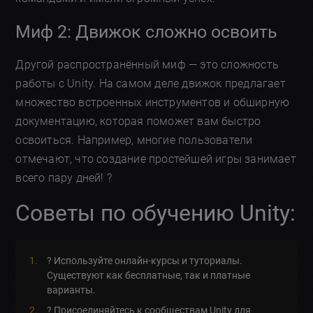
Миф 2: Движок сложно освоить
Другой распространённый миф — это сложность
работы с Unity. На самом деле движок предлагает
множество встроенных инструментов и обширную
документацию, которая поможет вам быстро
освоиться. Например, многие пользователи
отмечают, что создание простейшей игры занимает
всего пару дней! ?
Советы по обучению Unity:
? Используйте онлайн-курсы и туториалы.
Существуют как бесплатные, так и платные
варианты.
? Присоединяйтесь к сообществам Unity для