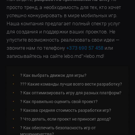
просто тренд, а необходимость для тех, кто хочет
успешно конкурировать в мире мобильных игр.
Наша компания предлагает полный спектр услуг
для создания и поддержки ваших проектов. Не
упустите возможность реализовать свои идеи —
звоните нам по телефону
+373 690 57 458
или
записывайтесь на сайте lebo.md">lebo.md!
? Как выбрать движок для игры?
?‍?‍? Какие команды лучше всего вести разработку?
? Как оптимизировать игру для разных платформ?
? Как правильно оценить свой проект?
?️ Какова средняя стоимость разработки игр?
? Что делать, если проект не приносит доход?
?️ Как обеспечить безопасность игр от
мошенничества?