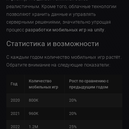
реалистичным. Кроме того, облачные технологии
позволяют хранить данные и управлять
серверными решениями, значительно упрощая
процесс
разработки мобильных игр на unity
.
Статистика и возможности
С каждым годом количество мобильных игр растёт.
Обратите внимание на следующие показатели:
Количество
Рост по сравнению с
Год
мобильных игр
предыдущим годом
2020
800К
20%
2021
960К
20%
2022
1.2М
25%