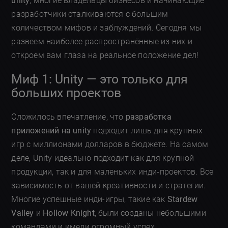
unity
, многие владельцы бизнесов и начинающие
разработчики сталкиваются с большим
количеством мифов и заблуждений. Сегодня мы
развеем наиболее распространённые из них и
откроем вам глаза на реальное положение дел!
Миф 1: Unity — это только для
больших проектов
Сложилось впечатление, что
разработка
приложений на unity
подходит лишь для крупных
игр с миллионами долларов в бюджете. На самом
деле, Unity идеально подходит как для крупной
продукции, так и для маленьких инди-проектов. Все
зависимость от вашей креативности и стратегии.
Многие успешные инди-игры, такие как
Stardew
Valley
и
Hollow Knight
, были созданы небольшими
командами и имели огромный успех.