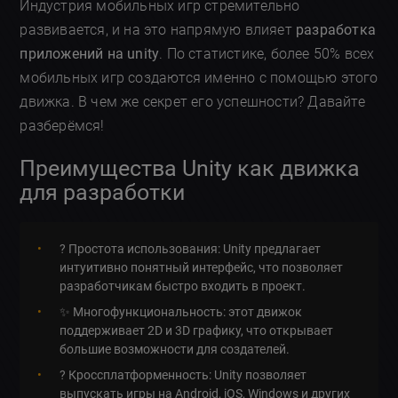
Индустрия мобильных игр стремительно
развивается, и на это напрямую влияет
разработка
приложений на unity
. По статистике, более 50% всех
мобильных игр создаются именно с помощью этого
движка. В чем же секрет его успешности? Давайте
разберёмся!
Преимущества Unity как движка
для разработки
?️ Простота использования: Unity предлагает
интуитивно понятный интерфейс, что позволяет
разработчикам быстро входить в проект.
✨ Многофункциональность: этот движок
поддерживает 2D и 3D графику, что открывает
большие возможности для создателей.
? Кроссплатформенность: Unity позволяет
выпускать игры на Android, iOS, Windows и других