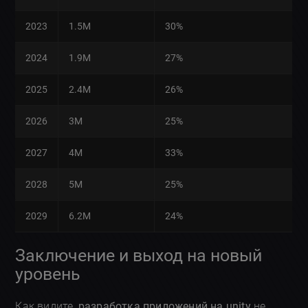
2023
1.5М
30%
2024
1.9М
27%
2025
2.4М
26%
2026
3М
25%
2027
4М
33%
2028
5М
25%
2029
6.2М
24%
Заключение и выход на новый
уровень
Как видите,
разработка приложений на unity
не