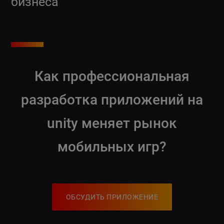
бизнеса
Как профессиональная
разработка приложений на
unity
меняет рынок
мобильных игр?
ОБСУДИТЬ ПРИЛОЖЕНИЕ