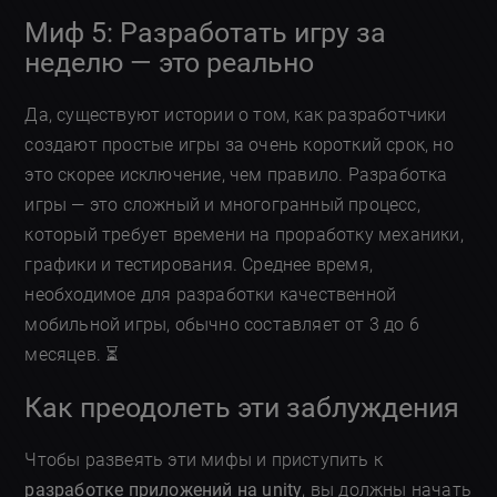
Миф 5: Разработать игру за
неделю — это реально
Да, существуют истории о том, как разработчики
создают простые игры за очень короткий срок, но
это скорее исключение, чем правило. Разработка
игры — это сложный и многогранный процесс,
который требует времени на проработку механики,
графики и тестирования. Среднее время,
необходимое для разработки качественной
мобильной игры, обычно составляет от 3 до 6
месяцев. ⏳
Как преодолеть эти заблуждения
Чтобы развеять эти мифы и приступить к
разработке приложений на unity
, вы должны начать