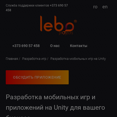
Служба поддержки клиентов
+373 690 57
ro
en
458
+373 690 57 458
О нас
Контакты
Главная
Разработка игр
Разработка мобильных игр на Unity
ОБСУДИТЬ ПРИЛОЖЕНИЕ
Разработка мобильных игр и
приложений на Unity для вашего