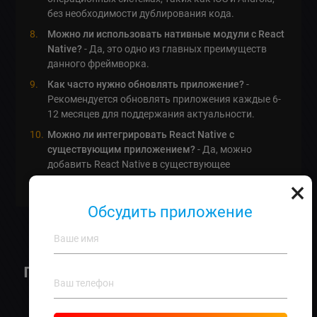
без необходимости дублирования кода.
Можно ли использовать нативные модули с React
Native?
- Да, это одно из главных преимуществ
данного фреймворка.
Как часто нужно обновлять приложение?
-
Рекомендуется обновлять приложения каждые 6-
12 месяцев для поддержания актуальности.
Можно ли интегрировать React Native с
существующим приложением?
- Да, можно
добавить React Native в существующее
приложение на нативных языках.
×
Обсудить приложение
Как кроссплатформенные
приложения с фреймворком
React Native
изменят ваш