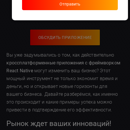
Отправить
бизнес?
ОБСУДИТЬ ПРИЛОЖЕНИЕ
Вы уже задумывались о том, как действительно
кроссплатформенные приложения с фреймворком
React Native
могут изменить ваш бизнес? Этот
мощный инструмент не только экономит время и
деньги, но и открывает новые горизонты для
вашего бизнеса. Давайте разберёмся, как именно
это происходит и какие примеры успеха можно
привести в подтверждение его эффективности.
Рынок ждет ваших инноваций!