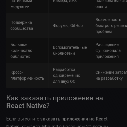
нативными
Камера, GPS
пользовательск
модулями
опыта
Возможность
Поддержка
Форумы, GitHub
быстрого решен
сообщества
проблем
Большое
Расширение
Вспомогательные
количество
функционала
библиотеки
библиотек
приложения
Разработка
Кросс-
Снижение затра
одновременно
платформенность
на разработку
для двух ОС
Как заказать приложения на
React Native
?
Если вы хотите
заказать приложения на React
Native
, команда
lebo.md
с более чем 20-летним