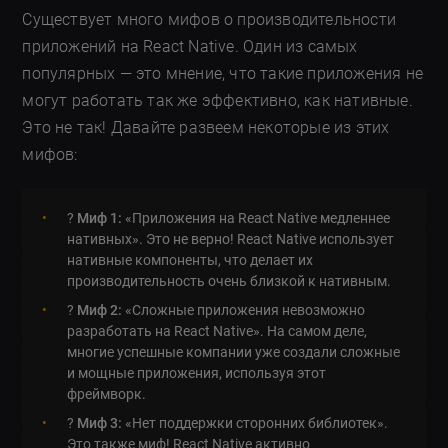
Существует много мифов о производительности
приложений на React Native. Один из самых
популярных — это мнение, что такие приложения не
могут работать так же эффективно, как нативные.
Это не так! Давайте развеем некоторые из этих
мифов:
?
Миф 1:
«Приложения на React Native медленнее
нативных». Это не верно! React Native использует
нативные компоненты, что делает их
производительность очень близкой к нативным.
?
Миф 2:
«Сложные приложения невозможно
разработать на React Native». На самом деле,
многие успешные компании уже создали сложные
и мощные приложения, используя этот
фреймворк.
?
Миф 3:
«Нет поддержки сторонних библиотек».
Это также миф! React Native активно