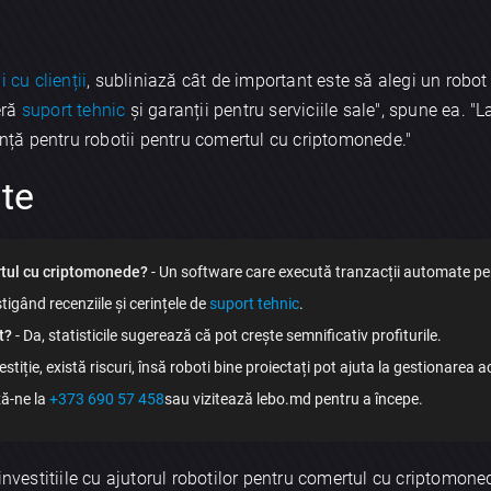
ii cu clienții
, subliniază cât de important este să alegi un robot 
eră
suport tehnic
și garanții pentru serviciile sale", spune ea. "
tență pentru robotii pentru comertul cu criptomonede."
nte
×
Discută aplicația
rtul cu criptomonede?
- Un software care execută tranzacții automate pent
tigând recenziile și cerințele de
suport tehnic
.
t?
- Da, statisticile sugerează că pot crește semnificativ profiturile.
vestiție, există riscuri, însă roboti bine proiectați pot ajuta la gestionarea 
ă-ne la
+373 690 57 458
sau vizitează lebo.md pentru a începe.
Trimite
investitiile cu ajutorul robotilor pentru comertul cu criptomone