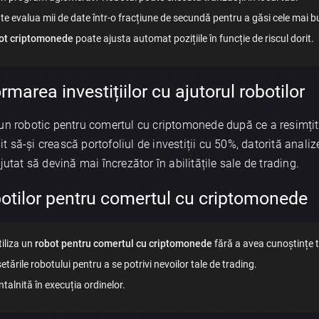
te evalua mii de date într-o fracțiune de secundă pentru a găsi cele mai bu
ot criptomonede
poate ajusta automat pozițiile în funcție de riscul dorit.
marea investițiilor cu ajutorul robotilor
un robotic pentru comertul cu criptomonede după ce a resimțit d
it să-și crească portofoliul de investiții cu 50%, datorită analize
jutat să devină mai încrezător în abilitățile sale de trading.
robotilor pentru comertul cu criptomonede
tiliza un
robot pentru comertul cu criptomonede
fără a avea cunoștințe 
setările robotului pentru a se potrivi nevoilor tale de trading.
talnită în execuția ordinelor.