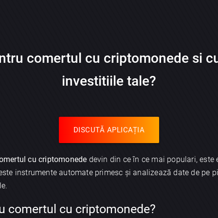
entru comertul cu criptomonede si 
investitiile tale?
DISCUTĂ APLICAȚIA
 comertul cu criptomonede
devin din ce în ce mai populari, este
Aceste instrumente automate primesc și analizează date de pe pie
le.
ru comertul cu criptomonede?