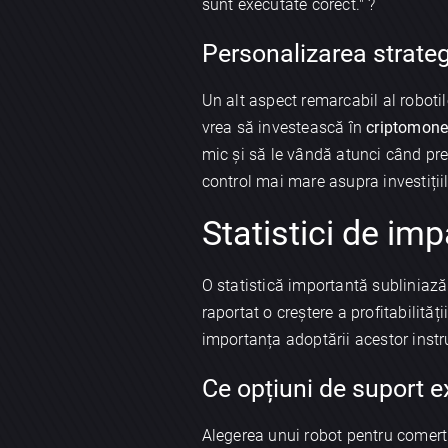
sunt executate corect." ?
Personalizarea strategi
Un alt aspect remarcabil al roboti
vrea să investească în
criptomon
mic și să le vândă atunci când preț
control mai mare asupra investițiil
Statistici de im
O statistică importantă subliniază e
raportat o creștere a profitabilit
importanța adoptării acestor inst
Ce opțiuni de suport e
Alegerea unui robot pentru comert