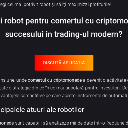
gi cel mai potrivit robot și să îți maximizzi profiturile!
i robot pentru comertul cu criptomo
succesului in trading-ul modern?
DISCUTĂ APLICAȚIA
pansiune, unde
comertul cu criptomonede
a devenit o activitate 
ste o strategie din ce în ce mai populară printre investitori. D
avantajele competitive pe care aceste instrumente de automatiz
ncipalele atuuri ale robotilor
omonede
sunt capabili să analizeze mii de date într-o fracțiune 