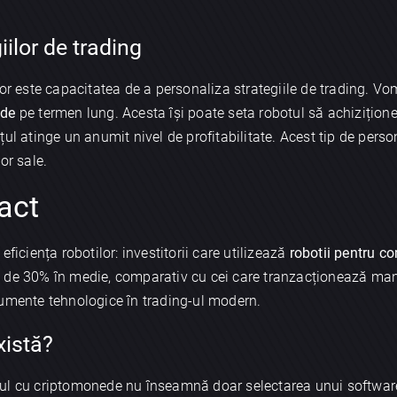
ilor de trading
lor este capacitatea de a personaliza strategiile de trading. Vo
ede
pe termen lung. Acesta își poate seta robotul să achizițion
ul atinge un anumit nivel de profitabilitate. Acest tip de person
or sale.
pact
ficiența robotilor: investitorii care utilizează
robotii pentru c
ății de 30% în medie, comparativ cu cei care tranzacționează ma
rumente tehnologice în trading-ul modern.
xistă?
ul cu criptomonede nu înseamnă doar selectarea unui software,