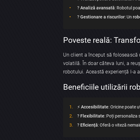
?
Analiză avansată
: Robotul poa
?
Gestionare a riscurilor
: Un
rob
Poveste reală: Transfor
Un client a început să folosească 
volatilă. În doar câteva luni, a reuș
robotului. Această experiență l-a a
Beneficiile utilizării 
⚡️
Accesibilitate
: Oricine poate u
?
Flexibilitate
: Poți personaliza 
?
Eficiență
: Oferă o viteză nemain