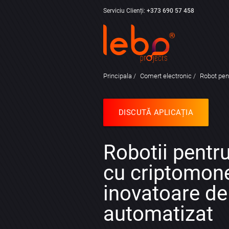
Serviciu Clienți:
+373 690 57 458
Principala
Comert electronic
Robot pen
DISCUTĂ APLICAȚIA
Robotii pentr
cu criptomone
inovatoare de
automatizat