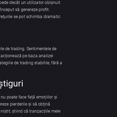
pede decât un utilizator obișnuit.
 început să genereze profit.
rețurile se pot schimba dramatic
ile de trading. Sentimentele de
ii acționează pe baza analizei
egiile de trading stabilite, fără a
tiguri
nu poate face față emoțiilor și
ereze pierderile și să obțină
iștit, știind că tranzacțiile mele