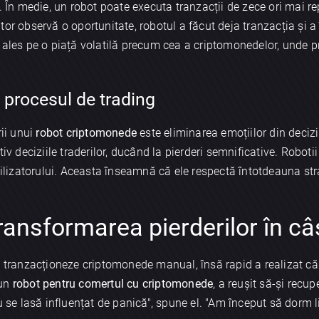
. În medie, un robot poate executa tranzacții de zece ori mai re
or observă o oportunitate, robotul a făcut deja tranzacția și a
 ales pe o piață volatilă precum cea a criptomonedelor, unde p
 procesul de trading
rii unui
robot criptomonede
este eliminarea emoțiilor din decizi
tiv deciziile traderilor, ducând la pierderi semnificative. Robot
tilizatorului. Aceasta înseamnă că ele respectă întotdeauna strat
ransformarea pierderilor în câș
ă tranzacționeze criptomonede manual, însă rapid a realizat că 
 un
robot pentru comertul cu criptomonede
, a reușit să-și recup
u se lasă influențat de panică", spune el. "Am început să dorm lin