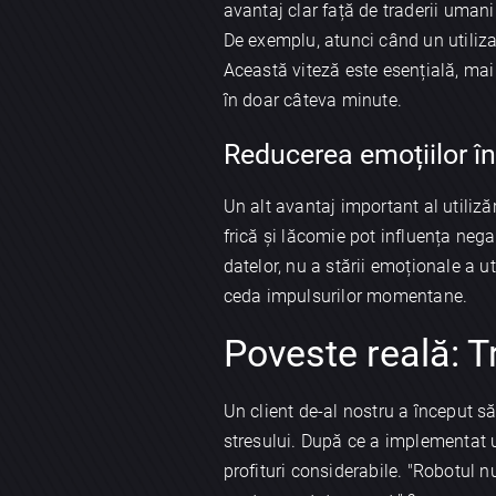
avantaj clar față de traderii umani
De exemplu, atunci când un utilizat
Această viteză este esențială, mai
în doar câteva minute.
Reducerea emoțiilor în
Un alt avantaj important al utiliză
frică și lăcomie pot influența nega
datelor, nu a stării emoționale a u
ceda impulsurilor momentane.
Poveste reală: T
Un client de-al nostru a început s
stresului. După ce a implementat
profituri considerabile. "Robotul n