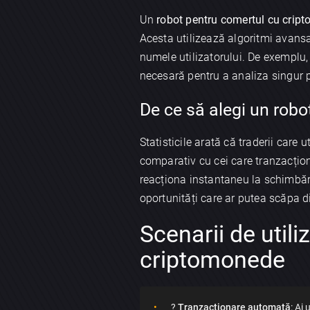
Un
robot pentru comertul cu crip
Acesta utilizează algoritmi avansa
numele utilizatorului. De exemplu, 
necesară pentru a analiza singur pi
De ce să alegi un rob
Statisticile arată că traderii care 
comparativ cu cei care tranzacțio
reacționa instantaneu la schimbăril
oportunități care ar putea scăpa d
Scenarii de utili
criptomonede
?
Tranzacționare automată
: Ai