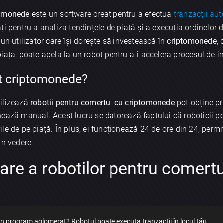
tomonede
este un software creat pentru a efectua
tranzacții au
ți pentru a analiza tendințele de piață și a execuția ordinelo
un utilizator care își dorește să investească în
criptomonede
,
ața, poate apela la un robot pentru a-i accelera procesul de in
ot criptomonede?
utilizează
robotii pentru comertul cu criptomonede
pot obține pr
nează manual. Acest lucru se datorează faptului că roboticii p
e de pe piață. În plus, ei funcționează 24 de ore din 24, permiț
in vedere.
zare a robotilor pentru comertu
 un program aglomerat? Robotul poate executa tranzacții în locul tău.