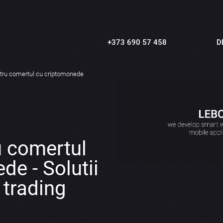
+373 690 57 458
D
tru comertul cu criptomonede
u comertul
de - Solutii
 trading