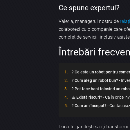
Ce spune expertul?
Valeria, managerul nostru de
relaț
colaborezi cu o companie care of
complet de servicii, inclusiv asis
Întrebări frecve
?
Ce este un robot pentru come
?
Cum aleg un robot bun?
- Inves
?
Pot face bani folosind un robo
⚠️
Există riscuri?
- Ca în orice in
?
Cum am început?
- Contacteaz
Dacă te gândești să îți transformi 