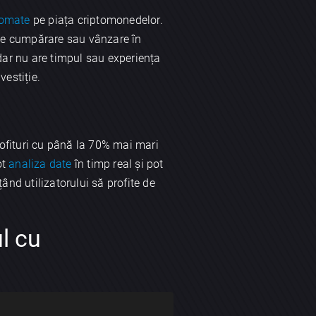
tomate
pe piața criptomonedelor.
r de cumpărare sau vânzare în
 dar nu are timpul sau experiența
vestiție.
ofituri cu până la 70% mai mari
ot
analiza date
în timp real și pot
ând utilizatorului să profite de
l cu