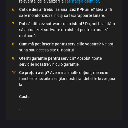
relevantă, de la vânzări la
satisfacția clienților
.
Trimite
Cât de des ar trebui să analizez KPI-urile?
Ideal ar fi
să le monitorizezi zilnic și să faci rapoarte lunare.
Pot să utilizez software-ul existent?
Da, noi te ajutăm
să actualizezi software-ul existent pentru o analiză
mai bună.
Cum mă pot înscrie pentru serviciile voastre?
Ne poți
suna sau accesa site-ul nostru!
Oferiți garanție pentru servicii?
Absolut, toate
serviciile noastre vin cu o garanție.
Ce prețuri aveți?
Avem mai multe opțiuni, mereu în
funcție de nevoile clienților noștri, iar detaliile le vei găsi
la
Costs
.