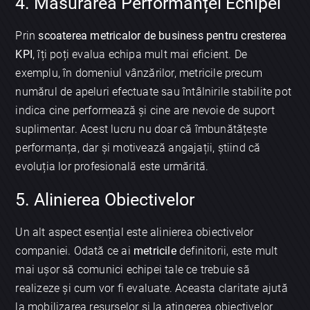
4. Măsurarea Performanței Echipei
Prin
scoaterea metricalor de business pentru cresterea
KPI
, îți poți evalua echipa mult mai eficient. De
exemplu, în domeniul vânzărilor, metricile precum
numărul de apeluri efectuate sau întâlnirile stabilite pot
indica cine performează și cine are nevoie de suport
suplimentar. Acest lucru nu doar că îmbunătățește
performanța, dar și motivează angajații, știind că
evoluția lor profesională este urmărită.
5. Alinierea Obiectivelor
Un alt aspect esențial este alinierea obiectivelor
companiei. Odată ce ai
metricile
definitorii, este mult
mai ușor să comunici echipei tale ce trebuie să
realizeze și cum vor fi evaluate. Aceasta claritate ajută
la mobilizarea resurselor și la atingerea obiectivelor