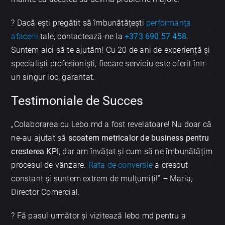
? Dacă ești pregătit să îmbunătățești
performanța
afacerii
tale, contactează-ne la
+373 690 57 458
.
Suntem aici să te ajutăm! Cu 20 de ani de experiență și
specialiști profesioniști, fiecare serviciu este oferit într-
un singur loc, garantat.
Testimoniale de Succes
„Colaborarea cu Lebo.md a fost revelatoare! Nu doar că
ne-au ajutat să
scoatem metricalor de business pentru
cresterea KPI
, dar am învățat și cum să ne îmbunătățim
procesul de vânzare.
Rata de conversie
a crescut
constant și suntem extrem de mulțumiți!” – Maria,
Director Comercial.
? Fă pasul următor și vizitează lebo.md pentru a