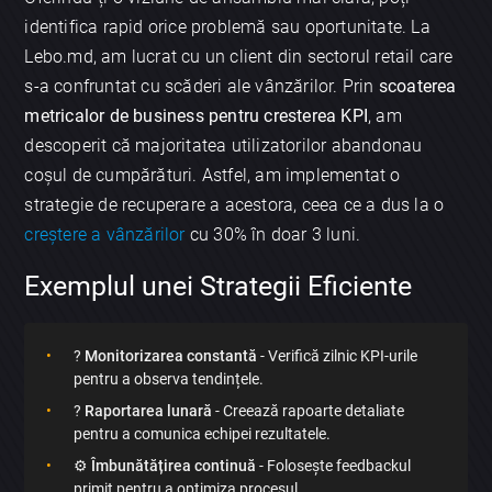
identifica rapid orice problemă sau oportunitate. La
Lebo.md, am lucrat cu un client din sectorul retail care
s-a confruntat cu scăderi ale vânzărilor. Prin
scoaterea
metricalor de business pentru cresterea KPI
, am
descoperit că majoritatea utilizatorilor abandonau
coșul de cumpărături. Astfel, am implementat o
strategie de recuperare a acestora, ceea ce a dus la o
creștere a vânzărilor
cu 30% în doar 3 luni.
Exemplul unei Strategii Eficiente
?
Monitorizarea constantă
- Verifică zilnic KPI-urile
pentru a observa tendințele.
?
Raportarea lunară
- Creează rapoarte detaliate
pentru a comunica echipei rezultatele.
⚙️
Îmbunătățirea continuă
- Folosește feedbackul
primit pentru a optimiza procesul.