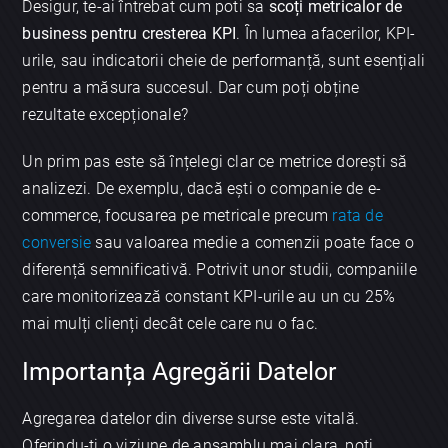
Desigur, te-ai întrebat cum poti sa
scoți metricalor de
business pentru cresterea KPI
. În lumea afacerilor, KPI-
urile, sau indicatorii cheie de performanță, sunt esențiali
pentru a măsura succesul. Dar cum poți obține
rezultate excepționale?
Un prim pas este să înțelegi clar ce metrice dorești să
analizezi. De exemplu, dacă ești o companie de e-
commerce, focusarea pe metricale precum
rata de
conversie
sau valoarea medie a comenzii poate face o
diferență semnificativă. Potrivit unor studii, companiile
care monitorizează constant KPI-urile au un cu 25%
mai mulți clienți decât cele care nu o fac.
Importanța Agregării Datelor
Agregarea datelor din diverse surse este vitală.
Oferindu-ți o viziune de ansamblu mai clara, poți