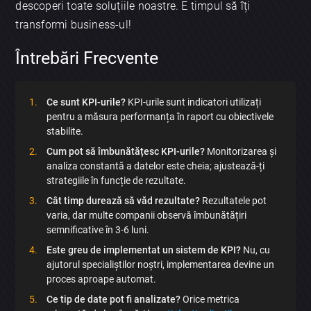
descoperi toate soluțiile noastre. E timpul să îți
transformi business-ul!
Întrebări Frecvente
Ce sunt KPI-urile?
KPI-urile sunt indicatori utilizați
pentru a măsura performanța în raport cu obiectivele
stabilite.
Cum pot să îmbunătățesc KPI-urile?
Monitorizarea și
analiza constantă a datelor este cheia; ajustează-ți
×
strategiile în funcție de rezultate.
Discută aplicația
Cât timp durează să văd rezultate?
Rezultatele pot
varia, dar multe companii observă îmbunătățiri
semnificative în 3-6 luni.
Este greu de implementat un sistem de KPI?
Nu, cu
ajutorul specialiștilor noștri, implementarea devine un
proces aproape automat.
Ce tip de date pot fi analizate?
Orice metrica