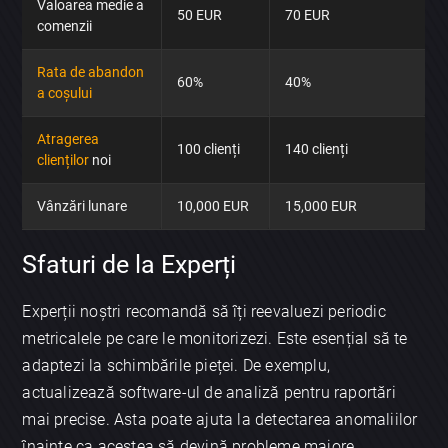
Valoarea medie a
50 EUR
70 EUR
comenzii
Rata de abandon
60%
40%
a coșului
Atragerea
100 clienți
140 clienți
clienților
noi
Vânzări lunare
10,000 EUR
15,000 EUR
Sfaturi de la Experți
Experții noștri recomandă să îți reevaluezi periodic
metricalele pe care le monitorizezi. Este esențial să te
adaptezi la schimbările pieței. De exemplu,
actualizează software-ul de analiză pentru raportări
mai precise. Asta poate ajuta la detectarea anomaliilor
înainte ca acestea să devină probleme majore.