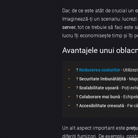
Dar, de ce este atât de crucial un
o
Imaginează-ți un scenariu: lucrez
server
, tot ce trebuie să faci este 
lucru îți economisește timp și îți 
Avantajele unui oblacn
?
Reducerea costurilor
- Utilize
?
Securitate îmbunătățită
- Majo
?
Scalabilitate ușoară
- Poți ext
?
Colaborare mai bună
- Echipele
?
Accesibilitate crescută
- Fie c
Un alt aspect important este
prețu
diferiți furnizori. De exemplu, cost