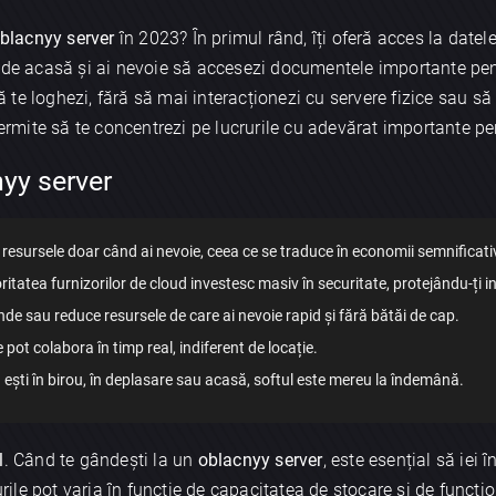
blacnyy server
în 2023? În primul rând, îți oferă acces la datele
i de acasă și ai nevoie să accesezi documentele importante pen
să te loghezi, fără să mai interacționezi cu servere fizice sau să
permite să te concentrezi pe lucrurile cu adevărat importante pe
yy server
zi resursele doar când ai nevoie, ceea ce se traduce în economii semnificati
ritatea furnizorilor de cloud investesc masiv în securitate, protejându-ți in
inde sau reduce resursele de care ai nevoie rapid și fără bătăi de cap.
 pot colabora în timp real, indiferent de locație.
ă ești în birou, în deplasare sau acasă, softul este mereu la îndemână.
l
. Când te gândești la un
oblacnyy server
, este esențial să iei 
urile pot varia în funcție de capacitatea de stocare și de funcți