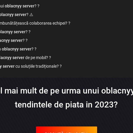
nui
oblacnyy server
? ?
Trimite
blacnyy server
? ⚠️
mbunătățească colaborarea echipei? ?
lacnyy server
? ?
acnyy server
? ?
n
oblacnyy server
? ?
lacnyy server
de pe mobil? ?
y server
cu soluțiile tradiționale? ?
l mai mult de pe urma unui oblacnyy
tendintele de piata in 2023?