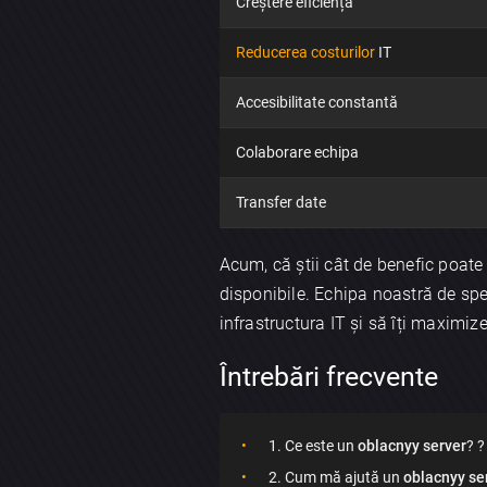
Creștere eficiență
Reducerea costurilor
IT
Accesibilitate constantă
Colaborare echipa
Transfer date
Acum, că știi cât de benefic poate
disponibile. Echipa noastră de spec
infrastructura IT și să îți maximize
Întrebări frecvente
1. Ce este un
oblacnyy server
? ?
2. Cum mă ajută un
oblacnyy se