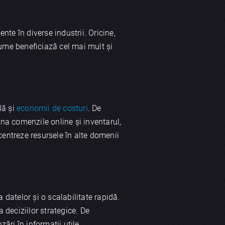
nte în diverse industrii. Oricine,
nume beneficiază cel mai mult și
lă și
economii de costuri
. De
na comenzile online și inventarul,
ncentreze resursele în alte domenii
 datelor și o scalabilitate rapidă.
a deciziilor strategice. De
ri în informații utile,