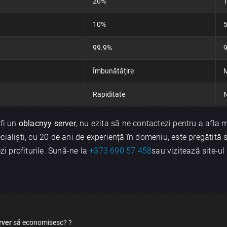
20%
10%
99.9%
Îmbunătățire
M
Rapiditate
 fi un
oblacnyy server
, nu ezita să ne contactezi pentru a afla 
ialiști, cu 20 de ani de experiență în domeniu, este pregătită să
×
zi profiturile. Sună-ne la
+373 690 57 458
sau vizitează site-ul
Discută aplicația
rver
să economisesc? ?