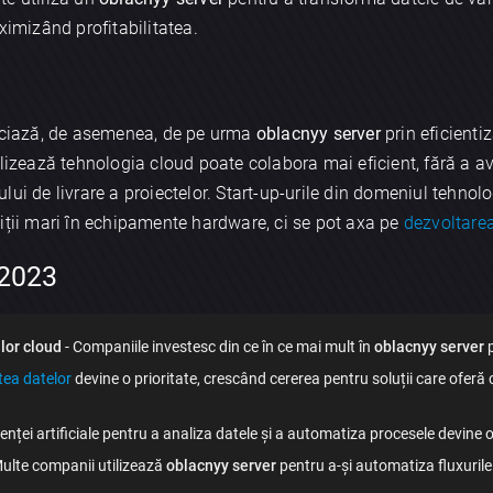
ximizând profitabilitatea.
ficiază, de asemenea, de pe urma
oblacnyy server
prin eficienti
ilizează tehnologia cloud poate colabora mai eficient, fără a av
lui de livrare a proiectelor. Start-up-urile din domeniul tehnol
iții mari în echipamente hardware, ci se pot axa pe
dezvoltare
 2023
lor cloud
- Companiile investesc din ce în ce mai mult în
oblacnyy server
p
tea datelor
devine o prioritate, crescând cererea pentru soluții care oferă c
igenței artificiale pentru a analiza datele și a automatiza procesele devine o
ulte companii utilizează
oblacnyy server
pentru a-și automatiza fluxurile