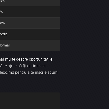
15%
5%
98%
edie
Normal
mai multe despre oportunitățile
 te ajute să îți optimizezi
 lebo.md pentru a te înscrie acum!