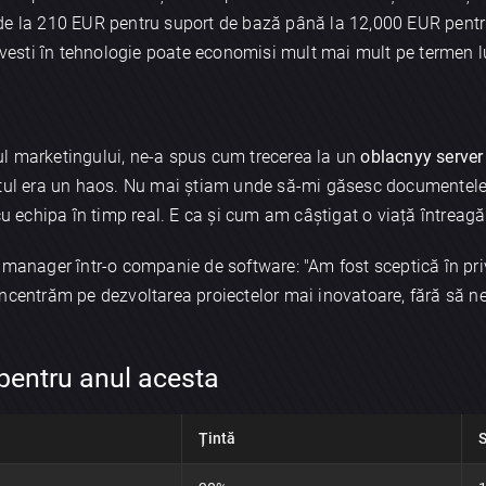
 de la 210 EUR pentru suport de bază până la 12,000 EUR pent
 investi în tehnologie poate economisi mult mai mult pe termen 
l marketingului, ne-a spus cum trecerea la un
oblacnyy server
otul era un haos. Nu mai știam unde să-mi găsesc documentel
cu echipa în timp real. E ca și cum am câștigat o viață întreagă!
, manager într-o companie de software: "Am fost sceptică în pr
ncentrăm pe dezvoltarea proiectelor mai inovatoare, fără să ne
 pentru anul acesta
Țintă
S