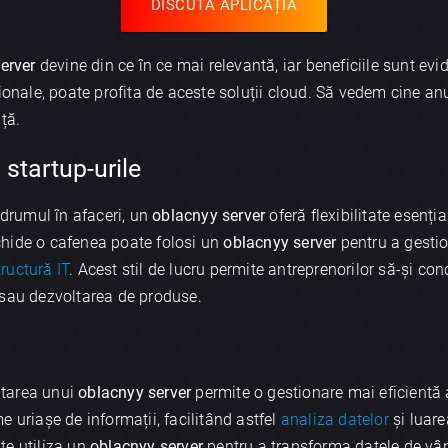
DISCUTĂ APLICAȚIA
erver
devine din ce în ce mai relevantă, iar beneficiile sunt evide
ționale, poate profita de aceste soluții cloud. Să vedem cine a
ță.
 startup-urile
 drumul în afaceri, un
oblacnyy server
oferă flexibilitate esenția
hide o cafenea poate folosi un
oblacnyy server
pentru a gestio
tructură IT
. Acest stil de lucru permite antreprenorilor să-și co
 sau dezvoltarea de produse.
ntarea unui
oblacnyy server
permite o gestionare mai eficientă a
 uriașe de informații, facilitând astfel
analiza datelor
și luare
te utiliza un
oblacnyy server
pentru a transforma datele de vânză