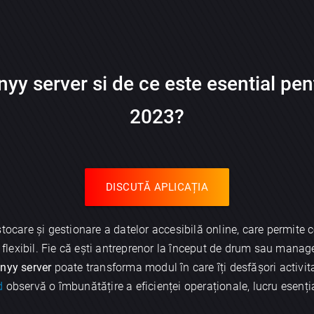
yy server si de ce este esential pen
2023?
DISCUTĂ APLICAȚIA
stocare și gestionare a datelor accesibilă online, care permite 
și flexibil. Fie că ești antreprenor la început de drum sau mana
nyy server
poate transforma modul în care îți desfășori activita
d
observă o îmbunătățire a eficienței operaționale, lucru esenți