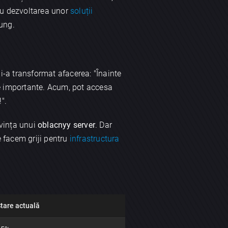
ru dezvoltarea unor
soluții
lung.
i-a transformat afacerea: "Înainte
e importante. Acum, pot accesa
".
ivința unui
oblacnyy server
. Dar
 facem griji pentru
infrastructura
tare actuală