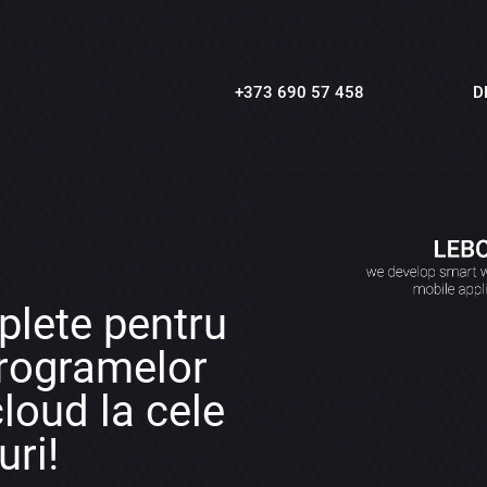
+373 690 57 458
D
plete pentru
programelor
cloud la cele
uri!