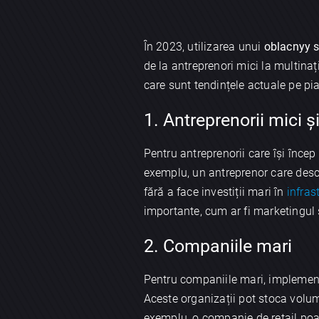
În 2023, utilizarea unui
oblacnyy s
de la antreprenori mici la multina
care sunt tendințele actuale pe pia
1. Antreprenorii mici și
Pentru antreprenorii care își încep
exemplu, un antreprenor care desc
fără a face investiții mari în
infras
importante, cum ar fi marketingul
2. Companiile mari
Pentru companiile mari, impleme
Aceste organizații pot stoca volume
exemplu, o companie de retail poa