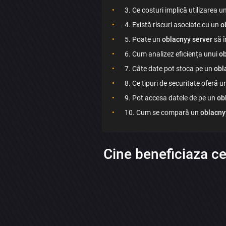
3. Ce costuri implică utilizarea u
4. Există riscuri asociate cu un
o
5. Poate un
oblacnyy server
să î
6. Cum analizez eficiența unui
ob
7. Câte date pot stoca pe un
obl
8. Ce tipuri de securitate oferă u
9. Pot accesa datele de pe un
ob
10. Cum se compară un
oblacny
Cine beneficiaza ce