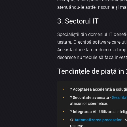
atenuându-le astfel riscurile și ma
3. Sectorul IT
Specialiștii din domeniul IT bene
testare. O echipă software care ut
Aceasta duce la o reducere a timpu
deoarece nu trebuie să facă invest
Tendințele de piață în
?
Adoptarea accelerată a soluții
?️
Securitate avansată
-
Securita
atacurilor cibernetice.
?
Integrarea AI
- Utilizarea intel
⚙️
Automatizarea proceselor
- M
resurse.