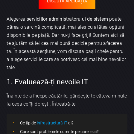
DISCUTĂ APLICAȚIA
Alegerea
serviciilor administratorului de sistem
poate
părea o sarcină complicată, mai ales cu atâtea opțiuni
disponibile pe piață. Dar nu-ți face griji! Suntem aici să
te ajutăm să iei cea mai bună decizie pentru afacerea
ta. În această secțiune, vom discuta pașii cheie pentru
a alege serviciile care se potrivesc cel mai bine nevoilor
tale.
1. Evaluează-ți nevoile IT
Înainte de a începe căutările, gândește-te câteva minute
la ceea ce îți dorești. Întreabă-te:
Ce tip de
infrastructură IT
ai?
Care sunt problemele curente pe care le ai?