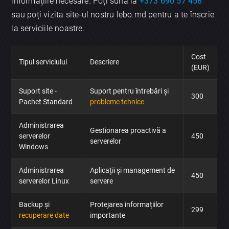
informațiile necesare. Poți suna la
+373 690 57 458
sau poți vizita site-ul nostru lebo.md pentru a te înscrie
la serviciile noastre.
Cost
Tipul serviciului
Descriere
(EUR)
Suport site -
Suport pentru întrebări și
300
Pachet Standard
probleme tehnice
Administrarea
Gestionarea proactivă a
serverelor
450
serverelor
Windows
×
Administrarea
Aplicații și management de
450
serverelor Linux
servere
Discută aplicația
Backup și
Protejarea informațiilor
299
recuperare date
importante