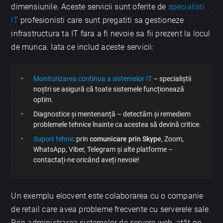
dimensiunile. Aceste servicii sunt oferite de
specialisti
IT
profesionisti care sunt pregatiti sa gestioneze
infrastructura ta IT fara a fi nevoie sa fii prezent la locul
de munca. Iata ce includ aceste servicii:
Monitorizarea continua a sistemelor IT
– specialiștii
noștri se asigură că toate sistemele funcționează
optim.
Diagnostice și mentenanță – detectăm și remediem
problemele tehnice înainte ca acestea să devină critice.
Suport tehnic
prin
comunicare prin Skype
, Zoom,
WhatsApp, Viber, Telegram și alte platforme –
contactați-ne oricând aveți nevoie!
Un exemplu elocvent este colaborarea cu o companie
de retail care avea probleme frecvente cu serverele sale.
Prin administrarea sistemelor de servere web, atât pe