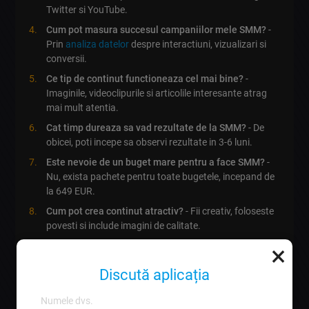
Twitter si YouTube.
Cum pot masura succesul campaniilor mele SMM?
-
Prin
analiza datelor
despre interactiuni, vizualizari si
conversii.
Ce tip de continut functioneaza cel mai bine?
-
Imaginile, videoclipurile si articolile interesante atrag
mai mult atentia.
Cat timp dureaza sa vad rezultate de la SMM?
- De
obicei, poti incepe sa observi rezultate in 3-6 luni.
Este nevoie de un buget mare pentru a face SMM?
-
Nu, exista pachete pentru toate bugetele, incepand de
la 649 EUR.
Cum pot crea continut atractiv?
- Fii creativ, foloseste
povesti si include imagini de calitate.
×
Este necesara o agentie pentru SMM?
- Nu este
obligatoriu, dar o agentie poate oferi expertiza si
Discută aplicația
resurse suplimentare.
Ce tipuri de campanii SMM pot rula?
-
Campanii de