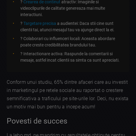
?
Crearea de continut
atractiv: Imaginile si
videoclipurile de calitate genereaza mai multe
interactiuni.
?
Targetare precisa
a audientei: Daca stii cine sunt
clientii tai, atunci mesajul tau va ajunge direct la ei.
? Colaborari cu influenceri locali: Aceasta abordare
poate creste credibilitatea brandului tau.
? Interactionare activa: Raspunde la comentarii si
mesaje, astfel incat clientii sa simta ca sunt apreciati.
Conform unui studiu, 65% dintre afaceri care au investit
in marketingul pe retele sociale au raportat o crestere
semnificativa a traficului pe site-urile lor. Deci, nu exista
un motiv mai bun pentru a incepe acum!
Povesti de succes
La lebo.md, ne mandrim cu rezultatele obtinute pentru