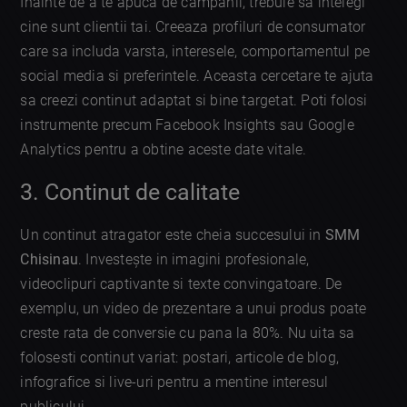
Inainte de a te apuca de campanii, trebuie sa intelegi
cine sunt clientii tai. Creeaza profiluri de consumator
care sa includa varsta, interesele, comportamentul pe
social media si preferintele. Aceasta cercetare te ajuta
sa creezi continut adaptat si bine targetat. Poti folosi
instrumente precum Facebook Insights sau Google
Analytics pentru a obtine aceste date vitale.
3. Continut de calitate
Un continut atragator este cheia succesului in
SMM
Chisinau
. Investește in imagini profesionale,
videoclipuri captivante si texte convingatoare. De
exemplu, un video de prezentare a unui produs poate
creste rata de conversie cu pana la 80%. Nu uita sa
folosesti continut variat: postari, articole de blog,
infografice si live-uri pentru a mentine interesul
publicului.