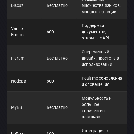
Discuz!
Бесплатно
множества языков,
мощные функции
Поддержка
Vanilla
600
документов,
Forums
открытые API
Современный
Flarum
Бесплатно
дизайн, простота в
использовании
Реaltime обновления
NodeBB
800
и оповещения
Модульность и
большое
MyBB
Бесплатно
количество
плагинов
Интеграция с
bbPress
300