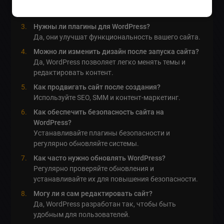
Цены начинаются от 1560 лей за
Landing Page
и
могут достигать 5850 лей за интернет-магазин.
Нужны ли плагины для WordPress?
Да, они улучшат функциональность вашего сайта.
Можно ли изменить дизайн после запуска сайта?
Да, WordPress позволяет легко менять темы и
редактировать контент.
Как продвигать сайт после создания?
Используйте SEO, SMM и контент-маркетинг.
Как обеспечить безопасность сайта на
WordPress?
Устанавливайте плагины безопасности и
регулярно обновляйте системы.
Как часто нужно обновлять WordPress?
Регулярно проверяйте обновления и
устанавливайте их для повышения безопасности.
Могу ли я сам редактировать сайт?
Да, WordPress разработан так, чтобы быть
удобным для пользователей.