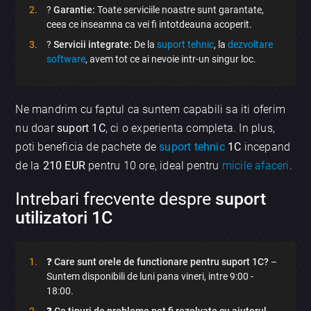
?️
Garantie:
Toate serviciile noastre sunt garantate,
ceea ce inseamna ca vei fi intotdeauna acoperit.
?
Servicii integrate:
De la
suport tehnic
, la
dezvoltare
software
, avem tot ce ai nevoie intr-un singur loc.
Ne mandrim cu faptul ca suntem capabili sa iti oferim
nu doar
suport 1C
, ci o experienta completa. In plus,
poti beneficia de pachete de
suport tehnic
1C
incepand
de la
210 EUR
pentru 10 ore, ideal pentru
micile afaceri
.
Intrebari frecvente despre
suport
utilizatori 1C
❓
Care sunt orele de functionare pentru suport 1C?
–
Suntem disponibili de luni pana vineri, intre 9:00 -
18:00.
❓
Ce tipuri de probleme pot fi rezolvate cu ajutorul