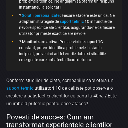
problemele tehnice. Ne angajam sa oferim un raspuns
instantaneu la solicitari!
?
Solutii personalizate
:
Fiecare afacere este unica. Ne
adaptam strategiile de
suport tehnic
1C
in functie de
nevoile specifice ale clientilor, asigurandu-ne ca fiecare
utilizator primeste exact ce are nevoie.
?
Monitorizare activa:
Prin servicii de
suport 1C
constant, putem identifica problemele in stadiu
incipient, prevenind astfel erorile duble si situatiile
emergente care pot afecta fluxul de lucru.
Conform studiilor de piata, companiile care ofera un
suport tehnic
utilizatori 1C
de calitate pot observa o
crestere a satisfactiei clientilor cu pana la 40%. ? Este
un imbold puternic pentru orice afacere!
Povesti de succes: Cum am
transformat experientele clientilor