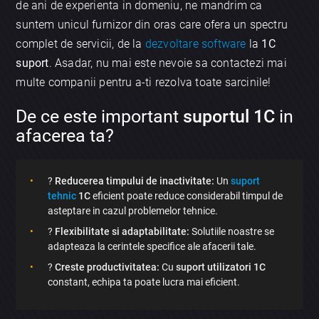
de ani de experienta in domeniu, ne mandrim ca
suntem unicul furnizor din oras care ofera un spectru
complet de servicii, de la
dezvoltare software
la
1C
suport
. Asadar, nu mai este nevoie sa contactezi mai
multe companii pentru a-ti rezolva toate sarcinile!
De ce este important
suportul 1C
in
afacerea ta?
?
Reducerea timpului de inactivitate:
Un
suport
tehnic
1C
eficient poate reduce considerabil timpul de
asteptare in cazul problemelor tehnice.
?
Flexibilitate si adaptabilitate:
Solutiile noastre se
adapteaza la cerintele specifice ale afacerii tale.
?
Creste productivitatea:
Cu
suport utilizatori 1C
constant, echipa ta poate lucra mai eficient.