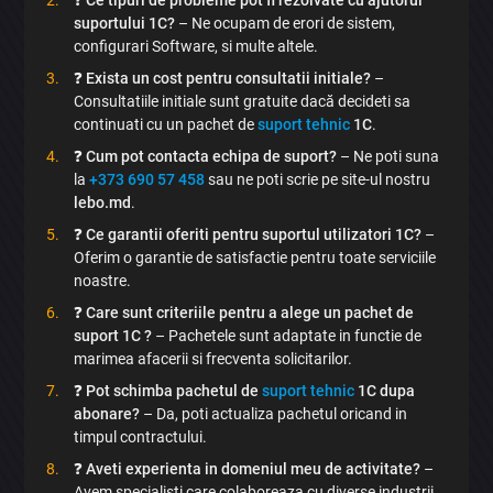
suportului 1C?
– Ne ocupam de erori de sistem,
configurari Software, si multe altele.
❓
Exista un cost pentru consultatii initiale?
–
Consultatiile initiale sunt gratuite dacă decideti sa
continuati cu un pachet de
suport tehnic
1C
.
×
❓
Cum pot contacta echipa de suport?
– Ne poti suna
la
+373 690 57 458
sau ne poti scrie pe site-ul nostru
Discută aplicația
lebo.md
.
❓
Ce garantii oferiti pentru suportul utilizatori 1C?
–
Oferim o garantie de satisfactie pentru toate serviciile
noastre.
❓
Care sunt criteriile pentru a alege un pachet de
suport 1C ?
– Pachetele sunt adaptate in functie de
marimea afacerii si frecventa solicitarilor.
Trimite
❓
Pot schimba pachetul de
suport tehnic
1C dupa
abonare?
– Da, poti actualiza pachetul oricand in
timpul contractului.
❓
Aveti experienta in domeniul meu de activitate?
–
Avem specialisti care colaboreaza cu diverse industrii.