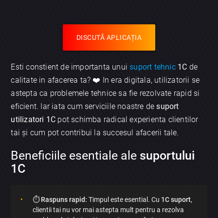
DISCUTĂ APLICAȚIA
Esti constient de importanta unui
suport tehnic
1C
de
calitate in afacerea ta? ❤️ In era digitala, utilizatorii se
astepta ca problemele tehnice sa fie rezolvate rapid si
eficient. Iar iata cum serviciile noastre de
suport
utilizatori 1C
pot schimba radical experienta clientilor
tai și cum pot contribui la succesul afacerii tale.
Beneficiile esentiale ale
suportului
1C
⏱️
Raspuns rapid:
Timpul este esential. Cu
1C suport
,
clientii tai nu vor mai astepta mult pentru a rezolva