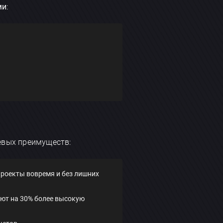
ми
:
чевых преимуществ:
проекты вовремя и без лишних
уют на 30% более высокую