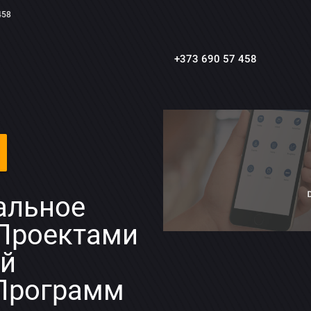
458
+373 690 57 458
альное
Проектами
ой
Программ