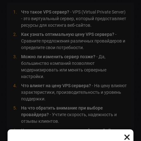
Что такое VPS сервер?
- VPS (Virtual Private Server)
- это виртуальный сервер, который предоставляет
ресурсы для хостинга веб-сайтов.
Как узнать оптимальную цену VPS сервера?
-
Сравните предложения различных провайдеров и
определите свои потребности.
Можно ли изменить сервер позже?
- Да,
большинство компаний позволяют
модернизировать или менять серверные
настройки.
Что влияет на цену VPS сервера?
- На цену влияют
характеристики, производительность и уровень
поддержки.
На что обратить внимание при выборе
провайдера?
- Учтите скорость, надежность и
отзывы клиентов.
Как часто можно менять провайдеров?
- Вы
×
можете менять провайдеров в любое время, если